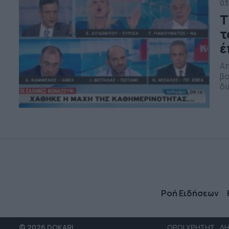
03
Τ
τ
έ
Απ
βο
δι
εξ
κο
υπ
οπ
Ροή Ειδήσεων
© 2026 DOKARI
ΟΡΟΙ ΧΡΗΣΗΣ
ΔΗ