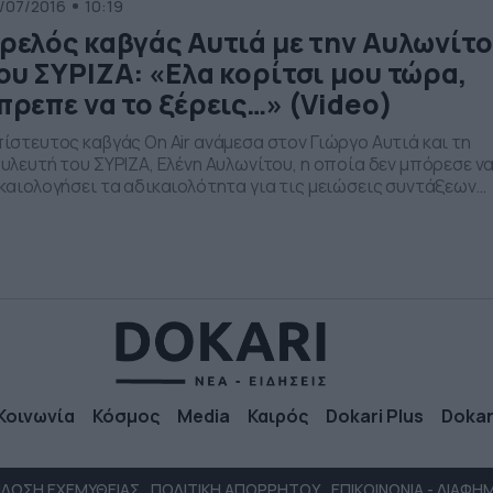
/07/2016
10:19
ρελός καβγάς Αυτιά με την Αυλωνίτ
ου ΣΥΡΙΖΑ: «Ελα κορίτσι μου τώρα,
πρεπε να το ξέρεις…» (Video)
ίστευτος καβγάς On Air ανάμεσα στον Γιώργο Αυτιά και τη
υλευτή του ΣΥΡΙΖΑ, Ελένη Αυλωνίτου, η οποία δεν μπόρεσε ν
καιολογήσει τα αδικαιολότητα για τις μειώσεις συντάξεων
οργίζοντας τον δημοσιογράφο, ο οποίος της είπε… «Ελα
ρίτσι μου τώρα…»… Και να φανταστεί κανείς ότι την είχε
οδεχτεί με τα καθιερωμένα… γλυκόλογα ο Γιώργος Αυτιάς, ο
οίος […]
Κοινωνία
Κόσμος
Media
Καιρός
Dokari Plus
Dokar
ΛΩΣΗ ΕΧΕΜΥΘΕΙΑΣ
ΠΟΛΙΤΙΚΗ ΑΠΟΡΡΗΤΟΥ
ΕΠΙΚΟΙΝΩΝΙΑ - ΔΙΑΦΗ