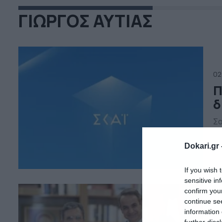
ΓΙΩΡΓΟΣ ΑΥΤΙΑΣ
02
Π
δ
Σα
στ
πο
Dokari.gr 
ικ
τη
κυ
If you wish 
Εξ
sensitive in
confirm you
continue se
11
information 
further disc