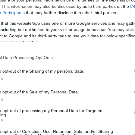
υρωεκλογές: Ανακοινώθηκε η
. This information may also be disclosed by us to third parties on the
IA
ποψηφιότητα Αυτιά με τη ΝΔ
Participants
that may further disclose it to other third parties.
 κάθε επισημότητα ανακοινώθηκε από τη Νέα Δημοκρατία, η
 that this website/app uses one or more Google services and may gath
οψηφιότητα του Γιώργου Αυτιά στις Ευρωεκλογές. «Στις
including but not limited to your visit or usage behaviour. You may click 
ρωπαϊκές εκλογές της 9ης Ιουνίου ο δημοσιογράφος Γιώργο
 to Google and its third-party tags to use your data for below specifi
τιάς θα είναι υποψήφιος με το ψηφοδέλτιο της Νέας
ogle consent section.
μοκρατίας» τονίζεται, χαρακτηριστικά, στην ανακοίνωση τ
ας Δημοκρατίας. Ο Γιώργος Αυτιάς γεννήθηκε στη Σάμο,
γότερα όμως η οικογένειά του εγκαταστάθηκε στην Αθήνα, [
l Data Processing Opt Outs
o opt-out of the Sharing of my personal data.
/03/2024
13:22
In
αίη Μαυραγάνη: Ολοταχώς για τον
o opt-out of the Sale of my Personal Data.
ΚΑΪ…
In
Φαίη Μαυραγάνη είναι, τελικώς, η εκλεκτή του ΣΚΑΪ για την
to opt-out of processing my Personal Data for Targeted
τικατάσταση του Γιώργου Αυτιά. Ο κύβος ερρίφθη στον ΣΚΑΪ
ing.
ι σύμφωνα με καλά πληροφορημένες πηγές έχει έρθει σε
In
μφωνία με τη Φαίη Μαυραγάνη, η οποία -εκτός απροόπτου-
τακομίζει από την πρωινή ζώνη του Σαββατοκύριακου και τ
o opt-out of Collection, Use, Retention, Sale, and/or Sharing