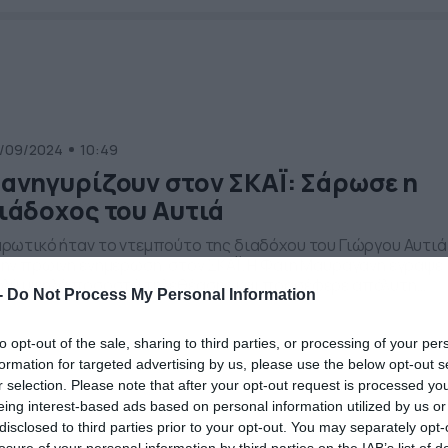
/09/2024
10:49
ανηγυρίζουν στον ΣΚΑΪ: Σάρωσε η
ιάδοχος του Αυτιά
ρωτικό ήταν το ντεμπούτο της διαδόχου του Γιώργου Αυτιά
ην πρωινή ενημέρωση, στον ΣΚΑΪ. Η Φαίη Μαυραγάνη έγραψε
λύ υψηλά ποσοστά τηλεθέασης και προσέφερε απόλυτη
-
Do Not Process My Personal Information
ανοποίηση στα στελέχη της διοίκησης του ΣΚΑΪ. Η τηλεθέαση
ς εκπομπής «Καλημέρα» χτύπησε κόκκινο στο σύνολο και
μάνθηκε σε πολύ υψηλά ποσοστά και στο δυναμικό κοινό.
to opt-out of the sale, sharing to third parties, or processing of your per
ίσου απογειωτική ήταν η […]
formation for targeted advertising by us, please use the below opt-out s
r selection. Please note that after your opt-out request is processed y
eing interest-based ads based on personal information utilized by us or
/04/2024
12:47
disclosed to third parties prior to your opt-out. You may separately opt-
losure of your personal information by third parties on the IAB’s list of