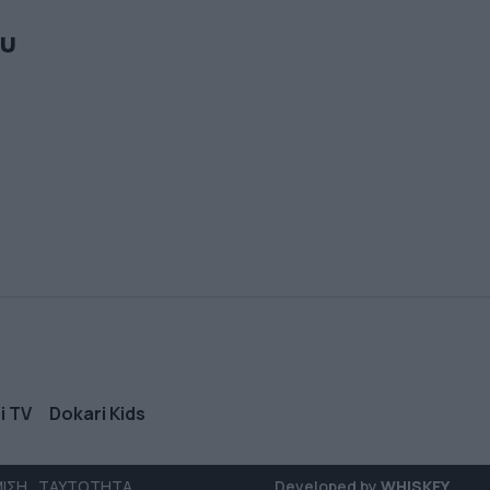
ου
α
i TV
Dokari Kids
ΜΙΣΗ
ΤΑΥΤΟΤΗΤΑ
Developed by
WHISKEY