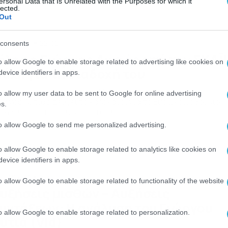
Τ1, στο Φάληρο για να αναλάβει την παρουσίαση […]
ersonal Data that Is Unrelated with the Purposes for which it
lected.
Out
/02/2024
22:32
consents
έλος ο Γιώργος Αυτιάς από τον ΣΚΑΪ!
o allow Google to enable storage related to advertising like cookies on
άχη για τη διαδοχή του
evice identifiers in apps.
 Σαββατοκύριακα στον ΣΚΑΪ δεν θα είναι ποτέ ξανά ίδια… Ο
o allow my user data to be sent to Google for online advertising
ώργος Αυτιάς φεύγει το καλοκαίρι για το Ευρωκοινοβούλιο,
s.
θώς θα συμπεριληφθεί στο ψηφοδέλτιο της Νέας
μοκρατίας για τις ευρωεκλογές. Και ο χορός των ονομάτων γ
to allow Google to send me personalized advertising.
 διαδοχή του με την έναρξη της νέας τηλεοπτικής περιόδου
ει ήδη ξεκινήσει… Δεδομένο σε αυτή τη φάση είναι […]
o allow Google to enable storage related to analytics like cookies on
evice identifiers in apps.
/07/2023
11:01
o allow Google to enable storage related to functionality of the website
υξήσεις μισθών – Αυξήσεις
υντάξεων: Η ανάλυση του Γιώργου
o allow Google to enable storage related to personalization.
υτιά (Vid)