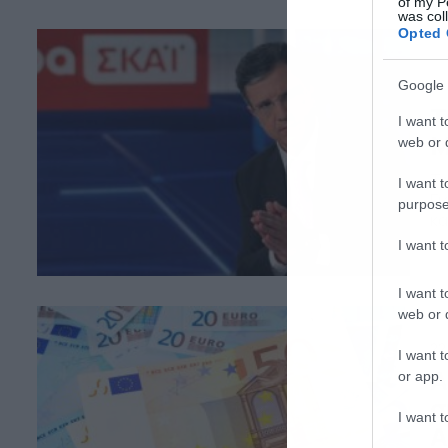
ΑΝ
of my P
was col
Opted 
23
Google 
Τ
I want t
Μ
web or d
Τα
I want t
Γι
purpose
κα
Δη
I want 
τη
έχ
I want t
web or d
22
I want t
Α
or app.
σ
I want t
Α