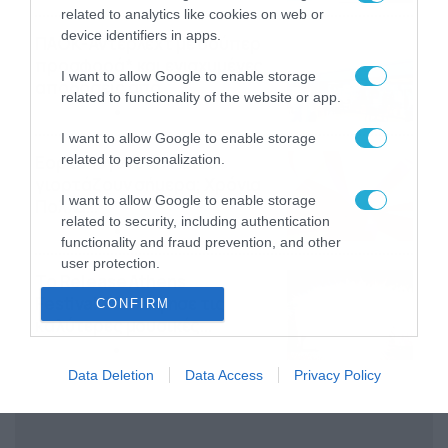
related to analytics like cookies on web or
device identifiers in apps.
ΠΑΟΚ-Άντερλεχτ με σούπερ
προσφορά* και ενισχυμένες
I want to allow Google to enable storage
αποδόσεις από
related to functionality of the website or app.
το Pamestoixima.gr
06/08/2026
14:02
I want to allow Google to enable storage
Εορτολόγιο 6-8: Ποιοι
related to personalization.
γιορτάζουν σήμερα; Χρόνια
I want to allow Google to enable storage
Πολλά…
related to security, including authentication
06/08/2026
08:05
functionality and fraud prevention, and other
user protection.
Το Release Athens
Festival 2026 άφησε τις
CONFIRM
καλύτερες μουσικές
αναμνήσεις
05/08/2026
21:23
Data Deletion
Data Access
Privacy Policy