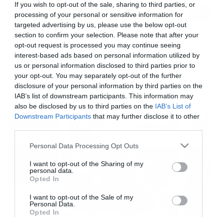
If you wish to opt-out of the sale, sharing to third parties, or
processing of your personal or sensitive information for
targeted advertising by us, please use the below opt-out
16/09/2015
16:36
section to confirm your selection. Please note that after your
Τριγλία Ραφήνας: «Έκλεισε» Δήμιζα
opt-out request is processed you may continue seeing
interest-based ads based on personal information utilized by
Σε μία σημαντική προσθήκη προχώρησε η Τριγλία
us or personal information disclosed to third parties prior to
Ραφήνας που ανακοίνωσε την απόκτηση του Γιώργου
your opt-out. You may separately opt-out of the further
Δήμιζα. Το δελτίο Τύπου αναφέρει: « Το Δ.Σ. του Α.Ο.
disclosure of your personal information by third parties on the
Τριγλίας Ραφήνας ανακοινώνει την απόκτηση του
IAB’s list of downstream participants. This information may
Γιώργου Δήμιζα στην ομάδα μας και του εύχεται μία καλή
also be disclosed by us to third parties on the
IAB’s List of
ποδοσφαιρική χρονιά.Ο ύψους 1,82 τερματοφύλακας
Downstream Participants
that may further disclose it to other
γεννήθηκε την 24/04/1994. Ξεκίνησε την καριέρα του
third parties.
από τις ακαδημίες […]
Please note that this website/app uses one or more Google
Personal Data Processing Opt Outs
services and may gather and store information including but
not limited to your visit or usage behaviour. You may click to
I want to opt-out of the Sharing of my
personal data.
grant or deny consent to Google and its third-party tags to
Opted In
use your data for below specified purposes in below Google
consent section.
I want to opt-out of the Sale of my
Personal Data.
Opted In