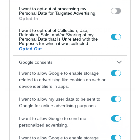
I want to opt-out of processing my
Personal Data for Targeted Advertising.
Opted In
09/02/2015
18:01
Παναχαϊκή: Δεν παίζει ο Κάργας με
I want to opt-out of Collection, Use,
Φωστήρα
Retention, Sale, and/or Sharing of my
Personal Data that Is Unrelated with the
Purposes for which it was collected.
Ο Γιάννης Κάργας θα βρίσκεται στο απουσιολόγιο του
Opted Out
Δημήτρη Σπανού, για την αναμέτρηση με το Φωστήρα,
όπου και θα εκτίσει την ποινή του. Κατά τη διάρκεια της
Google consents
αναμέτρησης ο νεαρός άσσος των «ροσονέρι» δέχτηκε
ένα χτύπημα στο κουντουπιέ, ωστόσο όπως
I want to allow Google to enable storage
διαπιστώθηκε, δεν ήταν μεγάλο το πρόβλημα του
related to advertising like cookies on web or
τραυματισμού του. Βέβαια δεν θα είναι στα πλάνα […]
device identifiers in apps.
Ροή Ειδήσεων
I want to allow my user data to be sent to
Google for online advertising purposes.
Καιρός 6-8: Ανεβαίνει η
I want to allow Google to send me
θερμοκρασία, 40άρια το
personalized advertising.
Σαββατοκύριακο… (vid)
06/08/2026
22:00
I want to allow Google to enable storage