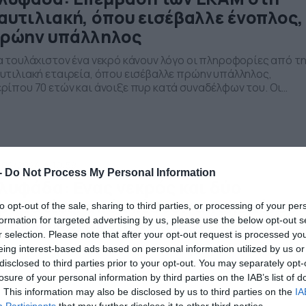
αυτιλιακή, όπου εισέβαλλε ένοπλος,
ρώην υπάλληλος
α τουλάχιστον ένα νεκρό κάνουν λόγο οι πληροφορίες από τ
υτιλιακή εταιρεία, όπου εισέβαλλε πρώην υπάλληλος,
ρίπου 70 ετών και άνοιξε πυρ κατά συναδέλφων του. Οι
λευταίες πληροφορίες αναφέρουν ότι μπήκαν στο κτίριο οι
νάμεις ΕΚΑΜ για να προχωρήσουν στη σύλληψη του δράστη κ
ν απελευθέρωση όσων κρατά ομήρους, ενώ σε ετοιμότητα
ναι και το […]
/02/2024
10:58
-
Do Not Process My Personal Information
λυφάδα: Ενας νεκρός και δύο
ραματίες, από επίθεση απολυμένου
to opt-out of the sale, sharing to third parties, or processing of your per
παλλήλου σε ναυτιλιακή
formation for targeted advertising by us, please use the below opt-out s
r selection. Please note that after your opt-out request is processed y
ιανόητη τραγωδία στη Γλυφάδα, καθώς πρώην υπάλληλος
eing interest-based ads based on personal information utilized by us or
υτιλιακής εταιρείας, ο οποίος φέρεται να είχε απολυθεί
disclosed to third parties prior to your opt-out. You may separately opt-
όσφατα, εισεβαλλε με όπλο και πυροβόλησε κατά πάντων.
losure of your personal information by third parties on the IAB’s list of
έσως σήμανε συναγερμός στην αστυνομία, σύμφωνα με τις
. This information may also be disclosed by us to third parties on the
IA
ώτες πληροφορίες, εμπλεκόμενος φέρεται να είναι ένας