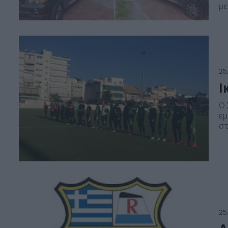
με
με
εκ
δι
πα
κά
25
Ι
Ο 
εμ
στ
τε
στ
Γλ
ελ
25