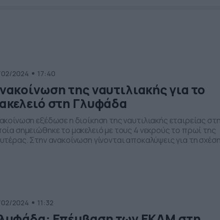
/02/2024
17:40
νακοίνωση της ναυτιλιακής για το
ακελειό στη Γλυφάδα
ακοίνωση εξέδωσε η διοίκηση της ναυτιλιακής εταιρείας στ
οία σημειώθηκε το μακελειό με τους 4 νεκρούς το πρωί της
υτέρας. Στην ανακοίνωση γίνονται αποκαλύψεις για τη σχέσ
γασίας που είχε ο δολοφόνος με την εταιρεία, ενώ
οκύπτουν και απαντήσεις σε πολλά κενά, που αιωρούνται τ
λευταίες ώρες για τη γενικότερη σχέση που είχε ο Αιγύπτιος
]
/02/2024
11:32
λυφάδα: Επέμβαση των ΕΚΑΜ στη