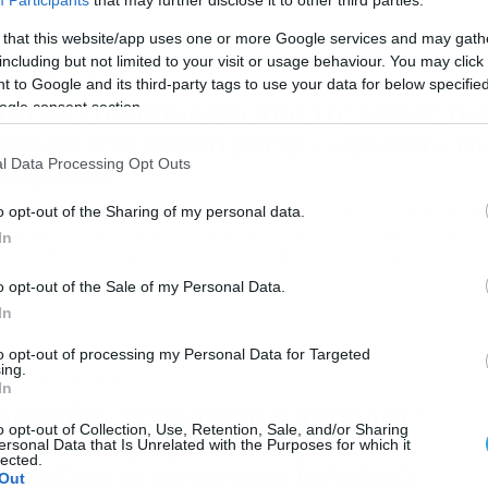
Participants
that may further disclose it to other third parties.
ώην εργαζόμενος που έχει απολυθεί. Κατά τις ίδιες
ηροφορίες από τους πυροβολισμούς στην εταιρεία που
 that this website/app uses one or more Google services and may gath
ίσκεται στην […]
including but not limited to your visit or usage behaviour. You may click 
/06/2021
20:25
 to Google and its third-party tags to use your data for below specifi
ίντεο ντοκουμέντο από τις ορδές τω
ogle consent section.
εαρών στο beach party – «φωτιά» τη
l Data Processing Opt Outs
λυφάδας
τός ελέγχου βγήκε η κατάσταση σε ξέφρενο κορωνοπάρτι πο
o opt-out of the Sharing of my personal data.
ήθηκε σε παραλία της Γλυφάδας. Ξέφρενος χορός, δυνατή
In
υσική, beach πάρτι μέχρι το πρωί, φυσικά χωρίς μάσκες ούτ
οστάσεις ασφαλείας. Περίπου 2.000 άτομα έχουν κατακλύσε
o opt-out of the Sale of my Personal Data.
ν παραλία της Γλυφάδας σα να μην υπάρχει πια ο κορονοϊός.
In
 ομπρέλες για… προσάναμμα Η κατάσταση ξεφεύγει γρήγορα
 νεαροί […]
to opt-out of processing my Personal Data for Targeted
ing.
/05/2020
08:42
In
λυφάδα: Αγνώριστη η παραλία –
o opt-out of Collection, Use, Retention, Sale, and/or Sharing
εντακάθαρη με νέα άμμο και
ersonal Data that Is Unrelated with the Purposes for which it
lected.
μπρέλες σε απόσταση (photos)
Out