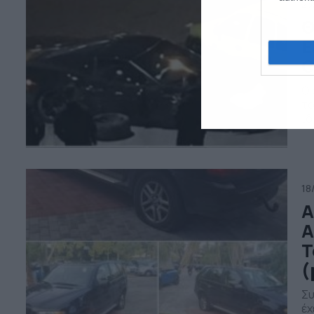
23
Θ
Ε
C
Ο 
το
ιδ
στ
να
με
το
18
Α
Α
Τ
(
Συ
έχ