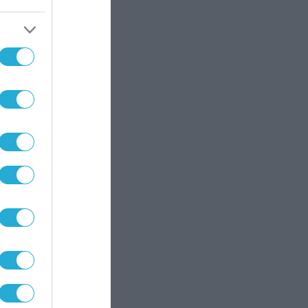
το
να