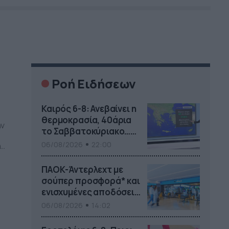
Ροή Ειδήσεων
Καιρός 6-8: Ανεβαίνει η
θερμοκρασία, 40άρια
ην
το Σαββατοκύριακο…
(vid)
06/08/2026
22:00
η
ις
ΠΑΟΚ-Άντερλεχτ με
σούπερ προσφορά* και
ενισχυμένες αποδόσεις
από
06/08/2026
14:02
το Pamestoixima.gr