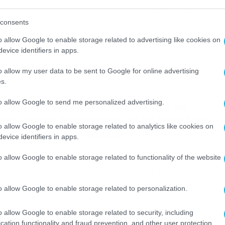
κορονοϊός… μεταμόρφωσε την παραλία της Γλυφάδας Η
νδημία του κορονοϊού άλλαξε τη ζωή μας και φαίνεται πως
consents
όμα για κάποιο διάστημα θα συνεχίσουμε να ζούμε κάπως
o allow Google to enable storage related to advertising like cookies on
αφορετικά. Υπάρχουν όμως και κάποια θετικά μέσα σε αυτό 
ωτόγνωρο σκηνικό που ζούμε. Το καλοκαίρι πλησιάζει και ο
evice identifiers in apps.
σμος σίγουρα θα θελήσει να απολαύσει το μπάνιο του, […]
o allow my user data to be sent to Google for online advertising
s.
/03/2020
16:51
 Δήμος Γλυφάδας γιορτάζει με
to allow Google to send me personalized advertising.
εχωριστό τρόπο την 25η Μαρτίου
o allow Google to enable storage related to analytics like cookies on
όγω μέτρων (video)
evice identifiers in apps.
 έναν ιδιαίτερο τρόπο γιόρτασε την εθνική επέτειο ο Δήμος
o allow Google to enable storage related to functionality of the website
υφάδας. Χωρίς παρελάσεις και συγκεντρώσεις γιορτάστηκε
ν Τετάρτη η εθνική επέτειος της 25ης Μαρτίου για την
ανάσταση του 1821. Η μεγάλη εξάπλωση του κορονοϊού, αλλά
o allow Google to enable storage related to personalization.
ι τα αυστηρά μέτρα της Κυβέρνησης ανάγκασε τους Έλληνες 
ραμείνουν σπίτια τους. Ωστόσο, ο Δήμος Γλυφάδας
οφάσισε να γιορτάσει […]
o allow Google to enable storage related to security, including
cation functionality and fraud prevention, and other user protection.