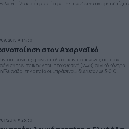
γαλώνει όλο και περισσότερο. Έχουμε δει να αντιμετωπίζετ
 ψυχραιμία, έχοντας κολλήσει αυτοκόλλητα στα τζάμια του
άστοτε αυτοκινήτου… με προειδοποιητικά μηνύματα απο
άφορους πολίτες η συλλόγους ΑΜΕΑ. Επίσης έχουν
ρατηρηθεί μικροβανδαλισμοί (σκάσιμο ενός λάστιχου) από
ποιους πιο […]
/08/2015
14:30
κανοποίηση στον Αχαρναϊκό
Σίνισα Γκόγκιτς έμεινε απόλυτα ικανοποιημένος από την
φάνιση των παικτών του στο χθεσινό (24/8) φιλικό κόντρα
η Γλυφάδα, την οποία οι «πράσινοι» διέλυσαν με 3-0. Ο
χνικός ηγέτης της ομάδας του Μενιδίου είδε αρκετά καλά
οιχεία από τους παίκτες στο νικηφόρο τέστ απέναντι στην
υφάδα, παρ’ όλο που ο Αχαρναϊκός αγωνίσθηκε με βασικές
λείψεις. […]
/01/2014
23:39