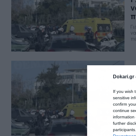
ν
π
Γι
να
πε
τε
δυ
τη
εί
12
Dokari.gr 
Γ
τ
If you wish 
υ
sensitive in
confirm you
Αδ
continue se
να
information 
πρ
further disc
Αμ
participants
πρ