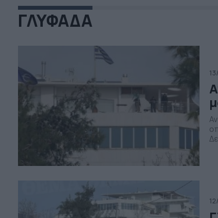
ΓΛΥΦΑΔΑ
13
Α
μ
Αν
οπ
Δε
ερ
πρ
τε
[…
12
Γ