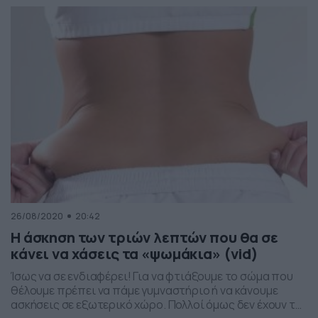
Twitter μια φωτογραφία με το πώς ήταν και από τότε
καθημερινά έκανε για 4 λεπτά μόνο burpees […]
26/08/2020
20:42
Η άσκηση των τριών λεπτών που θα σε
κάνει να χάσεις τα «ψωμάκια» (vid)
Ίσως να σε ενδιαφέρει! Για να φτιάξουμε το σώμα που
θέλουμε πρέπει να πάμε γυμναστήριο ή να κάνουμε
ασκήσεις σε εξωτερικό χώρο. Πολλοί όμως δεν έχουν τη