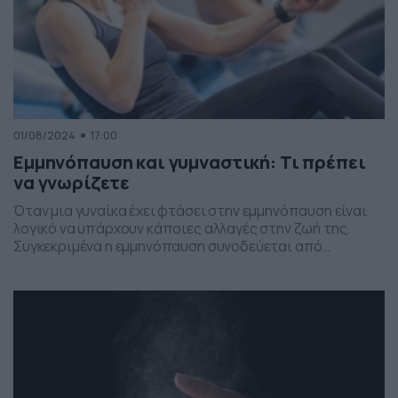
01/08/2024
17:00
Εμμηνόπαυση και γυμναστική: Τι πρέπει
να γνωρίζετε
Όταν μια γυναίκα έχει φτάσει στην εμμηνόπαυση είναι
λογικό να υπάρχουν κάποιες αλλαγές στην ζωή της.
Συγκεκριμένα η εμμηνόπαυση συνοδεύεται από
διάφορες προκλήσεις, από εξάψεις μέχρι και
κυκλοθυμία, απώλεια μυών και αύξηση βάρους. Για να
ξεκινήσει κάποιος γυμναστική κατά την εμμηνόπαυση,
είναι κάπως δύσκολο, ωστόσο ένας personal trainer
προσφέρει πληροφορίες για τους τύπους ασκήσεων
που […]