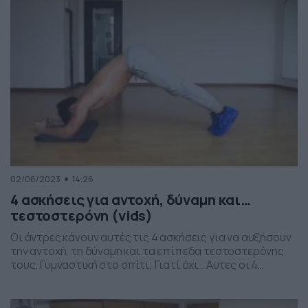
02/06/2023
14:26
4 ασκήσεις για αντοχή, δύναμη και…
τεστοστερόνη (vids)
Οι άντρες κάνουν αυτές τις 4 ασκήσεις για να αυξήσουν
την αντοχή, τη δύναμη και τα επίπεδα τεστοστερόνης
τους. Γυμναστική στο σπίτι; Γιατί όχι… Αυτες οι 4
ασκήσεις υπόσχονται αύξηση δύναμης, αντοχής και
τεστοστερόνης στην περίπτωση των αντρών. Θα
απαιτηθεί από εσάς συνέπεια και καθημερινή εξάσκηση.