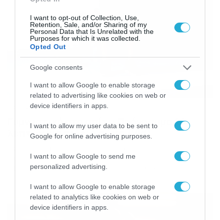
I want to opt-out of Collection, Use,
Retention, Sale, and/or Sharing of my
Personal Data that Is Unrelated with the
Purposes for which it was collected.
Opted Out
Google consents
I want to allow Google to enable storage
related to advertising like cookies on web or
device identifiers in apps.
10/07/2023
12:40
Γυμναστική στο σπίτι: Πρόγραμμα 20
I want to allow my user data to be sent to
λεπτών για τέλειο σώμα (Vid)
Google for online advertising purposes.
Ενα πρόγραμμα 20 λεπτών με ασκήσεις για τη
I want to allow Google to send me
γυμναστική σας στο σπίτι, υπόσχεται άμεσα
personalized advertising.
αποτελέσματα για τη βελτίωση της φυσικής σας
κατάστασης και της υγείας του σώματός σας. Μοιάζει
αρκετά επίπονο -είναι η αλήθεια- αλλά σίγουρα το
I want to allow Google to enable storage
αποτέλεσμα θα δικαιώσει τις προσπάθειές σας.
related to analytics like cookies on web or
Φυσικά, ακόμα και για τη γυμναστική στο σπίτι
device identifiers in apps.
απαιτείται προηγουμένως να έχετε […]