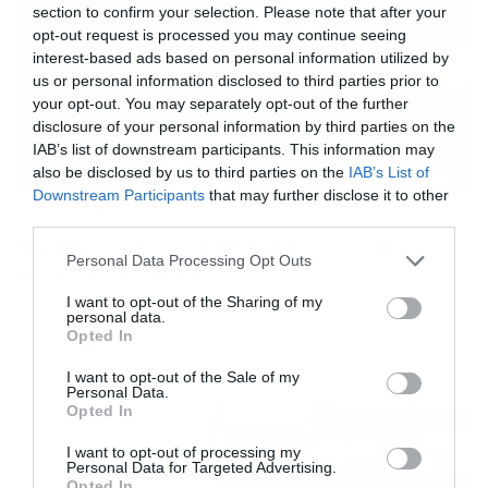
section to confirm your selection. Please note that after your
opt-out request is processed you may continue seeing
interest-based ads based on personal information utilized by
us or personal information disclosed to third parties prior to
your opt-out. You may separately opt-out of the further
disclosure of your personal information by third parties on the
IAB’s list of downstream participants. This information may
also be disclosed by us to third parties on the
IAB’s List of
Downstream Participants
that may further disclose it to other
17/06/2024
20:30
third parties.
Η γυμναστική στη φύση μπορεί να φέρει
Please note that this website/app uses one or more Google
Personal Data Processing Opt Outs
πρόσθετα οφέλη
services and may gather and store information including but
not limited to your visit or usage behaviour. You may click to
I want to opt-out of the Sharing of my
Η γυμναστική σε φυσικό περιβάλλον όπως ένα τζόκινγκ
personal data.
σε ένα πάρκο, μια βόλτα με ποδήλατο κατά μήκος ενός
grant or deny consent to Google and its third-party tags to
Opted In
μονοπατιού είναι πιο ωφέλιμη από την άσκηση σε
use your data for below specified purposes in below Google
εσωτερικούς χώρους, προτείνει μια νέα κριτική.
consent section.
I want to opt-out of the Sale of my
Ωστόσο, η πρόσβαση σε φυσικές περιοχές που είναι
Personal Data.
Opted In
δημόσιες ποικίλλει ευρέως, καθώς δεν έχουν όλοι την
ευκαιρία να ασκηθούν σε εξωτερικούς χώρους,
I want to opt-out of processing my
σημείωσαν οι […]
Personal Data for Targeted Advertising.
Opted In