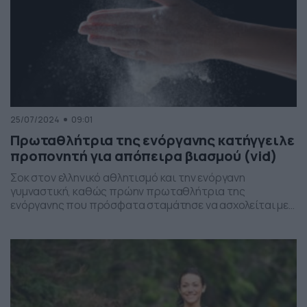
25/07/2024
09:01
Πρωταθλήτρια της ενόργανης κατήγγειλε
προπονητή για απόπειρα βιασμού (vid)
Σοκ στον ελληνικό αθλητισμό και την ενόργανη
γυμναστική, καθώς πρώην πρωταθλήτρια της
ενόργανης που πρόσφατα σταμάτησε να ασχολείται με
το άθλημα, κατήγγειλε τον πρώην προπονητή της για
ασέλγεια και απόπειρα βιασμού. Συγκεκριμένα, πρώην
πρωταθλήτρια ενόργανης γυμναστικής κατέθεσε
μήνυση στο αστυνομικό τμήμα σε βάρος του
ομοσπονδιακού προπονητή για απόπειρα βιασμού. Να
σημειωθεί ότι ο συγκεκριμένος ομοσπονδιακός […]