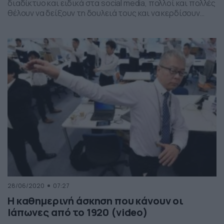
διαδίκτυο και ειδικά στα social media, πολλοί και πολλές
θέλουν να δείξουν τη δουλειά τους και να κερδίσουν
μέσα από αυτά δημοσιότητα. Η Jes Bowen είναι μία
μητέρα «τρελαμένη» με τη γυμναστική και όπως θα δείτε
στις παρακάτω φωτογραφίες έχει «φέτες». Αυτή την
εμμονή με το […]
28/06/2020
07:27
Η καθημερινή άσκηση που κάνουν οι
Ιάπωνες από το 1920 (video)