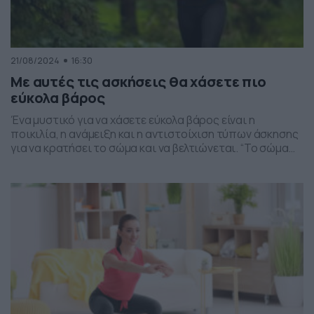
21/08/2024
16:30
Με αυτές τις ασκήσεις θα χάσετε πιο
εύκολα βάρος
Ένα μυστικό για να χάσετε εύκολα βάρος είναι η
ποικιλία, η ανάμειξη και η αντιστοίχιση τύπων άσκησης
για να κρατήσει το σώμα και να βελτιώνεται. “Το σώμα
προσαρμόζεται στις απαιτήσεις που του βάζουμε”,
είπε ο Δρ. Ράσελ Κάμχι , ο οποίος εργάζεται στην
αθλητική ιατρική πρωτοβάθμιας φροντίδας για το
Ορθοπεδικό Ινστιτούτο Northwell Health στο East
Meadow της […]