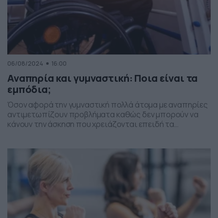
06/08/2024
16:00
Αναπηρία και γυμναστική: Ποια είναι τα
εμπόδια;
Όσον αφορά την γυμναστική πολλά άτομα με αναπηρίες
αντιμετωπίζουν προβλήματα καθώς δεν μπορούν να
κάνουν την άσκηση που χρειάζονται επειδή τα
γυμναστήρια δεν προσφέρουν τον κατάλληλο
εξοπλισμό ή προσωπικό εκπαιδευμένο που να τα
βοηθά, σύμφωνα με μια νέα επισκόπηση. Η συγγραφέας
της κριτικής Alexandra Jamieson , ερευνήτρια στο
Πανεπιστήμιο του Τέξας στο Ερευνητικό Ινστιτούτο
Άρλινγκτον […]