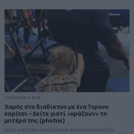
θέληση ή το χρόνο να το κάνουν, η λύση όμως σε αυτό το
πρόβλημα είναι απλή. Χρειάζονται μόλις τρία λεπτά
από το χρόνο σας, χωρίς εξοπλισμό και μάλιστα […]
29/06/2020
10:56
Χαμός στο διαδίκτυο με ένα 7χρονο
κορίτσι – Δείτε γιατί «κράζουν» τη
μητέρα της (photos)
Δείτε γιατί έχει γίνει διάσημη στα social media Στο