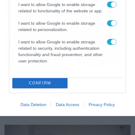
I want to allow Google to enable storage
related to functionality of the website or app.
I want to allow Google to enable storage
related to personalization.
I want to allow Google to enable storage
related to security, including authentication
functionality and fraud prevention, and other
user protection.
05/06/2023
07:45
Γυμναστήριο: Ιδανική άσκηση για
CONFIRM
γραμμωμένους ώμους (vid)
Η ιδανική άσκηση για την γράμμωση των ώμων. Οπως θα
δείτε στο βίντεο η λεπτομέρεια στην κίνηση με τα
Data Deletion
Data Access
Privacy Policy
βαράκια είναι αυτή που κάνει και τη μεγάλη διαφορά.
Δείτε την άσκηση στο βίντεο και πώς γυμνάζεται όλη η
ωμοπλάτη… 5 Super Shoulder Workouts – Dumbbell Only:
1. pic.twitter.com/h4WD9mF0tr — Health | Fitness | Gym
(@musclemadnez) […]