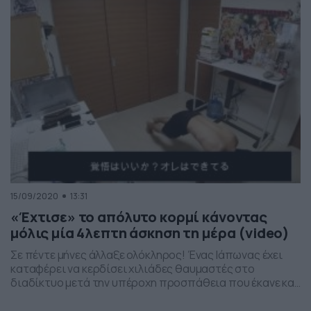
Δείτε τις ασκήσεις…
https://twitter.com/flex_appeal13/status/16645026808810
https://twitter.com/flex_appeal13/status/1664502684387
https://twitter.com/flex_appeal13/status/16645026881582
https://twitter.com/flex_appeal13/status/16645026914800
15/09/2020
13:31
«Έχτισε» το απόλυτο κορμί κάνοντας
μόλις μία 4λεπτη άσκηση τη μέρα (video)
Σε πέντε μήνες άλλαξε ολόκληρος! Ένας Ιάπωνας έχει
καταφέρει να κερδίσει χιλιάδες θαυμαστές στο
διαδίκτυο μετά την υπέροχη προσπάθεια που έκανε και
την ακόμα πιο απίστευτη μεταμόρφωση στο σώμα του.
Ο Hiiragi Sensei τον περασμένο Μάρτιο ανέβασε στο