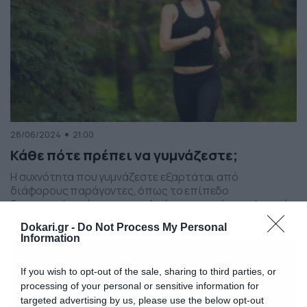
28/06/2024
21:00
Κάθε πότε πρέπει να γυμνάζεστε;
Η συχνότητα που γυμνάζεστε εξαρτάται από
διάφορους παράγοντες, όπως το επίπεδο
δραστηριότητάς σας, την ηλικία, τους στόχους φυσικής
κατάστασης και πολλά άλλα. Πολλές φορές μπορεί να
Dokari.gr -
Do Not Process My Personal
αναρωτιέστε, « Πόση ώρα χρειάζεται να ασκούμαι; » και
Information
« Είναι αρκετή η γυμναστική τρεις μέρες; » Γενικά, οι
ειδικοί συμβουλεύουν 150 λεπτά μέτριας φυσικής
δραστηριότητας την εβδομάδα ή […]
If you wish to opt-out of the sale, sharing to third parties, or
processing of your personal or sensitive information for
targeted advertising by us, please use the below opt-out