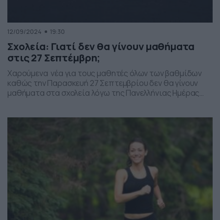
12/09/2024
19:30
Σχολεία: Γιατί δεν θα γίνουν μαθήματα
στις 27 Σεπτέμβρη;
Χαρούμενα νέα για τους μαθητές όλων των βαθμίδων
καθώς την Παρασκευή 27 Σεπτεμβρίου δεν θα γίνουν
μαθήματα στα σχολεία λόγω της Πανελλήνιας Ημέρας
Σχολικού Αθλητισμού. Εκείνη την μέρα θα γίνουν
αθλητικές δραστηριότητες και εκδηλώσεις. Όπως
ορίζεται από τη σχετική εγκύκλιο του Υπουργείου
Παιδείας, δεν θα γίνουν μαθήματα και οι μαθητές θα
αθληθούν και θα μυηθούν […]