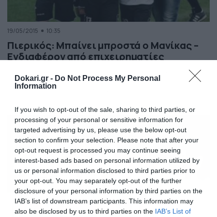
19/05/2015
10:35
Πιερικός: Μπαίνει μπροστά ο Μανίκας –
Ενδιαφέρον από επιχειρηματίες
Λίγες ημέρες μετά την επίσημη απόσυρση του Πιερικού
Dokari.gr -
Do Not Process My Personal
από το πρωτάθλημα της Football League, υπάρχει η
Information
φημολογία ότι ο Ηλίας Μανίκας με τη βοήθεια ντόπιων
επιχειρηματιών θα «τρέξουν» τον σχεδιασμό της
ομάδας. Όπως χαρακτηριστικά αναφέρει δημοσίευμα
If you wish to opt-out of the sale, sharing to third parties, or
του «flnews.gr», ο πρώην ποδοσφαιριστής και νυν
processing of your personal or sensitive information for
τεχνικός διευθυντής, Ηλίας Μανίκας έχει έρθει σε
targeted advertising by us, please use the below opt-out
επαφή με επιχειρηματίες από την […]
section to confirm your selection. Please note that after your
opt-out request is processed you may continue seeing
interest-based ads based on personal information utilized by
us or personal information disclosed to third parties prior to
your opt-out. You may separately opt-out of the further
disclosure of your personal information by third parties on the
IAB’s list of downstream participants. This information may
also be disclosed by us to third parties on the
IAB’s List of