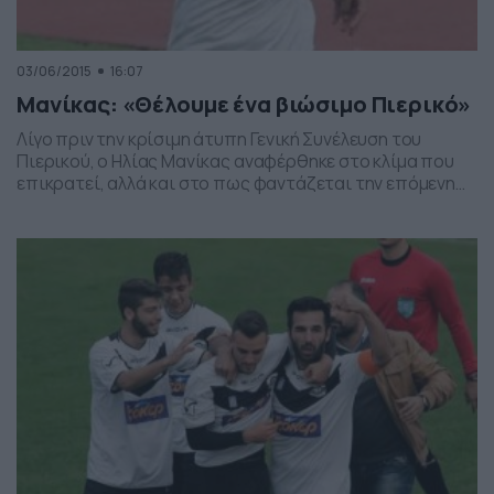
03/06/2015
16:07
Μανίκας: «Θέλουμε ένα βιώσιμο Πιερικό»
Λίγο πριν την κρίσιμη άτυπη Γενική Συνέλευση του
Πιερικού, ο Ηλίας Μανίκας αναφέρθηκε στο κλίμα που
επικρατεί, αλλά και στο πως φαντάζεται την επόμενη
μέρα των «μελανόλευκων». Η ΓΣ του Πιερικού θα
πραγματοποιηθεί το απόγευμα της Τετάρτης στο
συνεδριακό κέντρο «ΕΚΑΒΗ» (3/6 20:00). Αναλυτικά τα
όσα δήλωσε ο πρώην ποδοσφαιριστής και νυν τεχνικός
διευθυντής του […]