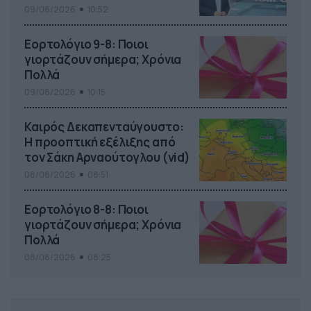
09/08/2026
10:52
Εορτολόγιο 9-8: Ποιοι
γιορτάζουν σήμερα; Χρόνια
Πολλά
09/08/2026
10:15
Καιρός Δεκαπενταύγουστο:
Η προοπτική εξέλιξης από
τον Σάκη Αρναούτογλου (vid)
08/08/2026
08:51
Εορτολόγιο 8-8: Ποιοι
γιορτάζουν σήμερα; Χρόνια
Πολλά
08/08/2026
08:25