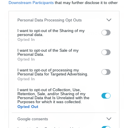
Downstream Participants
that may further disclose it to other
third parties.
Please note that this website/app uses one or more Google
Personal Data Processing Opt Outs
26/10/2014
20:04
services and may gather and store information including but
not limited to your visit or usage behaviour. You may click to
I want to opt-out of the Sharing of my
Σεφτέ ο Πιερικός στις νίκες, άποντος ο
personal data.
grant or deny consent to Google and its third-party tags to
Αγροτικός Αστέρας
Opted In
use your data for below specified purposes in below Google
Η πρώτη νίκη ήρθε για τον Πιερικό στο πρωτάθλημα της
consent section.
I want to opt-out of the Sale of my
Football League από το σημείο του πέναλτι, καθώς με
Personal Data.
Opted In
γκολ από τα έντεκα μέτρα ο Μανίκας χάρισε στην ομάδα
της Κατερίνης το παρθενικό της τρίποντο. Νίκη με 1-0
I want to opt-out of processing my
κόντρα στον Αγροτικό Αστέρα, 4 βαθμοί συνολικά η
Personal Data for Targeted Advertising.
συγκομιδή, μετά και το Χ στην Καλαμαριά για τον […]
Opted In
I want to opt-out of Collection, Use,
Retention, Sale, and/or Sharing of my
Personal Data that Is Unrelated with the
Purposes for which it was collected.
Opted Out
Google consents