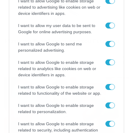
I want to allow Google to enable storage
related to advertising like cookies on web or
device identifiers in apps.
I want to allow my user data to be sent to
Google for online advertising purposes.
26/02/2014
01:08
Μανίκας: Ψυχολογία υπέρ του Πιερικού
I want to allow Google to send me
Για το τοπικό ντέρμπι της Παρασκευής, με την πρώην
personalized advertising.
ομάδα του, τον Βατανιακό, μίλησε ο έμπειρος φορ των
μελανόλευκων, που γυρνά από τιμωρία. Μόνη απουσία ο
I want to allow Google to enable storage
Νίκου. Για τον… τελικό της Παρασκευής με τον «γείτονα»
related to analytics like cookies on web or
Βατανιακό (μόνη απουσία ο τιμωρημένος Νίκου) μίλησε
device identifiers in apps.
στο «ARENA FM» ο έμπειρος επιθετικός του Πιερικού,
Ηλίας Μανίκας, που γυρνά από […]
I want to allow Google to enable storage
related to functionality of the website or app.
I want to allow Google to enable storage
related to personalization.
I want to allow Google to enable storage
related to security, including authentication