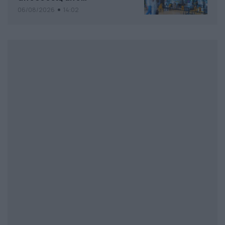
το Pamestoixima.gr
06/08/2026
14:02