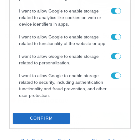
I want to allow Google to enable storage
related to analytics like cookies on web or
device identifiers in apps.
02/09/2015
16:35
Ολυμπιακός: Πιάνουν λιμάνι οι δύο
I want to allow Google to enable storage
related to functionality of the website or app.
Ημέρα αφίξεων είναι η Τετάρτη (2/9) για τον Ολυμπιακό,
καθώς το απόγευμα, με διαφορά μερικών ωρών,
I want to allow Google to enable storage
έρχονται στην Ελλάδα οι Ερνάνι και Ιντέγε. Οι δύο
related to personalization.
ποδοσφαιριστές, αποτέλεσαν τα τελευταία
μεταγραφικά αποκτήματα των «ερυθρόλευκων» και την
I want to allow Google to enable storage
Τετάρτη (2/9) θα έρθουν στην χώρα μας, ούτως ώστε να
related to security, including authentication
ενταχθούν στο ρόστερ των Πειραιωτών και να αρχίσουν
προπονήσεις με […]
functionality and fraud prevention, and other
user protection.
Ροή Ειδήσεων
Καιρός Δεκαπενταύγουστο:
CONFIRM
Η προοπτική εξέλιξης από
τον Σάκη Αρναούτογλου (vid)
08/08/2026
08:51