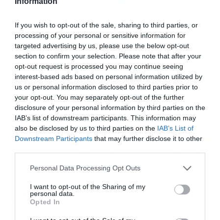
Information
If you wish to opt-out of the sale, sharing to third parties, or
18/09/2015
16:42
processing of your personal or sensitive information for
Ολυμπιακός: Το μήνυμα του Ιντέγε στους
targeted advertising by us, please use the below opt-out
οπαδούς
section to confirm your selection. Please note that after your
opt-out request is processed you may continue seeing
Ο Ιντέγε Μπράουν έπλεξε το εγκώμιο των οπαδών του
interest-based ads based on personal information utilized by
Ολυμπιακού, με αφορμή την «καυτή» ατμόσφαιρα που
us or personal information disclosed to third parties prior to
δημιούργησαν στο «Γ. Καραϊσκάκης» στο παιχνίδι
your opt-out. You may separately opt-out of the further
απέναντι στην Μπάγερν Μονάχου. Διαβάστε τι έγραψε ο
disclosure of your personal information by third parties on the
Νιγηριανός φορ των Πειραιωτών στο προσωπικό
IAB’s list of downstream participants. This information may
λογαριασμό που διαθέτει στο twitter: «Είμαι λυπημένος
also be disclosed by us to third parties on the
IAB’s List of
που χάσαμε, αλλά έχουμε πολλά να μάθουμε από το
Downstream Participants
that may further disclose it to other
παιχνίδι. Απίστευτη στήριξη […]
third parties.
Please note that this website/app uses one or more Google
Personal Data Processing Opt Outs
services and may gather and store information including but
not limited to your visit or usage behaviour. You may click to
I want to opt-out of the Sharing of my
personal data.
grant or deny consent to Google and its third-party tags to
Opted In
use your data for below specified purposes in below Google
consent section.