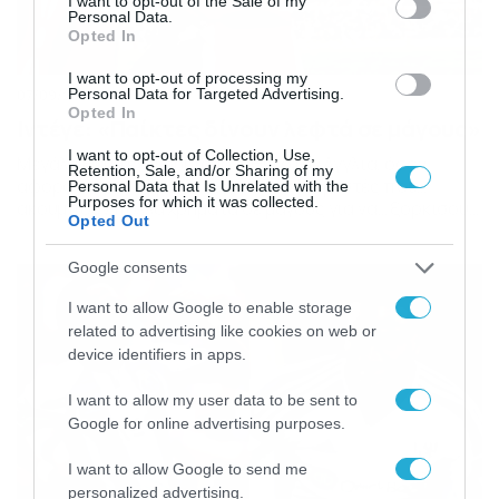
I want to opt-out of the Sale of my
Personal Data.
Opted In
I want to opt-out of processing my
Personal Data for Targeted Advertising.
07/09/2015
14:04
Opted In
Ιντέγε: «Παίκτες δίνουν λεφτά σε μάγους»
I want to opt-out of Collection, Use,
Μεγάλο θέμα έχει δημιουργηθεί στην Αγγλία, όσον
Retention, Sale, and/or Sharing of my
αφορά στους Αφρικανούς ποδοσφαιριστές που…
Personal Data that Is Unrelated with the
Purposes for which it was collected.
ακουμπούν πολλά χρήματα σε μάγους για να… ξορκίσουν
Opted Out
τα δαιμόνια. Ο νέος επιθετικός του Ολυμπιακού, μίλησε
στην Sun της Βρετανίας, όπου αναφέρθηκε στο
Google consents
συγκεκριμένο πρόβλημα και επιβεβαίωσε πως
υπάρχουν πολλοί παίκτες της Premier League, οι
I want to allow Google to enable storage
οποίοι ξοδεύουν μία… περιουσία στους μάγους της
related to advertising like cookies on web or
φυλής […]
device identifiers in apps.
I want to allow my user data to be sent to
Google for online advertising purposes.
I want to allow Google to send me
personalized advertising.