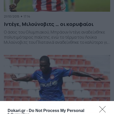
21/10/2015
17:14
Ιντέγε, Μιλούνοβιτς … οι κορυφαίοι
Ο άσος του Ολυμπιακού, Μπράουν Ιντέγε αναδείχθηκε
πολυτιμότερος παίκτης, ενώ το τέρμα του Λούκα
Μιλούνοβιτς του Πλατανιά αναδείχθηκε το καλύτερο για
την 7η αγωνιστική της Super League. H επίσημη
ανακοίνωση: «Η Super League, ο Πανελλήνιος Σύνδεσμος
Αμειβομένων Ποδοσφαιριστών (ΠΣΑΠ) και η NOVA,
ανακοινώνουν τα αποτελέσματα των υπηρεσιών MVP
και Best Goal για την 7η αγωνιστική […]
Dokari.gr -
Do Not Process My Personal