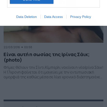
Data Deletion
Data Access
Privacy Policy
22/03/2016
00:58
Είναι αυτή η σωσίας της Ιρίνας Σάικ;
(photo)
Φήμες θέλουν την Σίντι Κίμπερλι να είναι η νέα Ιρίνα Σάικ!
Η 17χρονη φαίνεται ότι μαγεύει με την εντυπωσιακή
ομορφιά της καθώς μέσα σε λίγο χρονικό διάστημα έχει
καταφέρει να γίνει ευρέως γνωστή. Δείτε τις
φωτογραφίες της στο γκάλερι… PHOTO GALLERY 1/6 ‹›