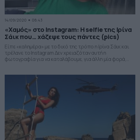
14/09/2020
08:43
«Χαμός» στο Instagram: Η selfie της Ιρίνα
Σάικ που… χάζεψε τους πάντες (pics)
Είπε «καλημέρα» με το δικό της τρόπο η Ιρίνα Σάικ και
τρέλανε το Instagram Δεν χρειαζόταν αυτή η
φωτογραφία για να καταλάβουμε, για άλλη μία φορά,
πως πρόκειται για μία από τις πιο εντυπωσιακές
γυναίκες στον πλανήτη. Η Ιρίνα Σάικ όμως, θέλησε να πει
«καλημέρα» στους εκατομμύρια ακόλουθούς της και το
έκανε με τον πιο […]