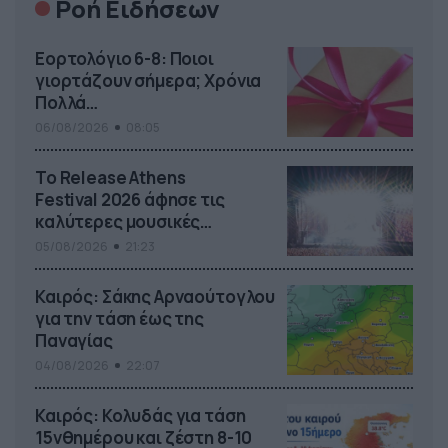
Ροή Ειδήσεων
Εορτολόγιο 6-8: Ποιοι
γιορτάζουν σήμερα; Χρόνια
Πολλά…
06/08/2026
08:05
Το Release Athens
Festival 2026 άφησε τις
καλύτερες μουσικές
αναμνήσεις
05/08/2026
21:23
Καιρός: Σάκης Αρναούτογλου
για την τάση έως της
Παναγίας
04/08/2026
22:07
Καιρός: Κολυδάς για τάση
15νθημέρου και ζέστη 8-10