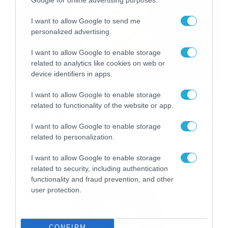
I want to allow Google to send me
personalized advertising.
I want to allow Google to enable storage
related to analytics like cookies on web or
device identifiers in apps.
22/03/2016
11:40
I want to allow Google to enable storage
Η Ιρίνα Σάικ όπως την γέννησε η μητέρα
related to functionality of the website or app.
της! (photo)
I want to allow Google to enable storage
Η Ιρίνα Σάικ όπως δεν την έχετε ξαναδεί! Το άλλοτε
related to personalization.
κορίτσι του Κριστιάνο Ρονάλντο μοιράζει πολλά
εγκεφαλικά, με τις φωτογραφίες που ανέβασε η ίδια
I want to allow Google to enable storage
στον προσωπικό της λογαριασμό στο ίνσταγκραμ.
related to security, including authentication
Απολαύστε την…
functionality and fraud prevention, and other
user protection.
CONFIRM