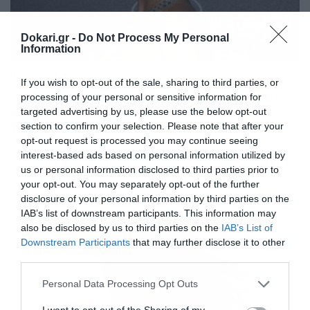
Dokari.gr -
Do Not Process My Personal
Information
04/02/2019
11:18
If you wish to opt-out of the sale, sharing to third parties, or
Η Irina Shayk «ανέβασε» φωτογραφία με
processing of your personal or sensitive information for
το πιο μικροσκοπικό εσώρουχο ever!
targeted advertising by us, please use the below opt-out
(photos)
section to confirm your selection. Please note that after your
opt-out request is processed you may continue seeing
«Έριξε» το Instagram! Δεν χρειάζεται να αναφερθούμε
interest-based ads based on personal information utilized by
στην σπάνια ομορφιά και τις τρομερές τις αναλογίες.
us or personal information disclosed to third parties prior to
Αυτά τα γνωρίζουμε χρόνια τώρα και αν την ακολουθείς
your opt-out. You may separately opt-out of the further
στο Instagram, σίγουρα θα είσαι… ευχαριστημένος. Ο
disclosure of your personal information by third parties on the
λογαριασμός της Irina Shayk είναι γεμάτος «καυτές»
IAB’s list of downstream participants. This information may
φωτογραφίες και η Ρωσίδα καλλονή πρόσθεσε ακόμα
also be disclosed by us to third parties on the
IAB’s List of
μία χθες (3/2). Η αλήθεια είναι πως το εσώρουχο που […]
Downstream Participants
that may further disclose it to other
third parties.
Please note that this website/app uses one or more Google
Personal Data Processing Opt Outs
services and may gather and store information including but
not limited to your visit or usage behaviour. You may click to
I want to opt-out of the Sharing of my