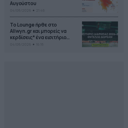
Αυγούστου
04/08/2026
21:46
Το Lounge ήρθε στο
Allwyn.gr και μπορείς να
κερδίσεις* ένα εισιτήριο
διαρκείας του
04/08/2026
16:18
Παναθηναϊκού AKTOR