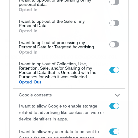
personal data.
grant or deny consent to Google and its third-party tags to
Opted In
use your data for below specified purposes in below Google
consent section.
I want to opt-out of the Sale of my
Personal Data.
Opted In
I want to opt-out of processing my
Personal Data for Targeted Advertising.
07/06/2016
07:45
Opted In
Η Ιρίνα Σάικ με κόκκινα εσώρουχα και
αγκαλιά τον… αρκούδο της! (video)
I want to opt-out of Collection, Use,
Retention, Sale, and/or Sharing of my
Personal Data that Is Unrelated with the
Η Ιρίνα φαίνεται ότι ήθελε αγάπη και πήρε αγκαλιά τον
Purposes for which it was collected.
αρκούδο της. Η Ρωσίδα καλλονή φόρεσε τα σέξι
Opted Out
εσώρουχα της και πήρε τον αρκούδο της να
φωτογραφηθούν. Το μοντέλο φαίνεται πως δεν είναι
Google consents
και στα καλύτερα του καθώς μετά το χωρισμό της με τον
Ρονάλντο, σπάνια τη βλέπουμε χαρούμενη. PHOTO
I want to allow Google to enable storage
GALLERY 1/1
related to advertising like cookies on web or
device identifiers in apps.
I want to allow my user data to be sent to
Google for online advertising purposes.