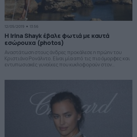
12/05/2019
13:56
Η Irina Shayk έβαλε φωτιά με καυτά
εσώρουχα (photos)
Αναστάτωση στους άνδρες προκάλεσε η πρώην του
Κριστιάνο Ρονάλντο. Είναι μία από τις πιο όμορφες και
εντυπωσιακές γυναίκες που κυκλοφορούν στον
πλανήτη. Μπορεί να έκανε τα πρώτα της… βήμα στον
χώρο της showbiz στο πλευρό του Κριστιάνο Ρονάλντο,
ωστόσο, πλέον είναι η σύντροφος του Μπράντλεϊ
Κούπερ. Η Ρωσίδα καλλονή διατηρεί έναν από τους πιο
καυτούς […]