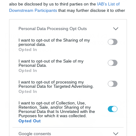
also be disclosed by us to third parties on the
IAB’s List of
Downstream Participants
that may further disclose it to other
third parties.
18/03/2017
23:42
Please note that this website/app uses one or more Google
Personal Data Processing Opt Outs
services and may gather and store information including but
Πήρε ένα άβραστο μακαρόνι κι ένα
not limited to your visit or usage behaviour. You may click to
I want to opt-out of the Sharing of my
καντηλάκι! Αυτό που έκανε, θα το κάνετε
personal data.
grant or deny consent to Google and its third-party tags to
κι εσείς (video)
Opted In
use your data for below specified purposes in below Google
Πήρε ένα άβραστο μακαρόνι, έναν αναπτήρα κι ένα
consent section.
I want to opt-out of the Sale of my
καντηλάκι. Το αποτέλεσμα, όπως θα το δείτε,
Personal Data.
προφανώς και θα σας υποχρεώσει να μιμηθείτε αυτές
Opted In
τις κινήσεις. Πώς αλλιώς να ανάψεις το καντηλάκι χωρίς
I want to opt-out of processing my
να καείς; Δείτε το βίντεο…
Personal Data for Targeted Advertising.
Opted In
I want to opt-out of Collection, Use,
Retention, Sale, and/or Sharing of my
Personal Data that Is Unrelated with the
Purposes for which it was collected.
Opted Out
Google consents