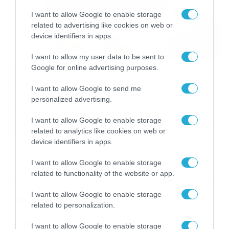
I want to allow Google to enable storage
related to advertising like cookies on web or
device identifiers in apps.
I want to allow my user data to be sent to
27/06/2016
19:34
Google for online advertising purposes.
Γιατί ανάβουμε το καντήλι και κεριά
I want to allow Google to send me
στους τάφους;
personalized advertising.
Εσείς γνωρίζετε γιατι ανάβουμε κεριά και το καντήλι
στους τάφους; Το άναμμα του κανδηλιού στους τάφους
I want to allow Google to enable storage
των κεκοιμημένων μας, αλλά και γενικά στα σπίτια των
related to analytics like cookies on web or
χριστιανών δεν έχει να κάνει με μια φολκλοριστική
device identifiers in apps.
διαιώνιση κάποιας τυπικής παραδόσεως. To κανδήλι
είναι σύμβολο και το φως που εκπέμπει συμβολίζει το
I want to allow Google to enable storage
φως του Χριστού, την ίδια την παρουσία […]
related to functionality of the website or app.
I want to allow Google to enable storage
Ροή Ειδήσεων
related to personalization.
Καιρός 6-8: Ανεβαίνει η
I want to allow Google to enable storage