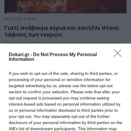
16/10/2018
16:39
Γιατί ανάβουμε κεριά και καντήλι στους
τάφους των νεκρών;
Το γνώριζες; Το άναμμα του καντηλιού στους τάφους
των κεκοιμημένων μας, αλλά και γενικά στα σπίτια των
Dokari.gr -
Do Not Process My Personal
χριστιανών δεν έχει να κάνει με μια φολκλοριστική
Information
διαιώνιση κάποιας τυπικής παραδόσεως. To καντήλι
είναι σύμβολο και το φως που εκπέμπει συμβολίζει το
φως του Χριστού, την ίδια την παρουσία του Κυρίου στη
If you wish to opt-out of the sale, sharing to third parties, or
ζωή μας, άλλα και την […]
processing of your personal or sensitive information for
targeted advertising by us, please use the below opt-out
section to confirm your selection. Please note that after your
opt-out request is processed you may continue seeing
interest-based ads based on personal information utilized by
us or personal information disclosed to third parties prior to
your opt-out. You may separately opt-out of the further
disclosure of your personal information by third parties on the
IAB’s list of downstream participants. This information may