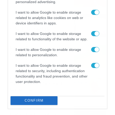
personalized advertising.
06/08/2026
08:05
I want to allow Google to enable storage
Το Release Athens
related to analytics like cookies on web or
Festival 2026 άφησε τις
device identifiers in apps.
καλύτερες μουσικές
αναμνήσεις
I want to allow Google to enable storage
05/08/2026
21:23
related to functionality of the website or app.
Καιρός: Σάκης Αρναούτογλου
I want to allow Google to enable storage
για την τάση έως της
related to personalization.
Παναγίας
04/08/2026
22:07
I want to allow Google to enable storage
related to security, including authentication
functionality and fraud prevention, and other
Καιρός: Κολυδάς για τάση
user protection.
15νθημέρου και ζέστη 8-10
Αυγούστου
04/08/2026
21:46
CONFIRM
Το Lounge ήρθε στο
Allwyn.gr και μπορείς να