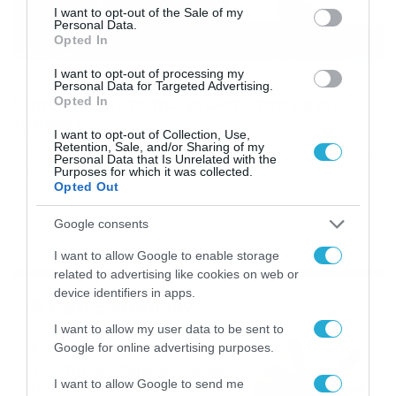
consent section.
I want to opt-out of the Sale of my
Personal Data.
Opted In
I want to opt-out of processing my
01/07/2016
08:22
Personal Data for Targeted Advertising.
Κάποτε ήταν το πιο γνωστό τοπ μόντελ
Opted In
(photo)
I want to opt-out of Collection, Use,
Retention, Sale, and/or Sharing of my
Κάποτε ήταν ένα από τα πιο ακριβοπληρωμένα μοντέλα.
Personal Data that Is Unrelated with the
Όπως θα δείτε η Κέιτ Μοςς δν είναι αυτό που βλέπαμε
Purposes for which it was collected.
στα περιοδικά. Η 42αρα έχει πλέον μεγαλώσει και
Opted Out
φαίνεται. Το σώμα της δεν θυμίζει σε καμία περίπτωση
τη γαζέλα που ήταν. Το μοντέλο φαίνεται πως
Google consents
απολαμβάνει τη ζωή χωρίς κόμπλεξ και στερότυπα.
PHOTO GALLERY 1/2 ‹›
I want to allow Google to enable storage
related to advertising like cookies on web or
device identifiers in apps.
Ροή Ειδήσεων
I want to allow my user data to be sent to
Εορτολόγιο 6-8: Ποιοι
Google for online advertising purposes.
γιορτάζουν σήμερα; Χρόνια
I want to allow Google to send me
Πολλά…