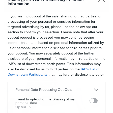
Information
If you wish to opt-out of the sale, sharing to third parties, or
31/07/2016
14:52
processing of your personal or sensitive information for
Η Κέιτ Μος και ο 29χρονος σύντροφος
targeted advertising by us, please use the below opt-out
της! (photos)
section to confirm your selection. Please note that after your
Τα έχει με μικρότερο και το χαίρεται! Η Κέιτ Μος στα 42
opt-out request is processed you may continue seeing
της χρόνια βρήκε τον έρωτα της στον 29χρονο
interest-based ads based on personal information utilized by
σύντροφό της. Η ίδια φαίνεται ιδιαίτερα ευτυχισμένη
us or personal information disclosed to third parties prior to
από αυτή τη σχέση, την ώρα που… γλώσσες λένε ότι
your opt-out. You may separately opt-out of the further
αρραβωνιάστηκαν. Αν επαληθευθούν οι φήμες και
disclosure of your personal information by third parties on the
καταλήξουν στο γάμο θα το δούμε σύντομα, σίγουρα
IAB’s list of downstream participants. This information may
όμως αυτή, δεν θα […]
also be disclosed by us to third parties on the
IAB’s List of
Downstream Participants
that may further disclose it to other
third parties.
Please note that this website/app uses one or more Google
Personal Data Processing Opt Outs
services and may gather and store information including but
not limited to your visit or usage behaviour. You may click to
I want to opt-out of the Sharing of my
personal data.
grant or deny consent to Google and its third-party tags to
Opted In
use your data for below specified purposes in below Google