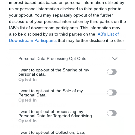
interest-based ads based on personal information utilized by
us or personal information disclosed to third parties prior to
your opt-out. You may separately opt-out of the further
19/05/2022
18:05
disclosure of your personal information by third parties on the
Κλιματικός νόμος: Μόνο οχήματα
IAB’s list of downstream participants. This information may
μηδενικών εκπομπών από το 2030 – Τι θα
also be disclosed by us to third parties on the
IAB’s List of
Downstream Participants
that may further disclose it to other
ισχύει για κτήρια, ενέργεια
third parties.
Κατατέθηκε την Τετάρτη (18/5) στη Βουλή ο κλιματικός
νόμος, που περιλαμβάνει μέτρα για τη σταδιακή
Please note that this website/app uses one or more Google
Personal Data Processing Opt Outs
κατάργηση της χρήσης ορυκτών καυσίμων στις
services and may gather and store information including but
μεταφορές, τα κτήρια και την ηλεκτροπαραγωγή. Οι
not limited to your visit or usage behaviour. You may click to
I want to opt-out of the Sharing of my
personal data.
προθεσμίες που θέτει ο νόμος για την μετάβαση στην
grant or deny consent to Google and its third-party tags to
Opted In
κλιματική ουδετερότητα προβλέπουν μικρές
use your data for below specified purposes in below Google
παρατάσεις της χρήσης υδρογονανθράκων σε σχέση με
consent section.
I want to opt-out of the Sale of my
το κείμενο που είχε τεθεί σε δημόσια […]
Personal Data.
Opted In
Ροή Ειδήσεων
I want to opt-out of processing my
Personal Data for Targeted Advertising.
Καιρός Δεκαπενταύγουστο:
Opted In
Η προοπτική εξέλιξης από
τον Σάκη Αρναούτογλου (vid)
I want to opt-out of Collection, Use,