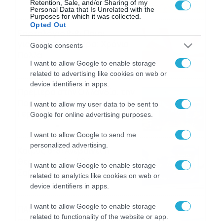
Retention, Sale, and/or Sharing of my
08/08/2026
08:51
Personal Data that Is Unrelated with the
Purposes for which it was collected.
Opted Out
Εορτολόγιο 8-8: Ποιοι
γιορτάζουν σήμερα; Χρόνια
Google consents
Πολλά
I want to allow Google to enable storage
08/08/2026
08:25
related to advertising like cookies on web or
device identifiers in apps.
Πρεμιέρα στην Ολλανδία, την
Πορτογαλία και τη Β’
I want to allow my user data to be sent to
Γερμανίας με πολλές
Google for online advertising purposes.
στοιχηματικές επιλογές από
07/08/2026
16:41
το ΠΑΜΕ ΣΤΟΙΧΗΜΑ
I want to allow Google to send me
personalized advertising.
Καιρός 6-8: Ανεβαίνει η
θερμοκρασία, 40άρια το
I want to allow Google to enable storage
Σαββατοκύριακο… (vid)
related to analytics like cookies on web or
06/08/2026
22:00
device identifiers in apps.
I want to allow Google to enable storage
ΠΑΟΚ-Άντερλεχτ με σούπερ
related to functionality of the website or app.
προσφορά* και ενισχυμένες