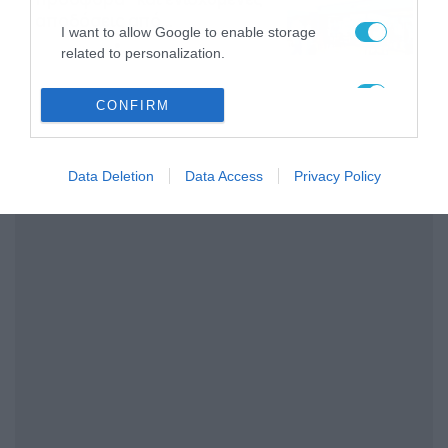
αποδόσεις από
I want to allow Google to enable storage
το Pamestoixima.gr
06/08/2026
14:02
related to personalization.
I want to allow Google to enable storage
CONFIRM
related to security, including authentication
functionality and fraud prevention, and other
user protection.
Data Deletion
Data Access
Privacy Policy