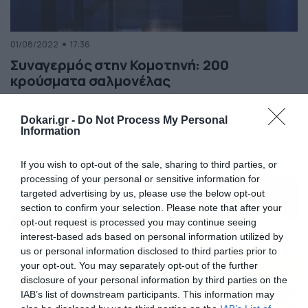
01/08/2022
17:36
Συναγερμός στην Κομοτηνή: 200
κρούσματα σαλμονέλας
Συναγερμός σήμανε στην Κομοτηνή μετά από
εκατοντάδες κρούσματα σαλμονέλας. Περισσότερα από
Dokari.gr -
Do Not Process My Personal
200 άτομα, ανάμεσά τους και πολλά παιδιά, υπέστησαν
Information
τροφική δηλητηρίαση χθες στο βράδυ, στα Αρριανά
Ροδόπης, σύμφωνα με την ιστοσελίδα «In Komotini
If you wish to opt-out of the sale, sharing to third parties, or
News». Όπως αναφέρεται στο σχετικό δημοσίευμα, τα
processing of your personal or sensitive information for
περιστατικά παρουσίαζαν συμπτώματα διάρροιας και
targeted advertising by us, please use the below opt-out
εμετού και αρχικά μεταφέρθηκαν στο νοσοκομείο της
section to confirm your selection. Please note that after your
Κομοτηνής. Ωστόσο, οι […]
opt-out request is processed you may continue seeing
interest-based ads based on personal information utilized by
us or personal information disclosed to third parties prior to
your opt-out. You may separately opt-out of the further
disclosure of your personal information by third parties on the
IAB’s list of downstream participants. This information may