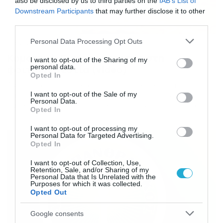
also be disclosed by us to third parties on the
IAB’s List of
Downstream Participants
that may further disclose it to other
third parties.
Please note that this website/app uses one or more Google
Personal Data Processing Opt Outs
05/12/2019
11:24
services and may gather and store information including but
Κομοτηνή: Εικόνες ντροπής στη
not limited to your visit or usage behaviour. You may click to
I want to opt-out of the Sharing of my
personal data.
φοιτητική εστία (video)
grant or deny consent to Google and its third-party tags to
Opted In
use your data for below specified purposes in below Google
Αν είναι δυνατόν… Σκουπίδια, ποντίκια και σάπια
consent section.
ταβάνια είναι μερικές από τις εικόνες που θα
I want to opt-out of the Sale of my
Personal Data.
αντικρίσει οποιοσδήποτε κάνει μία βόλτα στα δωμάτια
Opted In
φοιτητικής εστίας στην Κομοτηνή με τους φοιτητές να
κάνουν έκκληση για βοήθεια για τα ανεπίτρεπτα αυτά
I want to opt-out of processing my
φαινόμενα στο χώρο. Ακολουθήστε το Dokari και στο
Personal Data for Targeted Advertising.
κανάλι μας στο YouTube.
Opted In
I want to opt-out of Collection, Use,
Retention, Sale, and/or Sharing of my
Personal Data that Is Unrelated with the
Purposes for which it was collected.
Opted Out
Google consents