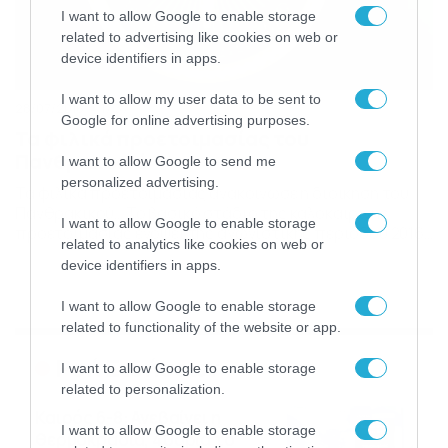
I want to allow Google to enable storage
related to advertising like cookies on web or
device identifiers in apps.
I want to allow my user data to be sent to
28/07/2016
17:37
Google for online advertising purposes.
Τα φιλικά προετοιμασίας του
Πανθρακικού
I want to allow Google to send me
personalized advertising.
Τα φιλικά προετοιμασίας ανακοίνωσε η διοίκηση του
Πανθρακικού… Το βασικό στάδιο της καλοκαιρινής
I want to allow Google to enable storage
προετοιμασίας ενόψει της αγωνιστικής περιόδου 2016-
related to analytics like cookies on web or
17 πρόκειται να πραγματοποιηθεί για δεύτερη
device identifiers in apps.
διαδοχική χρονιά στο φιλόξενο Βώλακα της Δράμας. Η
ομάδα μας θα εγκατασταθεί στο ξενοδοχείο «Τ’ αλώνι
I want to allow Google to enable storage
του κυρ Θανάση» από τις 4 ως τις 12 Αυγούστου.
related to functionality of the website or app.
Παράλληλα, κατά τη διάρκεια του […]
Ροή Ειδήσεων
I want to allow Google to enable storage
related to personalization.
Καιρός 6-8: Ανεβαίνει η
I want to allow Google to enable storage
θερμοκρασία, 40άρια το