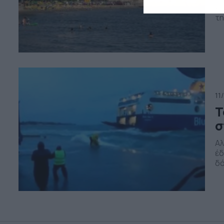
κα
τη
το
εί
το
11
Τ
σ
Αλ
έδ
δό
κα
συ
δε