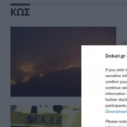
ΚΩΣ
02
Φ
Dokari.gr 
ε
Φω
If you wish 
το
sensitive in
κα
confirm you
Κα
continue se
τη
information 
απ
further disc
συ
participants
Downstream 
06
Please note