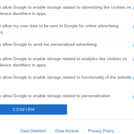
τέγραψαν οι κάμερες του Aegeanews.gr.
o allow Google to enable storage related to advertising like cookies on
evice identifiers in apps.
/07/2017
07:41
o allow my user data to be sent to Google for online advertising
ive ενημέρωση: Φονικός σεισμός με 
s.
εκρούς και 100 τραυματίες στην Κω
to allow Google to send me personalized advertising.
Photos-Videos)
νική σεισμική δόνηση μεγέθους 6.7 βαθμών της κλίμακας
o allow Google to enable storage related to analytics like cookies on
χτερ συγκλόνισε στη 1.31 τα ξημερώματα το νησί της Κω,
evice identifiers in apps.
οκαλώντας το θάνατο δύο ανθρώπων (τουρκικής και
υηδικής καταγωγής σύμφωνα με τις πρώτες πληροφορίες)
o allow Google to enable storage related to functionality of the website
ι τον τραυματισμό τουλάχιστον 100. Πέντε από τους
αυματίες, επίσης τουρίστες, νοσηλεύονται σε βαριά
τάσταση. Σύμφωνα με το Ευρωπαϊκό Σεισμολογικό Κέντρο, τ
o allow Google to enable storage related to personalization.
ίκεντρο […]
CONFIRM
o allow Google to enable storage related to security, including
/03/2016
14:35
cation functionality and fraud prevention, and other user protection.
ως: Το μαγευτικό νησί! (photos)
Data Deletion
Data Access
Privacy Policy
Κως είναι ελληνικό νησί του Αιγαίου. Έχει πληθυσμό 33.388