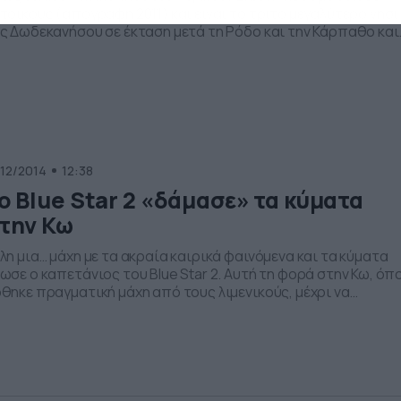
τοίκους (απογραφή 2011) και είναι το τρίτο μεγαλύτερο νησί
ς Δωδεκανήσου σε έκταση μετά τη Ρόδο και την Κάρπαθο και
 δεύτερο σε πληθυσμό μετά τη Ρόδο. Η επιφάνεια του νησιο
ναι 295,3 τ.χλμ. με ακτογραμμή 112 χιλιομέτρων. Πρωτεύουσα
υ νησιού είναι η Κως, όπου […]
/12/2014
12:38
ο Blue Star 2 «δάμασε» τα κύματα
την Κω
λη μια… μάχη με τα ακραία καιρικά φαινόμενα και τα κύματα
ωσε ο καπετάνιος του Blue Star 2. Αυτή τη φορά στην Κω, όπ
θηκε πραγματική μάχη από τους λιμενικούς, μέχρι να
ταφέρουν να δέσουν το καράβι, ώστε να αναλάβει στη
νέχεια… δράση ο καπετάνιος. Τέλος καλό, όλα καλά, όπως θα
ίτε και στο βίντεο.