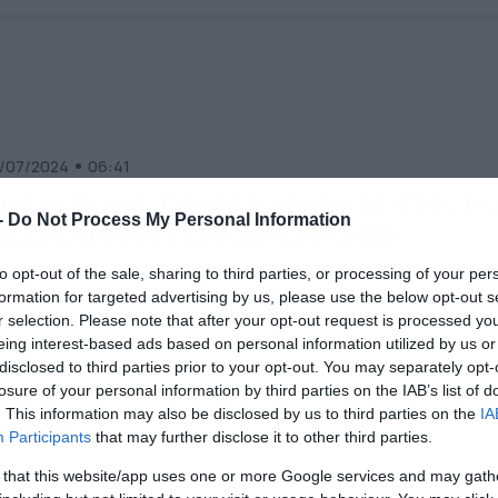
/07/2024
06:41
ωτιά τώρα: Εφιαλτική νύχτα στην Κω
-
Do Not Process My Personal Information
κκενώθηκαν ξενοδοχεία (vid)
τιά τώρα: Εφιαλτικές ώρες κατά τη διάρκεια της νύχτας γι
to opt-out of the sale, sharing to third parties, or processing of your per
υς κατοίκους και τους επισκέπτες της Αντιμάχειας στην Κω,
formation for targeted advertising by us, please use the below opt-out s
θώς η πυρκαγιά απείλησε σπίτια και ξενοδοχεία, ενώ στην
r selection. Please note that after your opt-out request is processed y
ρδάμαινα προκάλεσε καταστροφές στον ΧΥΤΑ. Οι δυνάμεις
eing interest-based ads based on personal information utilized by us or
ς πυροσβεστικής ενισχύονται συνεχώς, καθώς η φωτιά καίε
disclosed to third parties prior to your opt-out. You may separately opt-
ό το πρωί της Δευτέρας. Στη μάχη της κατάσβεσης
losure of your personal information by third parties on the IAB’s list of
μμετέχουν 102 πυροσβέστες με […]
. This information may also be disclosed by us to third parties on the
IA
Participants
that may further disclose it to other third parties.
/06/2023
07:49
 that this website/app uses one or more Google services and may gath