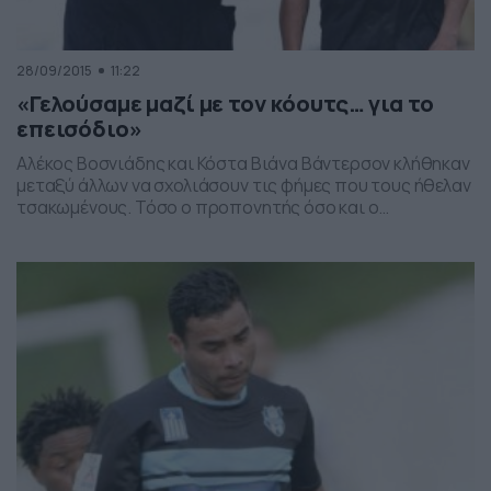
28/09/2015
11:22
«Γελούσαμε μαζί με τον κόουτς… για το
επεισόδιο»
Αλέκος Βοσνιάδης και Κόστα Βιάνα Βάντερσον κλήθηκαν
μεταξύ άλλων να σχολιάσουν τις φήμες που τους ήθελαν
τσακωμένους. Τόσο ο προπονητής όσο και ο
επιθετικός της «Ελαφράς Ταξιαρχίας» κάθισαν στο
ίδιο τραπέζι και μετά το τέλος της αναμέτρησης με τη
Ζάκυνθο στη Ριζούπολη μίλησαν για το υποτιθέμενο
επεισόδιο… με τους δύο να διαψεύδουν οποιαδήποτε
διένεξη μεταξύ […]