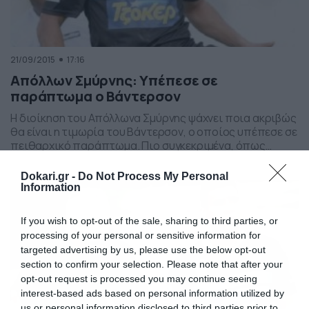
21/09/2015
17:16
Απόλλων Σμύρνης: Υπέπεσε σε
παράπτωμα ο Βάντερσον
Η διοίκηση του Απόλλωνα Σμύρνης ψάχνει ποια ακριβώς
θα είναι η τιμωρία του Βάντερσον, ο οποίος υπέπεσε σε
πειθαρχικό παράπτωμα. Πιο συγκεκριμένα, όπως
αναφέρει το flnews.gr, ο Βραζιλιάνος άσος της
«Ελαφράς Ταξιαρχίας» στο φιλικό με τον Ολυμπιακό
Dokari.gr -
Do Not Process My Personal
Βόλου είχε ανάρμοστη – απρεπή συμπεριφορά. Το μόνο
Information
σίγουρο είναι ότι η διοίκηση της αθηναϊκής ομάδας δεν
θα […]
If you wish to opt-out of the sale, sharing to third parties, or
processing of your personal or sensitive information for
targeted advertising by us, please use the below opt-out
section to confirm your selection. Please note that after your
opt-out request is processed you may continue seeing
interest-based ads based on personal information utilized by
us or personal information disclosed to third parties prior to