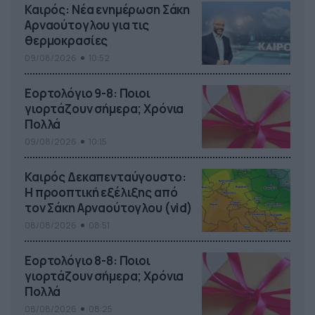
Καιρός: Νέα ενημέρωση Σάκη
Αρναούτογλου για τις
θερμοκρασίες
09/08/2026
10:52
Εορτολόγιο 9-8: Ποιοι
γιορτάζουν σήμερα; Χρόνια
Πολλά
09/08/2026
10:15
Καιρός Δεκαπενταύγουστο:
Η προοπτική εξέλιξης από
τον Σάκη Αρναούτογλου (vid)
08/08/2026
08:51
Εορτολόγιο 8-8: Ποιοι
γιορτάζουν σήμερα; Χρόνια
Πολλά
08/08/2026
08:25