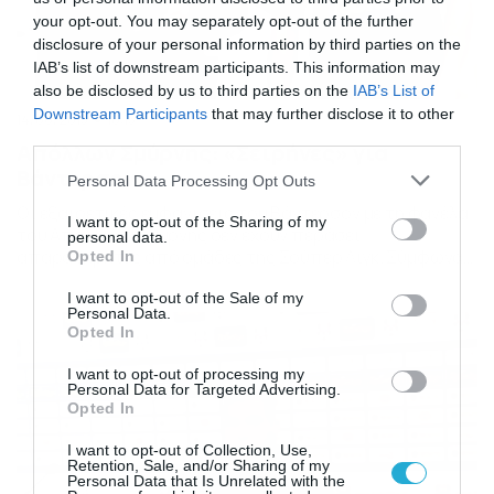
your opt-out. You may separately opt-out of the further
disclosure of your personal information by third parties on the
IAB’s list of downstream participants. This information may
also be disclosed by us to third parties on the
IAB’s List of
Downstream Participants
that may further disclose it to other
14/06/2015
10:15
third parties.
Απόλλων Σμύρνης: «Σειρήνες» για
Βάντερσον
Please note that this website/app uses one or more Google
Personal Data Processing Opt Outs
services and may gather and store information including but
Οι εξαιρετικές εμφανίσεις του Βάντερσον με τη φανέλα
not limited to your visit or usage behaviour. You may click to
I want to opt-out of the Sharing of my
του Απόλλωνα Σμύρνης δεν έχουν περάσει
personal data.
grant or deny consent to Google and its third-party tags to
απαρατήρητες από ομάδες της Σούπερ Λιγκ. Σύμφωνα
Opted In
use your data for below specified purposes in below Google
με πληροφορίες, πολλοί είναι οι μνηστήρες που
consent section.
I want to opt-out of the Sale of my
εκδηλώσει το ενδιαφέρον τους για τον νεαρό επιθετικό,
Personal Data.
ο οποίος ήταν ένας από τους «πρωτομάστορες» της
Opted In
«Ελαφράς Ταξιαρχίας» την αγωνιστική σεζόν που μόλις
πριν λίγες ημέρες ολοκληρώθηκε. […]
I want to opt-out of processing my
Personal Data for Targeted Advertising.
Opted In
I want to opt-out of Collection, Use,
Retention, Sale, and/or Sharing of my
Personal Data that Is Unrelated with the