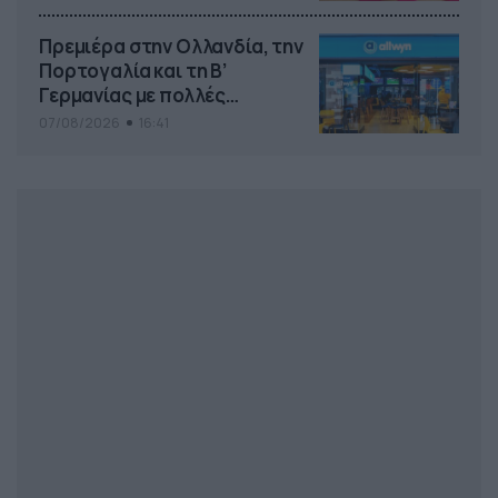
Πρεμιέρα στην Ολλανδία, την
Πορτογαλία και τη Β’
Γερμανίας με πολλές
στοιχηματικές επιλογές από
07/08/2026
16:41
το ΠΑΜΕ ΣΤΟΙΧΗΜΑ