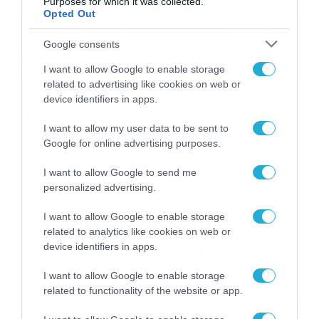
Purposes for which it was collected.
Opted Out
Google consents
I want to allow Google to enable storage
related to advertising like cookies on web or
26/03/2015
13:08
device identifiers in apps.
Απόλλων Σμύρνης: Πρόβλημα με
Βάντερσον
I want to allow my user data to be sent to
Google for online advertising purposes.
Η ατυχία χτύπησε την πόρτα του Απόλλωνα Σμύρνης και
συγκεκριμένα έδειξε τα… δόντια της στον Κόστα Βιάνα
I want to allow Google to send me
Βάντερσον. Κατά τη διάρκεια του χθεσινού (25/3)
personalized advertising.
φιλικού της «Ελαφράς Ταξιαρχίας» με την ομάδα Νέων,
ο Βραζιλιάνος άσος των «κυανόλευκων» αισθάνθηκε
I want to allow Google to enable storage
ενοχλήσεις με αποτέλεσμα να περάσει εκτός
related to analytics like cookies on web or
αγωνιστικού χώρου. Σύμφωνα με τις πρώτες
device identifiers in apps.
εκτιμήσεις, ο Βάντερσον έχει υποστεί […]
I want to allow Google to enable storage
related to functionality of the website or app.