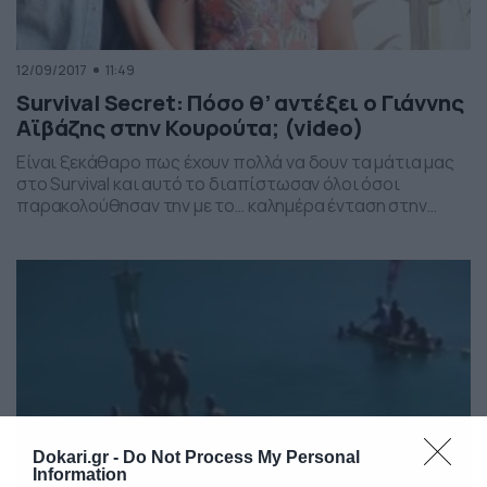
12/09/2017
11:49
Survival Secret: Πόσο θ’ αντέξει ο Γιάννης
Αϊβάζης στην Κουρούτα; (video)
Είναι ξεκάθαρο πως έχουν πολλά να δουν τα μάτια μας
στο Survival και αυτό το διαπίστωσαν όλοι όσοι
παρακολούθησαν την με το… καλημέρα ένταση στην
ομάδα των Διασήμων με τον Γιάννη Αϊβάζη να μη σηκώνει
μύγα στο σπαθί του. Ο Ελληνας ηθοποιός εμφάνισε τις
ηγετικές προθέσεις του από το πρώτο κιόλας
επεισόδιο και είναι αλήθεια […]
Dokari.gr -
Do Not Process My Personal
Information