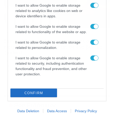
I want to allow Google to enable storage
related to analytics like cookies on web or
device identifiers in apps.
I want to allow Google to enable storage
related to functionality of the website or app.
08/09/2017
09:39
Survival Secret: Αυτοί είναι όλοι οι
I want to allow Google to enable storage
παίκτες, διάσημοι και μη, σε ένα βίντεο
related to personalization.
(video)
I want to allow Google to enable storage
Θάνος Πετρέλης, Γιάννης Αϊβάζης, Μαρία Ματσούκα,
related to security, including authentication
Irene Trost, Ντανιέλ Μπατίστα, Γιώργος Μανίκας και
functionality and fraud prevention, and other
όλοι οι υπόλοιποι Διάσημοι, αλλά και οι μη Διάσημοι
user protection.
αντίπαλοί τους σε ένα βίντεο – παρουσίαση του Survival,
λίγο πριν την έναρξη προβολής του ριάλιτι στο Κανάλι Ε.
Δείτε το βίντεο…
CONFIRM
Ροή Ειδήσεων
Data Deletion
Data Access
Privacy Policy