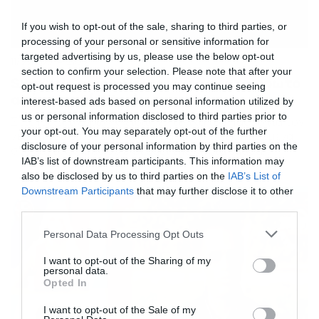
If you wish to opt-out of the sale, sharing to third parties, or
processing of your personal or sensitive information for
targeted advertising by us, please use the below opt-out
11/09/2017
21:39
section to confirm your selection. Please note that after your
Survival Secret: Ποιοι νίκησαν στο πρώτο
opt-out request is processed you may continue seeing
αγώνισμα; (video)
interest-based ads based on personal information utilized by
us or personal information disclosed to third parties prior to
Στις 150.000 ευρώ «κλείδωσε» τελικά το έπαθλο για τον
your opt-out. You may separately opt-out of the further
νικητή του Survival, με τα χρήματα να είναι κλειδωμένα
disclosure of your personal information by third parties on the
στο σεντούκι που θα έχει μαζί της όποια ομάδα
IAB’s list of downstream participants. This information may
κατακτά νίκη σε ομαδικό αγώνισμα… Ποιος έκανε το 1-0;
also be disclosed by us to third parties on the
IAB’s List of
Δείτε στο βίντεο ποια ομάδα επικράτησε στην πρώτη
Downstream Participants
that may further disclose it to other
μονομαχία στην παραλία της Κουρούτας…
third parties.
Please note that this website/app uses one or more Google
Personal Data Processing Opt Outs
services and may gather and store information including but
not limited to your visit or usage behaviour. You may click to
I want to opt-out of the Sharing of my
personal data.
grant or deny consent to Google and its third-party tags to
Opted In
use your data for below specified purposes in below Google
consent section.
I want to opt-out of the Sale of my