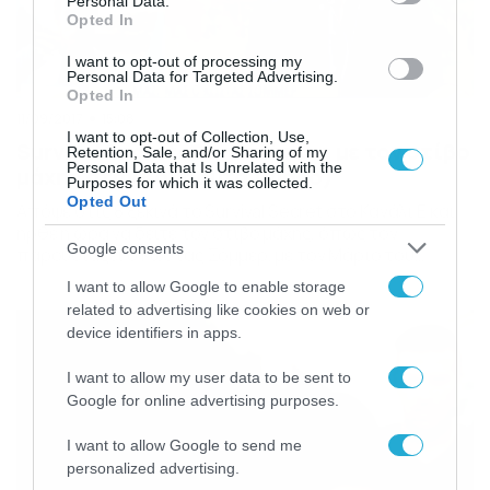
Personal Data.
Opted In
I want to opt-out of processing my
Personal Data for Targeted Advertising.
Opted In
11/09/2017
15:08
I want to opt-out of Collection, Use,
Survival Secret: Θα τα χάσετε με τον στίβο
Retention, Sale, and/or Sharing of my
Personal Data that Is Unrelated with the
μάχης στην Κουρούτα (video)
Purposes for which it was collected.
Opted Out
Απόψε στις 8 ξεκινά το Survival Secret στο Κανάλι Ε και
ήρθε η ώρα να δείτε τον στίβο μάχης, όπως τον
Google consents
παρουσιάζει ο Κώστας Σόμμερ, με τον Μάριο του
Survivor να κάνει το δικό του σχόλιο, στο πλευρό της
I want to allow Google to enable storage
Κατερίνας Καινούργιου… Δείτε το βίντεο…
related to advertising like cookies on web or
device identifiers in apps.
I want to allow my user data to be sent to
Google for online advertising purposes.
I want to allow Google to send me
personalized advertising.