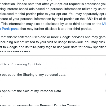
r selection. Please note that after your opt-out request is processed y
ΕΓΑΣ
eing interest-based ads based on personal information utilized by us or
disclosed to third parties prior to your opt-out. You may separately opt-
losure of your personal information by third parties on the IAB’s list of
. This information may also be disclosed by us to third parties on the
IA
Participants
that may further disclose it to other third parties.
/02/2015
20:35
 that this website/app uses one or more Google services and may gath
στέρας Τρίπολης: Παρουσιάστηκαν
including but not limited to your visit or usage behaviour. You may click 
 to Google and its third-party tags to use your data for below specifi
ι τέσσερις
ogle consent section.
 μεσημέρι της Παρασκευής (20/2)ο Αστέρας Τρίπολης
ρουσίασε τα τέσσερα νέα μεταγραφικά του αποκτήματα πο
l Data Processing Opt Outs
ό εδώ και στο εξής θα αγωνίζονται με τη φανέλα των
κάδων. Οι Γιώργος Μποροβήλος και Στάικος Βεργέτης
o opt-out of the Sharing of my personal data.
ρουσίασαν και επίσημα τους Φερνάντο Νικολάς Αλόκο,
In
τίας Ιγκλέσιας, Βασίλη Σκούρτη και του Κρίστιαν Λομπάτο
γιέγας. Αρχικά το λόγο πήρε ο Πρόεδρος […]
o opt-out of the Sale of my Personal Data.
In
/02/2015
16:17
to opt-out of processing my Personal Data for Targeted