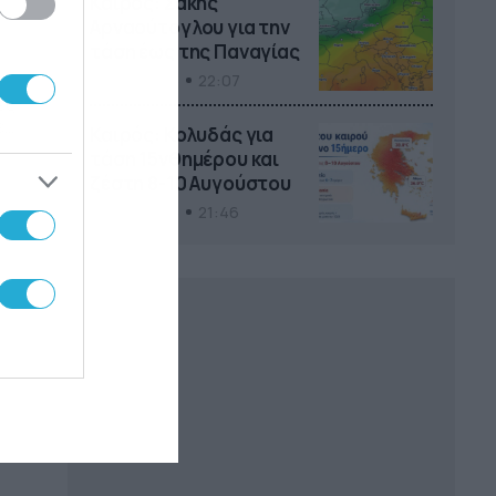
Καιρός: Σάκης
Αρναούτογλου για την
τάση έως της Παναγίας
04/08/2026
22:07
ες
ε
Καιρός: Κολυδάς για
τάση 15νθημέρου και
ζέστη 8-10 Αυγούστου
κή
04/08/2026
21:46