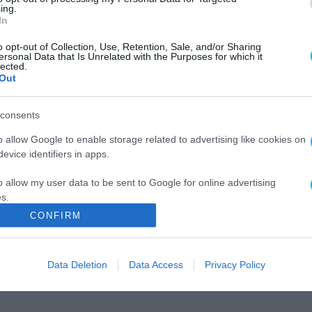
στέρας Τρίπολης: Κόλπο γκρόσο με
ing.
In
ιγιέγας
o opt-out of Collection, Use, Retention, Sale, and/or Sharing
Αστέρας Τρίπολης ολοκλήρωσε μια σπουδαία μεταγραφή,
ersonal Data that Is Unrelated with the Purposes for which it
νοντας τα χέρια με τον Κριστιάν Λομπάτο Βιγιέγας. Οι Αρκάδ
lected.
αναν την κίνηση ματ με τον 25χρονο Ισπανό μεσοεπιθετικό, μ
Out
ν οποίον ήρθαν σε συμφωνία. Μέχρι πρότινος ο Βιγιέγας
οσέφερε τις υπηρεσίες του στην Οσασούνα και πλέον θα
consents
ωνίζεται στην Τρίπολη, για λογαριασμό του Αστέρα. Η σχετι
ακοίνωση: […]
o allow Google to enable storage related to advertising like cookies on
evice identifiers in apps.
o allow my user data to be sent to Google for online advertising
s.
CONFIRM
to allow Google to send me personalized advertising.
o allow Google to enable storage related to analytics like cookies on
Data Deletion
Data Access
Privacy Policy
evice identifiers in apps.
o allow Google to enable storage related to functionality of the website