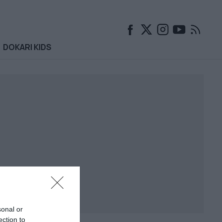
DOKARI KIDS
sonal or
ection to