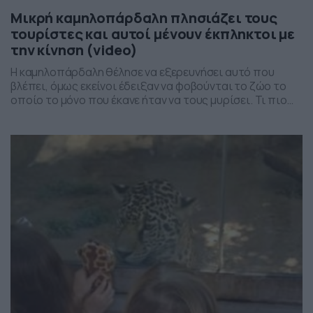
Μικρή καμηλοπάρδαλη πλησιάζει τους
τουρίστες και αυτοί μένουν έκπληκτοι με
την κίνηση (video)
Η καμηλοπάρδαλη θέλησε να εξερευνήσει αυτό που
βλέπει, όμως εκείνοι έδειξαν να φοβούνται το ζώο το
οποίο το μόνο που έκανε ήταν να τους μυρίσει. Τι πιο
ωραίο από αυτό…