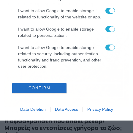
απίστευτο θέαμα βρέθηκαν μερικοί τουρίστες σε
ιδιωτική περιήγησή τους στο εθνικό πάρκο Κρούγκερ
I want to allow Google to enable storage
της Αφρικής, όταν είδαν ιδίοις όμμασιν την μάχη για
related to functionality of the website or app.
επιβίωση μεταξύ μίας λεοπάρδαλης και ενός
αφρικανικού πύθωνα. Αρχικά, η λεοπάρδαλη δείχνει να
I want to allow Google to enable storage
κερδίζει τη μάχη, ωστόσο, ο πύθωνας κατάφερε και την
related to personalization.
τύλιξε. Εκεί που […]
I want to allow Google to enable storage
related to security, including authentication
functionality and fraud prevention, and other
user protection.
CONFIRM
Data Deletion
Data Access
Privacy Policy
21/12/2019
21:19
Η οφθαλμαπάτη που σπάει ρεκόρ!
Μπορείς να εντοπίσεις γρήγορα το ζώο;