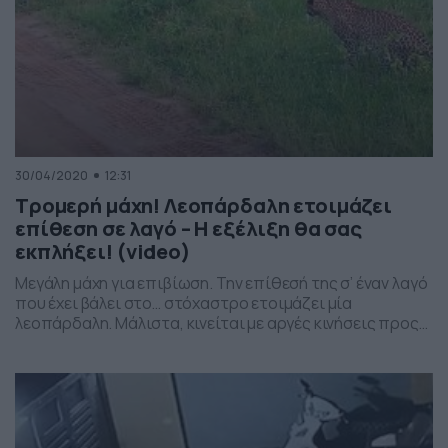
30/04/2020
12:31
Τρομερή μάχη! Λεοπάρδαλη ετοιμάζει
επίθεση σε λαγό – Η εξέλιξη θα σας
εκπλήξει! (video)
Μεγάλη μάχη για επιβίωση. Την επίθεσή της σ’ έναν λαγό
που έχει βάλει στο… στόχαστρο ετοιμάζει μία
λεοπάρδαλη. Μάλιστα, κινείται με αργές κινήσεις προς
το μέρος του μικρού ζώου που δείχνει να μην έχει…
καταλάβει αυτό που ερχόταν. Το περιστατικό έγινε το
προηγούμενο καλοκαίρι, στο εθνικό πάρκο Yala της Σρι
Λάνκα και η λεοπάρδαλη φαίνεται […]