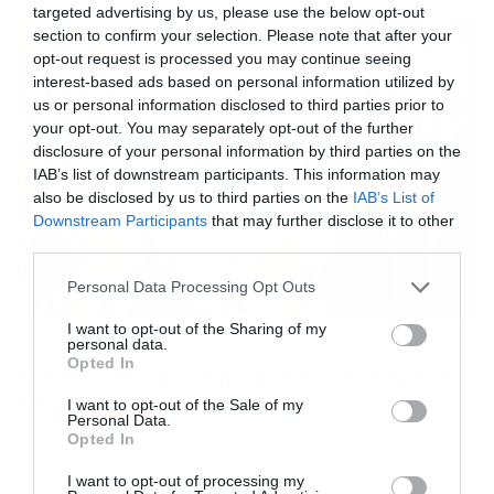
κρύβονται την στιγμή που η μητέρα τους απουσιάζει για
targeted advertising by us, please use the below opt-out
κυνήγι, σύμφωνα με ομάδα της WWF Μογγολίας. Ο λόγος
section to confirm your selection. Please note that after your
που οι λεοπαρδάλεις κρύβονται […]
opt-out request is processed you may continue seeing
interest-based ads based on personal information utilized by
us or personal information disclosed to third parties prior to
your opt-out. You may separately opt-out of the further
disclosure of your personal information by third parties on the
IAB’s list of downstream participants. This information may
also be disclosed by us to third parties on the
IAB’s List of
Downstream Participants
that may further disclose it to other
third parties.
Please note that this website/app uses one or more Google
Personal Data Processing Opt Outs
services and may gather and store information including but
not limited to your visit or usage behaviour. You may click to
I want to opt-out of the Sharing of my
19/02/2020
12:04
personal data.
grant or deny consent to Google and its third-party tags to
Opted In
Βλέπεις στη φωτογραφία τη λεοπάρδαλη
use your data for below specified purposes in below Google
που σε… κοιτάζει; (photos)
consent section.
I want to opt-out of the Sale of my
Personal Data.
Μια μικρή λεοπάρδαλη έχει ξαπλώσει και… κοιτάζει τη
Opted In
φωτογράφο Σάρα Desai και η φωτογραφία της έγινε
viral, καθώς ελάχιστοι μπορούν να τη διακρίνουν με την
I want to opt-out of processing my