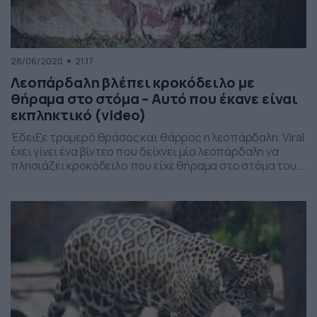
28/06/2020
21:17
Λεοπάρδαλη βλέπει κροκόδειλο με
θήραμα στο στόμα – Αυτό που έκανε είναι
εκπληκτικό (video)
Έδειξε τρομερό θράσος και θάρρος η λεοπάρδαλη. Viral
έχει γίνει ένα βίντεο που δείχνει μία λεοπάρδαλη να
πλησιάζει κροκόδειλο που είχε θήραμα στο στόμα του.
Μάλιστα, πλησίασε σε απόσταση… αναπνοής
δείχνοντας τρομερό θράσος. Όπως μπορείτε να δείτε
και στο βίντεο, η λεοπάρδαλη αντιλήφθηκε πως ο
κροκόδειλος είχε ένα θήραμα στο στόμα του και
πλησίασε για […]