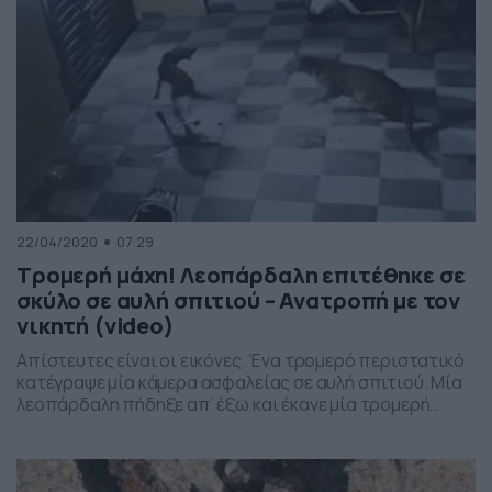
22/04/2020
07:29
Τρομερή μάχη! Λεοπάρδαλη επιτέθηκε σε
σκύλο σε αυλή σπιτιού – Ανατροπή με τον
νικητή (video)
Απίστευτες είναι οι εικόνες. Ένα τρομερό περιστατικό
κατέγραψε μία κάμερα ασφαλείας σε αυλή σπιτιού. Μία
λεοπάρδαλη πήδηξε απ’ έξω και έκανε μία τρομερή
επίθεση στον σκύλο που ήταν από μέσα και… φύλαγε την
περιοχή. Έπειτα από μερικές γρήγορες επιθέσεις και
την έντονη… φωνή του σκυλιού, η λεοπάρδαλη
αποφάσισε να αποχωρήσει από την μάχη, με το […]