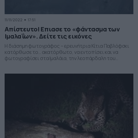
11/11/2022
17:51
Απίστευτο! Επιασε το «φάντασμα των
Ιμαλαΐων». Δείτε τις εικόνες
Η διάσημη φωτογράφος – ερευνήτρια Κίτια Παβλόφσκι
κατόρθωσε το… ακατόρθωτο, να εντοπίσει και να
φωτογραφίσει στα Ιμαλάια, την λεοπάρδαλη του
χιονιού. Η ίδια περιγράφει την περιπέτεια για την
αναζήτηση και τον εντοπισμό της λεοπάρδαλης του
χιονιού στις κορυφές του Εβερεστ ως εξής: «Έκανα με
ένα σακίδιο στην πλάτη 103 μίλια με τα πόδια για να […]