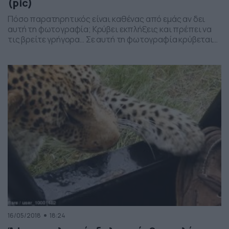
(pic)
Πόσο παρατηρητικός είναι καθένας από εμάς αν δει
αυτή τη φωτογραφία; Κρύβει εκπλήξεις και πρέπει να
τις βρείτε γρήγορα… Σε αυτή τη φωτογραφία κρύβεται
μια λεοπάρδαλη, η οποία είναι δύκολο να τη δει κανείς
με γυμνά μάτια, καθώς είναι ένα με το φόντο της εικόνας
και δεν ξεχωρίζεται εύκολα. PHOTO GALLERY 1/1
16/05/2018
18:24