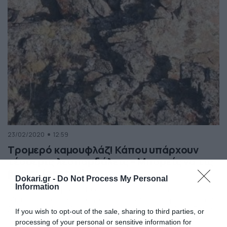
23/02/2020
12:59
Τρομερό καμουφλάζ! Κάπου υπάρχουν
τέσσερις λεοπαρδάλεις – Μπορείς να τις
βρεις; (photos)
Dokari.gr -
Do Not Process My Personal
Information
Είναι από τις φορές που το τοπίο… κρύβει κινδύνους.
Μία τρομερή ευκαιρία για να… χαθούν στα βράχια έδωσε
βουνό της Μογγολίας σε τέσσερις λεοπαρδάλεις. Για την
If you wish to opt-out of the sale, sharing to third parties, or
ακρίβεια πρόκειται για τέσσερα μικρά, τα οποία
processing of your personal or sensitive information for