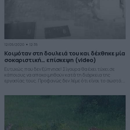
12/05/2020
12:35
Κοιμόταν στη δουλειά του και δέχθηκε μία
σοκαριστική… επίσκεψη (video)
Ευτυχώς που δεν ξύπνησε! Σίγουρα θα έχει τύχει σε
κάποιους να αποκοιμηθούν κατά τη διάρκεια της
εργασίας τους. Προφανώς δεν λέμε ότι είναι το σωστό,
αλλά θα έχει συμβεί. Στο βίντεο θα δείτε έναν άνδρα ο
οποίος κοιμόταν στο βενζινάδικο που εργαζόταν. Οι
κάμερες ασφαλείας κατέγραψαν μία σοκαριστική…
επίσκεψη κατά τη διάρκεια που εκείνος ξεκουραζόταν.
[…]