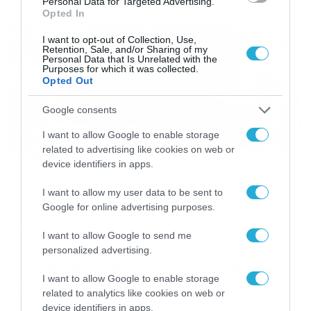
Personal Data for Targeted Advertising.
πρώτη ματιά. Δείτε την πρώτη φωτογραφία στην
Opted In
γκάλερι και αναζητήστε τη λεοπάρδαλη που σας…
κοιτάζει. Στη δεύτερη φωτογραφία σας δίνουμε την
I want to opt-out of Collection, Use,
απάντηση. Ακολουθήστε το Dokari και στο κανάλι μας
Retention, Sale, and/or Sharing of my
στο […]
Personal Data that Is Unrelated with the
Purposes for which it was collected.
Opted Out
Google consents
I want to allow Google to enable storage
related to advertising like cookies on web or
device identifiers in apps.
I want to allow my user data to be sent to
Google for online advertising purposes.
01/01/2020
17:40
I want to allow Google to send me
Σκληρή μάχη! Πύθωνας έχει αρπάξει
personalized advertising.
λεοπάρδαλη – Την συνέχεια δεν θα την
I want to allow Google to enable storage
περιμένετε (video)
related to analytics like cookies on web or
Έντονη μάχη στην άγρια φύση. Μπροστά σ’ ένα
device identifiers in apps.