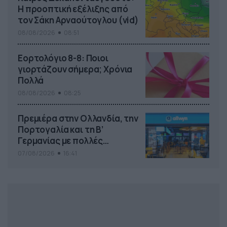
Η προοπτική εξέλιξης από
τον Σάκη Αρναούτογλου (vid)
08/08/2026
08:51
Εορτολόγιο 8-8: Ποιοι
γιορτάζουν σήμερα; Χρόνια
Πολλά
08/08/2026
08:25
Πρεμιέρα στην Ολλανδία, την
Πορτογαλία και τη Β’
Γερμανίας με πολλές
στοιχηματικές επιλογές από
07/08/2026
16:41
το ΠΑΜΕ ΣΤΟΙΧΗΜΑ