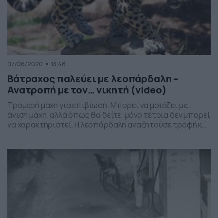
07/06/2020
13:48
Βάτραχος παλεύει με λεοπάρδαλη –
Ανατροπή με τον… νικητή (video)
Τρομερή μάχη για επιβίωση. Μπορεί να μοιάζει με…
άνιση μάχη, αλλά όπως θα δείτε, μόνο τέτοια δεν μπορεί
να χαρακτηριστεί. Η λεοπάρδαλη αναζητούσε τροφή και
κοντά σε ποταμό… συνάντησε έναν βάτραχο. Έτσι,
αποφάσισε να στραφεί… εναντίον του. Κλείστε τη
διαμονή σας για τις καλοκαιρινές σας διακοπές με τα
πιο οικονομικά πακέτα. Ωστόσο, η απόφασή της […]