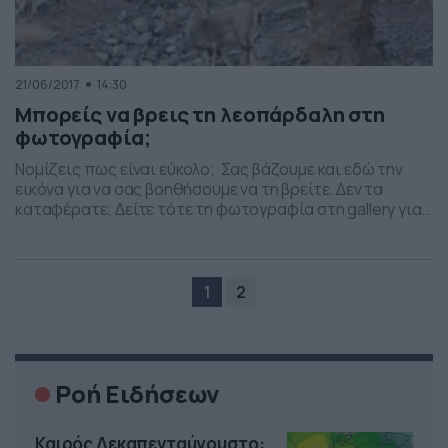
21/06/2017
14:30
Μπορείς να βρεις τη λεοπάρδαλη στη
φωτογραφία;
Νομίζεις πως είναι εύκολο; Σας βάζουμε και εδώ την
εικόνα για να σας βοηθήσουμε να τη βρείτε. Δεν τα
καταφέρατε; Δείτε τότε τη φωτογραφία στη gallery για
να δείτε που… κρύβεται η λεοπάρδαλη PHOTO GALLERY
1/1
1
2
Ροή Ειδήσεων
Καιρός Δεκαπενταύγουστο: