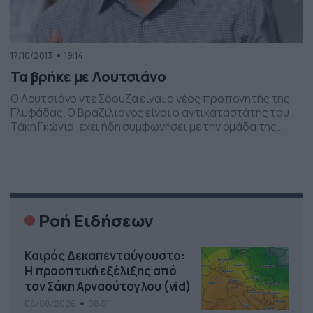
17/10/2013
19:14
Τα βρήκε με Λουτσιάνο
Ο Λουτσιάνο ντε Σόουζα είναι ο νέος προπονητής της
Γλυφάδας. Ο Βραζιλιάνος είναι ο αντικαταστάτης του
Τάκη Γκώνια, έχει ήδη συμφωνήσει με την ομάδα της
Γλυφάδας και σύμφωνα με πληροφορίες του
footballleaguenews.gr την Παρασκευή 18/10 θα κάνει την
πρώτη του προπόνηση. Είναι άρα πολύ πιθανό στον
αγώνα με τον Φωστήρα ο Λουτσιάνο να κάτσει στον […]
Ροή Ειδήσεων
Καιρός Δεκαπενταύγουστο:
Η προοπτική εξέλιξης από
τον Σάκη Αρναούτογλου (vid)
08/08/2026
08:51