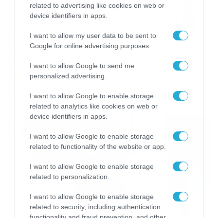
related to advertising like cookies on web or
device identifiers in apps.
I want to allow my user data to be sent to
17/12/2013
17:54
Google for online advertising purposes.
Ανέλαβε τη Νίκη Βόλου ο Λουτσιάνο
I want to allow Google to send me
Νέος προπονητής της Νίκης Βόλου είναι ο Λουτσιάνο
personalized advertising.
ντε Σόουζα, όπως έκανε γνωστό η βολιώτικη ΠΑΕ.
Τρίτος σταθμός τη φετινή σεζόν για το Βραζιλιάνο,
I want to allow Google to enable storage
μετά το Αιγάλεω και τη Γλυφάδα. Αναλυτικά η
related to analytics like cookies on web or
ανακοίνωση: «Η ΠΑΕ Νίκη Βόλου ανακοινώνει την έναρξη
device identifiers in apps.
της συνεργασίας της με τον προπονητή Luciano De
Souza. Η επίσημη παρουσίαση του Luciano De […]
I want to allow Google to enable storage
related to functionality of the website or app.
I want to allow Google to enable storage
related to personalization.
I want to allow Google to enable storage
related to security, including authentication
functionality and fraud prevention, and other