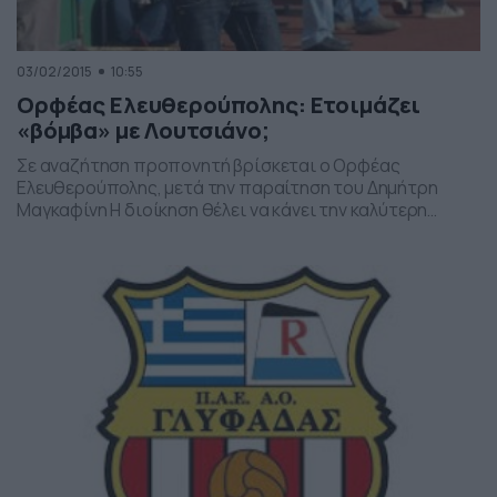
03/02/2015
10:55
Ορφέας Ελευθερούπολης: Ετοιμάζει
«βόμβα» με Λουτσιάνο;
Σε αναζήτηση προπονητή βρίσκεται ο Ορφέας
Ελευθερούπολης, μετά την παραίτηση του Δημήτρη
Μαγκαφίνη Η διοίκηση θέλει να κάνει την καλύτερη
δυνατή επιλογή, προκειμένου ν βρει τον «διάδοχο» που
θα… αναστήσει την ομάδα και θα την κρατήσει στην
κατηγορία. Ένα όνομα που, σύμφωνα με πληροφορίες,
προτάθηκε είναι ο Λουτσιάνο Ντε Σόουζα! Ο 41χρονος
Βραζιλιάνο που λογίζεται […]