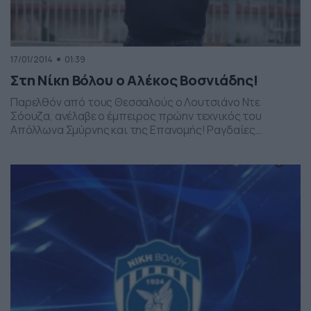
17/01/2014
01:39
Στη Νίκη Βόλου ο Αλέκος Βοσνιάδης!
Παρελθόν από τους Θεσσαλούς ο Λουτσιάνο Ντε
Σόουζα, ανέλαβε ο έμπειρος πρώην τεχνικός του
Απόλλωνα Σμύρνης και της Επανομής! Ραγδαίες
εξελίξεις δρομολογήθηκαν την Πέμπτη στη Νίκη Βόλου.
Ο Λουτσιάνο Ντε Σόουζα αποχώρησε από τον πάγκο
των Θεσσαλών, παρά τη νίκη χωρίς αντίκρισμα με τον
Απόλλωνα Σμύρνης στο Κύπελλο (1-0), που
οριστικοποίησε τον αποκλεισμό από το […]