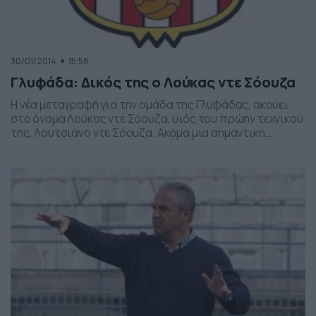
30/01/2014
15:58
Γλυφάδα: Δικός της ο Λούκας ντε Σόουζα
Η νέα μεταγραφή για την ομάδα της Γλυφάδας, ακούει
στο όνομα Λούκας ντε Σόουζα, υιός του πρώην τεχνικού
της, Λουτσιάνο ντε Σόουζα. Ακόμα μια σημαντική
προσθήκη για την ομάδα των νοτίων προαστίων,
ενισχύοντας ακόμα περισσότερο το ροστερ της. Οι δυο
πλευρές ήρθαν σε συμφωνία και ο 18χρονος μέσος θα
αγωνίζεται με τη φανέλα των «κοκκινόμαυρων», […]