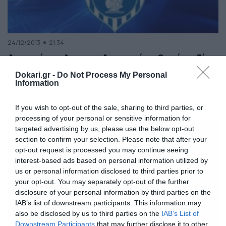
24/12/2013
21:34
Δημακόπουλος και Λουτσιάνο ξανά μαζί
Βοηθός του Λουτσιάνο ντε Σόουζα στη Νίκη Βόλου θα
Dokari.gr -
Do Not Process My Personal
είναι ο Δημήτρης Δημακόπουλος. Οι δύο άντρες είχαν
Information
συνεργαστεί στη Γλυφάδα και τώρα βρίσκονται και πάλι
μαζί αυτή τη φορά για στην ομάδα του Βόλου, μιας και ο
If you wish to opt-out of the sale, sharing to third parties, or
Δημακόπουλος υπέγραψε συμβόλαιο με αυτήν.
processing of your personal or sensitive information for
targeted advertising by us, please use the below opt-out
section to confirm your selection. Please note that after your
opt-out request is processed you may continue seeing
interest-based ads based on personal information utilized by
us or personal information disclosed to third parties prior to
your opt-out. You may separately opt-out of the further
disclosure of your personal information by third parties on the
IAB’s list of downstream participants. This information may
also be disclosed by us to third parties on the
IAB’s List of
Downstream Participants
that may further disclose it to other