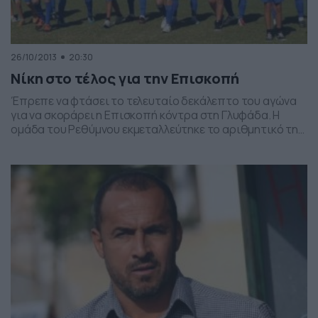
26/10/2013
20:30
Νίκη στο τέλος για την Επισκοπή
Έπρεπε να φτάσει το τελευταίο δεκάλεπτο του αγώνα
για να σκοράρει η Επισκοπή κόντρα στη Γλυφάδα. Η
ομάδα του Ρεθύμνου εκμεταλλεύτηκε το αριθμητικό της
πλεονέκτημα μετά την αποβολή του Σμυρλή στο 61′ και
έφτασε στη νίκη. Το σκορ για τους Κρητικούς άνοιξε ο
Μαρτσάκης στο 81′ και το τελικό 0-2 έγραψε
Σουμπασάκης στο 87′. Η […]