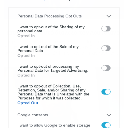
third parties.
Please note that this website/app uses one or more Google
Personal Data Processing Opt Outs
services and may gather and store information including but
18/12/2013
18:26
not limited to your visit or usage behaviour. You may click to
I want to opt-out of the Sharing of my
personal data.
Πάτσης: «Γι’ αυτό διάλεξα τον Λουτσιάνο»
grant or deny consent to Google and its third-party tags to
Opted In
use your data for below specified purposes in below Google
Ο πρόεδρος της Νίκης Βόλου Ανδρέας Πάτσης και ο νέος
consent section.
προπονητής της ομάδας Λουτσιάνο ντε Σόουζα,
I want to opt-out of the Sale of my
Personal Data.
μίλησαν στην συνέντευξη Τύπου για την παρουσίαση
Opted In
του δεύτερου. Ο κ.Πάτσης δήλωσε πως πιστεύει ότι ο
Λουτσιάνο μπορεί να φέρει την ηρεμία στην ομάδα και
I want to opt-out of processing my
να πετύχει τους δικούς του στόχους, αλλά και των
Personal Data for Targeted Advertising.
Βολιωτών. Ο Βραζιλιάνος είπε πως […]
Opted In
I want to opt-out of Collection, Use,
Retention, Sale, and/or Sharing of my
Personal Data that Is Unrelated with the
Purposes for which it was collected.
Opted Out
Google consents
I want to allow Google to enable storage