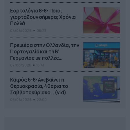
Εορτολόγιο 8-8: Ποιοι
γιορτάζουν σήμερα; Χρόνια
Πολλά
08/08/2026
08:25
Πρεμιέρα στην Ολλανδία, την
Πορτογαλία και τη Β’
Γερμανίας με πολλές
στοιχηματικές επιλογές από
07/08/2026
16:41
το ΠΑΜΕ ΣΤΟΙΧΗΜΑ
Καιρός 6-8: Ανεβαίνει η
θερμοκρασία, 40άρια το
Σαββατοκύριακο… (vid)
06/08/2026
22:00