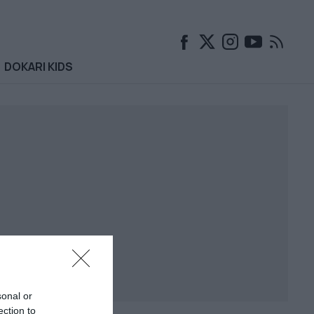
DOKARI KIDS
sonal or
ection to