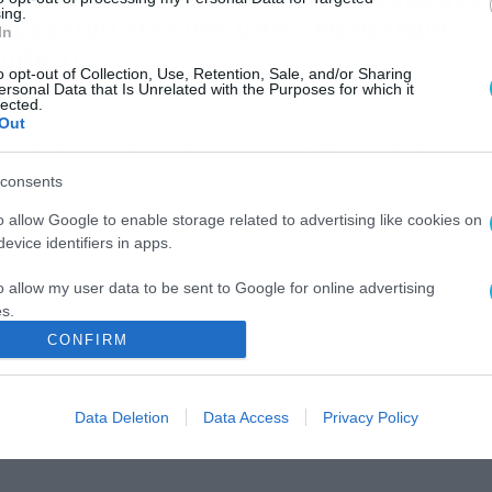
ing.
αι εκείνο τελούσε υπό… κατάληψη
In
video)
o opt-out of Collection, Use, Retention, Sale, and/or Sharing
ersonal Data that Is Unrelated with the Purposes for which it
κ έπαθε μια οικογένεια που έλειψε ένα Σαββατοκύριακο από
lected.
 σπίτι της. Δεν πίστευε στα μάτια της μια οικογένεια, που
Out
έστρεψε στο σπίτι της μετά από ένα Σαββατοκύριακο
ακοπών. Το σπίτι είχε αποκτήσει νέους… ενοίκους. Οι
consents
ιοκτήτες έπαθαν σοκ όταν επέστρεψαν, είδαν το σπίτι τους 
ναι γεμάτο… μαϊμούδες. Δεκάδες μακάκες σκαρφάλωναν στο
o allow Google to enable storage related to advertising like cookies on
ώροφο κτίσμα […]
evice identifiers in apps.
o allow my user data to be sent to Google for online advertising
s.
CONFIRM
to allow Google to send me personalized advertising.
o allow Google to enable storage related to analytics like cookies on
Data Deletion
Data Access
Privacy Policy
evice identifiers in apps.
o allow Google to enable storage related to functionality of the website