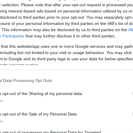
r selection. Please note that after your opt-out request is processed y
eing interest-based ads based on personal information utilized by us or
disclosed to third parties prior to your opt-out. You may separately opt-
losure of your personal information by third parties on the IAB’s list of
. This information may also be disclosed by us to third parties on the
IA
Participants
that may further disclose it to other third parties.
/12/2020
08:30
 that this website/app uses one or more Google services and may gath
ρελοί… μακάκες κάνουν βουτιές από
including but not limited to your visit or usage behaviour. You may click 
 to Google and its third-party tags to use your data for below specifi
έντρα σε ποτάμι (video)
ogle consent section.
ίθανο θέαμα προσέφεραν σε έναν καγιάκερ οι μακάκες… δύτ
υ βουτάνε σε ποτάμι από ύψος 30 μέτρων στο πάρκο της
l Data Processing Opt Outs
όριντα. Το βίντεο κάνει το γύρο του κόσμου και συγκεντρώνε
λιάδες Likes και Share στο Facebook. Οι μακάκες ανεβαίνουν 
o opt-out of the Sharing of my personal data.
ράστια δέντρα και βουτάνε στο νερό από μεγάλα ύψη για να
In
ράσουν στην απέναντι όχθη […]
o opt-out of the Sale of my Personal Data.
In
/09/2020
15:26
πέστρεψαν σπίτι τους από διακοπές
to opt-out of processing my Personal Data for Targeted