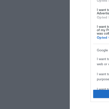
Opted 
I want 
Advertis
Opted 
I want t
of my P
was col
Opted 
Google 
I want t
web or d
I want t
purpose
I want 
I want t
web or d