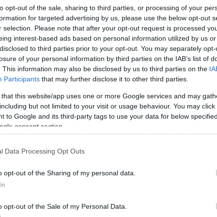
to opt-out of the sale, sharing to third parties, or processing of your per
formation for targeted advertising by us, please use the below opt-out s
r selection. Please note that after your opt-out request is processed y
eing interest-based ads based on personal information utilized by us or
disclosed to third parties prior to your opt-out. You may separately opt-
losure of your personal information by third parties on the IAB’s list of
. This information may also be disclosed by us to third parties on the
IA
/11/2013
19:03
Participants
that may further disclose it to other third parties.
άντζιος: Ίδιος στόχος στον
 that this website/app uses one or more Google services and may gath
ιλκισιακό
including but not limited to your visit or usage behaviour. You may click 
 to Google and its third-party tags to use your data for below specifi
ν αλλάζουν οι πρωταγωνιστικές βλέψεις των κυανέρυθρων
ogle consent section.
μφωνα με τον ταλαντούχο στόπερ Για την κυριακάτικη
σκολη έξοδο, στο Κοκκινόχωμα με το πρωτοπόρο Βυζάντιο κ
 συνέχεια του Κιλκισιακού μίλησε στο dokari.gr ο Γιώργος
l Data Processing Opt Outs
ντζιος, ο 21χρονος στόπερ των κυανέρυθρων, που πέτυχε τ
ολ στην ισοπαλία με το Σιδηρόκαστρο, ενώ ακόμα έχει παίξε
o opt-out of the Sharing of my personal data.
 Αγροτικό Αστέρα, […]
In
o opt-out of the Sale of my Personal Data.