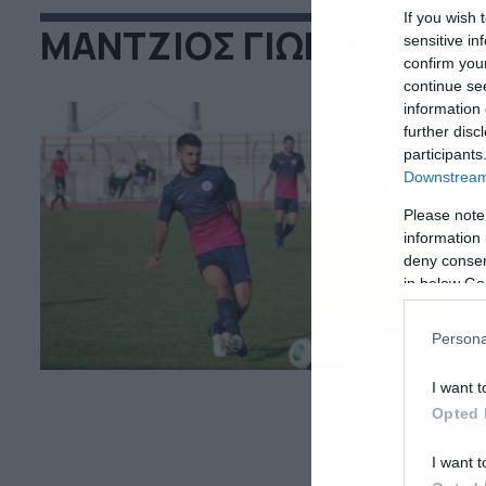
If you wish 
ΜΑΝΤΖΙΟΣ ΓΙΩΡΓΟΣ
sensitive in
confirm you
continue se
information 
further disc
participants
20
Downstream 
Μ
Please note
Κ
information 
deny consent
Δε
in below Go
σύ
δύ
τη
Persona
Μά
γκ
I want t
σε
Opted 
I want t