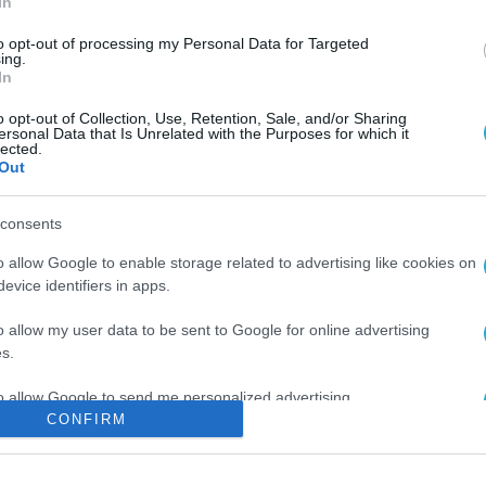
In
to opt-out of processing my Personal Data for Targeted
ing.
In
o opt-out of Collection, Use, Retention, Sale, and/or Sharing
ersonal Data that Is Unrelated with the Purposes for which it
lected.
Out
consents
o allow Google to enable storage related to advertising like cookies on
evice identifiers in apps.
o allow my user data to be sent to Google for online advertising
s.
to allow Google to send me personalized advertising.
CONFIRM
o allow Google to enable storage related to analytics like cookies on
evice identifiers in apps.