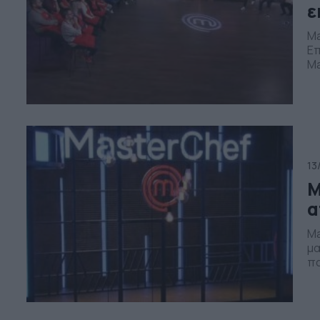
ε
Ma
Επ
Ma
δο
πο
πα
[…
13
M
α
Ma
μα
πα
να
μι
όλ
ορ