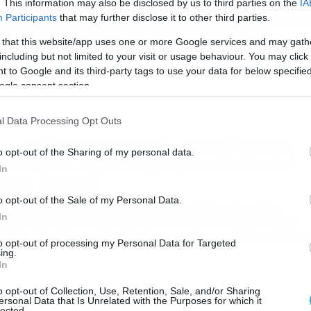
. This information may also be disclosed by us to third parties on the
IA
sterChef Spoiler 19/3: Ποιοι είναι οι τρεις υποψήφιοι;
Participants
that may further disclose it to other third parties.
ατροπές και εκπλήξεις αναμένεται να δουν οι τηλεθεατές σ
εισόδιο της Παρασκευής (19/3) στο MasterChef. Στο
 that this website/app uses one or more Google services and may gath
ρωινό» του ΑΝΤ1, η Φαίη Σκορδά αποκάλυψε πως τη σημεριν
including but not limited to your visit or usage behaviour. You may click 
κιμασία θα χάσει η κόκκινη ομάδα και οι τρεις υποψήφιοι π
 to Google and its third-party tags to use your data for below specifi
 μαγειρέψουν για να διεκδικήσουν τη θέση τους στο ριάλιτι [
ogle consent section.
l Data Processing Opt Outs
/03/2021
15:12
ι… αξίες του Κοψιδά, η πολύχρωμη
o opt-out of the Sharing of my personal data.
ούπα και οι διενέξεις στο House of
In
ame (video)
o opt-out of the Sale of my Personal Data.
ς… πέντε πιο ξεχωριστές στιγμές των ελληνικών ριάλιτι
In
ρουσίασε ο Κωνσταντίνος Αρτσίτας στην εκπομπή «Πάμε
νάη!». Στη πέμπτη θέση βρίσκεται το House of Fame. Ο Jimm
to opt-out of processing my Personal Data for Targeted
on μεταμορφώθηκε σε σούπερ ήρωα και θέλει να εμφανιστεί
ing.
σι στη σκηνή. Η εικόνα μιλά από μόνη της. Στην τέταρτη θέση
In
ίσκεται το Survivor. Ο Τριαντάφυλλος ευχαρίστησε τους
μπαίκτες […]
o opt-out of Collection, Use, Retention, Sale, and/or Sharing
ersonal Data that Is Unrelated with the Purposes for which it
lected.