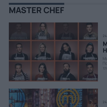
MASTER CHEF
24
M
Η
Ma
Πα
τη
κο
να
Αν
24