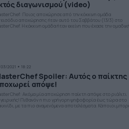
κτός διαγωνισμού (video)
sterChef: Ποιος αποχώρησε από την κόκκινη ομάδα
εισόδιο αποχώρησης ήταν αυτό του Σαββάτου (13/3) στο
sterChef. Η κόκκινη ομάδα ήταν εκείνη που έχασε την ομαδικ
κιμασία και έτσι οι παίκτες της κλήθηκαν να ψηφίσουν τρεις
υ θα βγουν στον τάκο. Εκείνοι που μπήκαν να διεκδικήσουν τ
ραμονή τους στο ριάλιτι μαγειρικής, ήταν ο Κωστής Αλεξάκη
]
/03/2021
18:22
asterChef Spoiler: Αυτός ο παίκτης
ποχωρεί απόψε!
sterChef: Ακόμα μία αποχώρηση παίκτη απόψε στο ριάλιτι
γειρικής! Πιθανόν η πιο γρήγορη ψηφοφορία έως τώρα στο
ιχνίδι, με τα πιο αναμενόμενα αποτελέσματα. Κάποιοι μπορ
 ενοχλήθηκαν με τις ψήφους που συγκέντρωσαν αλλά δε θα
λήσουν ούτε αυτή τη φορά. Ο χρόνος όμως έχει αποδείξει π
α, σε κάποια στιγμή του διαγωνισμού, ξεχειλίζουν σαν
μητικό […]