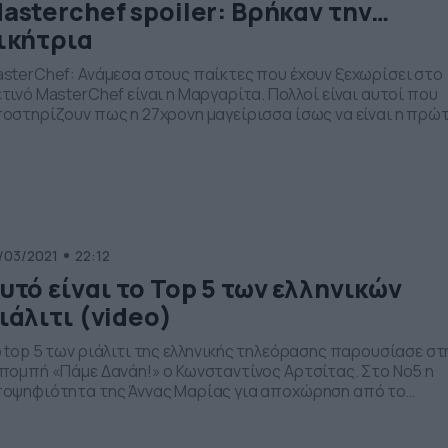
asterchef spoiler: Βρήκαν την…
ικήτρια
sterChef: Ανάμεσα στους παίκτες που έχουν ξεχωρίσει στο
τινό MasterChef είναι η Μαργαρίτα. Πολλοί είναι αυτοί που
οστηρίζουν πως η 27χρονη μαγείρισσα ίσως να είναι η πρώ
ληνίδα MasterChef. Η νεαρή μαγείρισσα από την Μυτιλήνη
ναι γλυκύτατη, ταλαντούχα και δημιουργική, ενώ συχνά τα
άτα της ξεχωρίζουν ανάμεσα σε αυτά των συμπαικτών της.
ο επεισόδιο της […]
/03/2021
22:12
υτό είναι το Top 5 των ελληνικών
ιάλιτι (video)
 top 5 των ριάλιτι της ελληνικής τηλεόρασης παρουσίασε στ
πομπή «Πάμε Δανάη!» ο Κωνσταντίνος Αρτσίτας. Στο Νο5 η
οψηφιότητα της Άννας Μαρίας για αποχώρηση από το
rvivor και όσα έγιναν στο συμβούλιο του νησιού, με
ωταγωνιστές την ίδια και τους Αλέξη Παππά και Νίκο