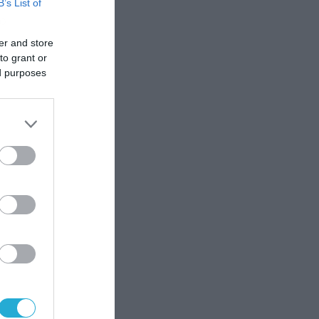
B’s List of
το
er and store
ό
to grant or
ου
ed purposes
…]
y