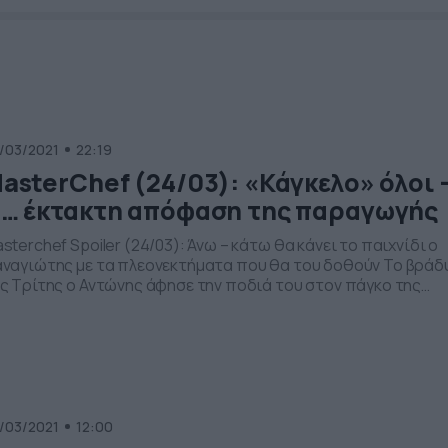
/03/2021
22:19
asterChef (24/03): «Κάγκελο» όλοι 
… έκτακτη απόφαση της παραγωγής
sterchef Spoiler (24/03): Άνω – κάτω θα κάνει το παιχνίδι ο
ναγιώτης με τα πλεονεκτήματα που θα του δοθούν Το βράδ
ς Τρίτης ο Αντώνης άφησε την ποδιά του στον πάγκο της
υζίνας του MasterChef και αποχώρησε, καθώς δεν κατάφερ
 αντιγράψει πιστά το γλυκό στη δοκιμασία αποχώρησης.
ούς και Αντώνης είχαν τις χαμηλότερες βαθμολογίες […]
/03/2021
12:00