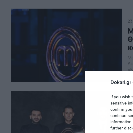
Μπ
[…
23
M
θ
κ
Ma
Δε
«M
Μα
πα
Dokari.gr 
απ
αν
If you wish 
sensitive in
19
confirm you
M
continue se
information 
π
further disc