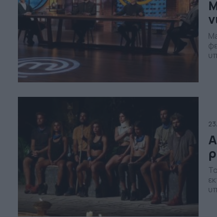
M
ν
Ma
φε
υπ
Ελ
εί
πι
Στ
23
Α
ρ
Το
εκ
υπ
Su
πρ