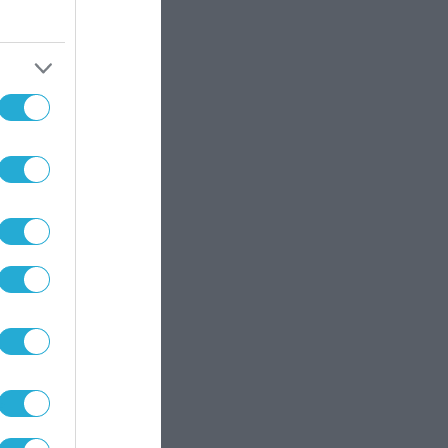
αι
Οι
ε