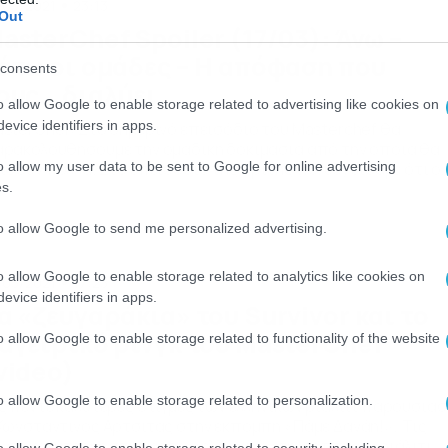
/03/2021
23:13
Out
asterChef Spoiler (17/03): Άνω –
άτω οι ομάδες – Η απόφαση που
consents
ους… διαλύει
o allow Google to enable storage related to advertising like cookies on
evice identifiers in apps.
sterChef: Στο σημερινό επεισόδιο του Masterchef θα
ρακολουθήσουμε την ομαδική δοκιμασία από την οποία θα
o allow my user data to be sent to Google for online advertising
ιθούν πολλά. Στο επεισόδιο της Τρίτης (16/03) είδαμε ότι ο
ιοβάνι ήταν αυτός που κέρδισε το τεστ δημιουργικότητας κ
s.
τόματα πήρε τα πλεονεκτήματα για την ομαδική δοκιμασία. 
εις πιο αδύναμες προσπάθειες ήταν αυτές του Ιωάννη, της
to allow Google to send me personalized advertising.
ρίας και του […]
o allow Google to enable storage related to analytics like cookies on
/03/2021
17:23
evice identifiers in apps.
α «ζευγαράκια» του Survivor και το
αγειρικό ρινγκ του MasterChef
o allow Google to enable storage related to functionality of the website
video)
o allow Google to enable storage related to personalization.
ς πέντε καλύτερες στιγμές των ελληνικών ριάλιτι παρουσίασ
Κωνσταντίνος Αρτσίτας στην εκπομπή «Πάμε Δανάη!». Τις
ντε καλύτερες στιγμές των ελληνικών τηλεοπτικών ριάλιτι
o allow Google to enable storage related to security, including