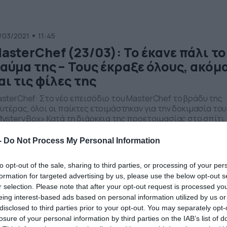
άρτζη. Στο Νο4 βρίσκεται το Master Chef, όπου οι παίκτες
]
/03/2021
11:45
asterChef (23/03): Το έκανε πάλι το
αύμα της – Τους έκραξε όλους, ακόμ
αι τις φίλες της
sterChef: Στο νέο επεισόδιο του MasterChef το βράδυ της
υτέρας, όλοι οι παίκτες ετοιμάστηκαν για την δοκιμασία του
ystery Box» Κατά τη διάρκεια της προετοιμασίας στο σπίτι,
ρίνα Ντεμολλάι δεν δίστασε να σχολιάσει το γεγονός ότι
ρέμεινε στο ριάλιτι μαγειρικής στην τελευταία δοκιμασία
-
Do Not Process My Personal Information
οχώρησης, που ήταν υποψήφια. Μάλιστα, η Μαρίνα
αφέρθηκε και στην αποχώρηση του Αλέξανδρου […]
to opt-out of the sale, sharing to third parties, or processing of your per
formation for targeted advertising by us, please use the below opt-out s
/03/2021
22:12
r selection. Please note that after your opt-out request is processed y
asterChef Spoiler 19/3: Αυτός ο
eing interest-based ads based on personal information utilized by us or
disclosed to third parties prior to your opt-out. You may separately opt-
αίκτης θα αποχωρήσει (video)
losure of your personal information by third parties on the IAB’s list of