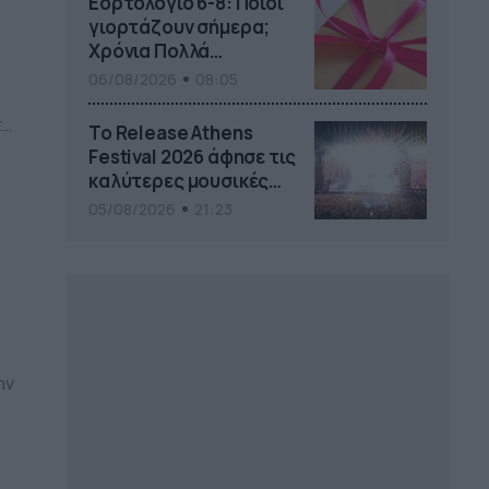
Εορτολόγιο 6-8: Ποιοι
γιορτάζουν σήμερα;
Χρόνια Πολλά…
06/08/2026
08:05
τη
Το Release Athens
Festival 2026 άφησε τις
καλύτερες μουσικές
αναμνήσεις
05/08/2026
21:23
ην