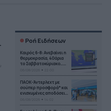
Ροή Ειδήσεων
–
Καιρός 6-8: Ανεβαίνει η
θερμοκρασία, 40άρια
το Σαββατοκύριακο…
υ
(vid)
06/08/2026
22:00
ε
ΠΑΟΚ-Άντερλεχτ με
σούπερ προσφορά* και
ενισχυμένες αποδόσεις
από
06/08/2026
14:02
το Pamestoixima.gr