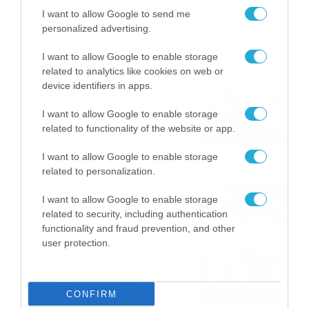
Καιρός Δεκαπενταύγουστο:
I want to allow Google to send me
Η προοπτική εξέλιξης από
personalized advertising.
τον Σάκη Αρναούτογλου (vid)
I want to allow Google to enable storage
08/08/2026
08:51
related to analytics like cookies on web or
device identifiers in apps.
Εορτολόγιο 8-8: Ποιοι
γιορτάζουν σήμερα; Χρόνια
I want to allow Google to enable storage
Πολλά
related to functionality of the website or app.
08/08/2026
08:25
I want to allow Google to enable storage
related to personalization.
Πρεμιέρα στην Ολλανδία, την
Πορτογαλία και τη Β’
I want to allow Google to enable storage
Γερμανίας με πολλές
related to security, including authentication
στοιχηματικές επιλογές από
07/08/2026
16:41
functionality and fraud prevention, and other
το ΠΑΜΕ ΣΤΟΙΧΗΜΑ
user protection.
Καιρός 6-8: Ανεβαίνει η
θερμοκρασία, 40άρια το
Σαββατοκύριακο… (vid)
CONFIRM
06/08/2026
22:00