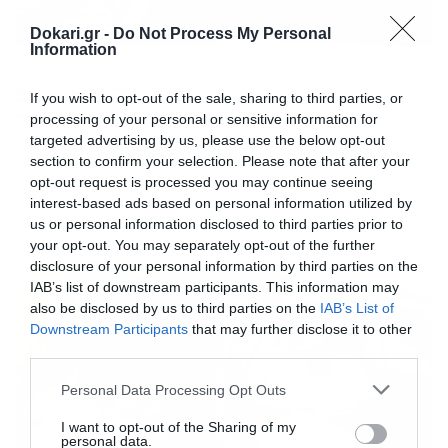
Dokari.gr -
Do Not Process My Personal
Information
29/02/2020
15:54
Εικόνες ΣΟΚ – Οδηγός σήκωσε στον αέρα
If you wish to opt-out of the sale, sharing to third parties, or
πεζούς πριν τρακάρει παρκαρισμένα
processing of your personal or sensitive information for
οχήματα (photos+video)
targeted advertising by us, please use the below opt-out
section to confirm your selection. Please note that after your
Τα πλάνα κόβουν την ανάσα. Σοκαριστικές είναι οι
opt-out request is processed you may continue seeing
εικόνες που έρχονται από το περιστατικό, όπου ένας
interest-based ads based on personal information utilized by
νεαρός οδηγός, κινήθηκε με μεγάλη ταχύτητα, χτύπησε
us or personal information disclosed to third parties prior to
δύο πεζούς, πετώντας τον έναν στον αέρα και στην
your opt-out. You may separately opt-out of the further
συνέχεια καρφώθηκε σε σταθμευμένα αυτοκίνητα,
disclosure of your personal information by third parties on the
προκαλώντας μεγάλες ζημιές. Το περιστατικό έγινε σε
IAB’s list of downstream participants. This information may
πόλη της Ρωσίας, με αρνητικό πρωταγωνιστή έναν
also be disclosed by us to third parties on the
IAB’s List of
18χρονο οδηγό. Ο νεαρός […]
Downstream Participants
that may further disclose it to other
third parties.
Please note that this website/app uses one or more Google
Personal Data Processing Opt Outs
services and may gather and store information including but
not limited to your visit or usage behaviour. You may click to
I want to opt-out of the Sharing of my
personal data.