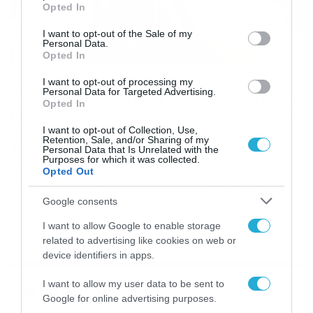
grant or deny consent to Google and its third-party tags to
Opted In
use your data for below specified purposes in below Google
consent section.
I want to opt-out of the Sale of my
Personal Data.
Opted In
11/04/2019
17:22
I want to opt-out of processing my
Personal Data for Targeted Advertising.
Απίθανο: Άντρας πήρε δίπλωμα οδήγησης
Opted In
μετά από 32 αποτυχημένες απόπειρες, 14
δασκάλους και 25 χρόνια μαθήματα!
I want to opt-out of Collection, Use,
Retention, Sale, and/or Sharing of my
(photos)
Personal Data that Is Unrelated with the
Purposes for which it was collected.
Ούτε αυτός δεν το πιστεύει ότι το πήρε… Ο Christian
Opted Out
Whiteley-Mason είχε αποπειραθεί 33 φορές κάνοντας
συνολικά 85 μαθήματα με 14 διαφορετικούς δασκάλους
Google consents
ώστε να καταφέρει να πάρει το πολυπόθητο δίπλωμα
οδήγησης… κάτι που κατάφερε τελικά μετά από 25
I want to allow Google to enable storage
χρόνια! «Δεν το πιστεύω πως κατάφερα τελικά να
related to advertising like cookies on web or
περάσω μετά από όλα αυτά τα χρόνια. Είμαι […]
device identifiers in apps.
I want to allow my user data to be sent to
Ροή Ειδήσεων
Google for online advertising purposes.