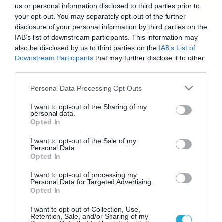
us or personal information disclosed to third parties prior to
your opt-out. You may separately opt-out of the further
disclosure of your personal information by third parties on the
23/06/2014
00:35
IAB’s list of downstream participants. This information may
Ακροπόταμος: «Σαφάρι» για τεχνικό
also be disclosed by us to third parties on the
IAB’s List of
Downstream Participants
that may further disclose it to other
Αιφνιδιαστικό διαζύγιο των κιτρινόμαυρων με τον
third parties.
προπονητή Ν. Καραμπετάκη μετά από μια τριετία.
Υποψήφιοι διάδοχοι οι Ιγνατιάδης, Στυλιανού και Ν.
Please note that this website/app uses one or more Google
Personal Data Processing Opt Outs
Αμανατίδης. Απρόοπτα επεφύλασσε η Κυριακή στον Άρη
services and may gather and store information including but
Ακροποτάμου. Εκεί που όλα έδειχναν… ανανέωση, οι
not limited to your visit or usage behaviour. You may click to
I want to opt-out of the Sharing of my
κιτρινόμαυροι οδηγήθηκαν σε συναινετικό διαζύγιο
personal data.
grant or deny consent to Google and its third-party tags to
μετά από μια τριετία με τον προπονητή των επιτυχιών,
Opted In
use your data for below specified purposes in below Google
Νίκο Καραμπετάκη (ΦΩΤΟ). Ο τελευταίος εξετάζει ήδη
consent section.
[…]
I want to opt-out of the Sale of my
Ροή Ειδήσεων
Personal Data.
Opted In
Καιρός: Νέα ενημέρωση Σάκη
I want to opt-out of processing my
Personal Data for Targeted Advertising.
Αρναούτογλου για τις
Opted In
θερμοκρασίες
09/08/2026
10:52
I want to opt-out of Collection, Use,
Retention, Sale, and/or Sharing of my