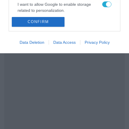
το ΠΑΜΕ ΣΤΟΙΧΗΜΑ
I want to allow Google to enable storage
related to personalization.
CONFIRM
I want to allow Google to enable storage
related to security, including authentication
functionality and fraud prevention, and other
user protection.
Data Deletion
Data Access
Privacy Policy