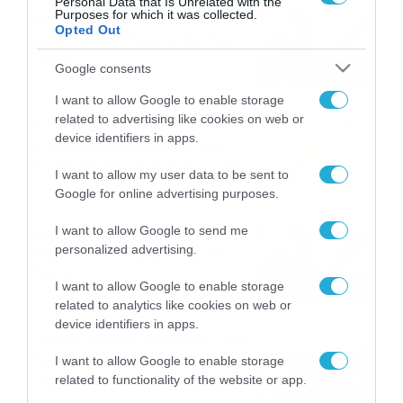
Personal Data that Is Unrelated with the
Purposes for which it was collected.
Εορτολόγιο 9-8: Ποιοι
Opted Out
γιορτάζουν σήμερα; Χρόνια
Πολλά
Google consents
09/08/2026
10:15
I want to allow Google to enable storage
related to advertising like cookies on web or
Καιρός Δεκαπενταύγουστο:
device identifiers in apps.
Η προοπτική εξέλιξης από
τον Σάκη Αρναούτογλου (vid)
I want to allow my user data to be sent to
08/08/2026
08:51
Google for online advertising purposes.
Εορτολόγιο 8-8: Ποιοι
I want to allow Google to send me
personalized advertising.
γιορτάζουν σήμερα; Χρόνια
Πολλά
I want to allow Google to enable storage
08/08/2026
08:25
related to analytics like cookies on web or
device identifiers in apps.
Πρεμιέρα στην Ολλανδία, την
Πορτογαλία και τη Β’
I want to allow Google to enable storage
Γερμανίας με πολλές
related to functionality of the website or app.
στοιχηματικές επιλογές από
07/08/2026
16:41