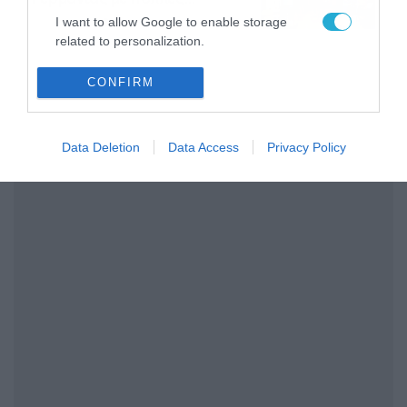
στοιχηματικές επιλογές από
07/08/2026
16:41
I want to allow Google to enable storage
το ΠΑΜΕ ΣΤΟΙΧΗΜΑ
related to personalization.
I want to allow Google to enable storage
CONFIRM
related to security, including authentication
functionality and fraud prevention, and other
user protection.
Data Deletion
Data Access
Privacy Policy