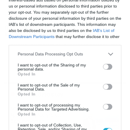
us or personal information disclosed to third parties prior to
your opt-out. You may separately opt-out of the further
disclosure of your personal information by third parties on the
22/10/2021
15:18
IAB’s list of downstream participants. This information may
Πλάνταξε στο κλάμα η Κατερίνα
also be disclosed by us to third parties on the
IAB’s List of
Καινούργιου – Δείτε τι συνέβη (video)
Downstream Participants
that may further disclose it to other
Η Κατερίνα Καινούργιου δεν μπόρεσε να συγκρατήσει τα
third parties.
δάκρυα της με όλα όσα άκουσε για την ζωή του Νίκου
Please note that this website/app uses one or more Google
Personal Data Processing Opt Outs
Μπάρκουλη. Καλεσμένη στην εκπομπή «Super Κατερίνα»
services and may gather and store information including but
βρέθηκε το πρωί της Παρασκευής η χήρα του Ανδρέα
not limited to your visit or usage behaviour. You may click to
I want to opt-out of the Sharing of my
Μπάρκουλη, Μαίρη, με τον γιο της Νίκο. Η Μαίρη
personal data.
grant or deny consent to Google and its third-party tags to
Μπάρκουλη έκανε μια συγκλονιστική εξομολόγηση για
Opted In
use your data for below specified purposes in below Google
τις δυσκολίες που βίωσαν στο παρελθόν με αποτέλεσμα
η […]
consent section.
I want to opt-out of the Sale of my
Personal Data.
Ροή Ειδήσεων
Opted In
I want to opt-out of processing my
Καιρός: Νέα ενημέρωση Σάκη
Personal Data for Targeted Advertising.
Αρναούτογλου για τις
Opted In
θερμοκρασίες
I want to opt-out of Collection, Use,
09/08/2026
10:52
Retention, Sale, and/or Sharing of my