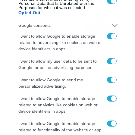
Personal Data that Is Unrelated with the
Purposes for which it was collected.
Εορτολόγιο 9-8: Ποιοι
Opted Out
γιορτάζουν σήμερα; Χρόνια
Google consents
Πολλά
09/08/2026
10:15
I want to allow Google to enable storage
related to advertising like cookies on web or
Καιρός Δεκαπενταύγουστο:
device identifiers in apps.
Η προοπτική εξέλιξης από
I want to allow my user data to be sent to
τον Σάκη Αρναούτογλου (vid)
Google for online advertising purposes.
08/08/2026
08:51
I want to allow Google to send me
Εορτολόγιο 8-8: Ποιοι
personalized advertising.
γιορτάζουν σήμερα; Χρόνια
Πολλά
I want to allow Google to enable storage
related to analytics like cookies on web or
08/08/2026
08:25
device identifiers in apps.
Πρεμιέρα στην Ολλανδία, την
I want to allow Google to enable storage
Πορτογαλία και τη Β’
related to functionality of the website or app.
Γερμανίας με πολλές