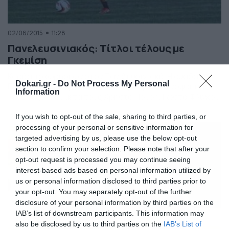
02/06/2015
11:28
Πανελευσινιακός: Τίτλοι τέλους με
Γκεμίση
Καρέ αποχωρήσεων στον Πανελευσινιακό. Η ομάδα της
Dokari.gr -
Do Not Process My Personal
Ελευσίνας έχει αρχίσει το ξεσκαρτάρισμα ενόψει της
Information
νέας σεζόν και μετά τους Χρήστο Πουρή, Κώστα Φλίγκο
που είδαν την πόρτα της εξόδου, παρελθόν αποτελεί
και ο Νίκος Γκεμίσης. Ο 25χρονος μέσος έλυσε χθες (1/6)
If you wish to opt-out of the sale, sharing to third parties, or
τη συνεργασία του με τον Πανελευσινιακό και πλέον
processing of your personal or sensitive information for
βρίσκεται σε αναζήτηση νέας ποδοσφαιρικής στέγης.
targeted advertising by us, please use the below opt-out
section to confirm your selection. Please note that after your
opt-out request is processed you may continue seeing
interest-based ads based on personal information utilized by
us or personal information disclosed to third parties prior to
your opt-out. You may separately opt-out of the further
disclosure of your personal information by third parties on the
IAB’s list of downstream participants. This information may
also be disclosed by us to third parties on the
IAB’s List of