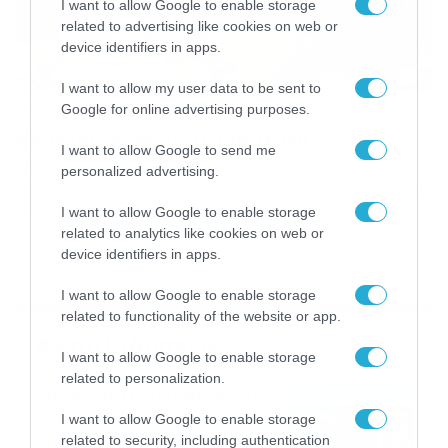
I want to allow Google to enable storage
related to advertising like cookies on web or
device identifiers in apps.
I want to allow my user data to be sent to
08/03/2014
18:37
Google for online advertising purposes.
Ηρακλής Ψαχνών: Η αποστολή
I want to allow Google to send me
Ο Ηρακλής Ψαχνών με την επιστροφή στο «σπίτι» του,
personalized advertising.
θέλει το τρίποντο κόντρα στον Αστέρα Μαγούλας για να
κλειδώσει την είσοδο στην πρώτη τετράδα (09/03
I want to allow Google to enable storage
15:00). Τα έργα στο φυσικό χλοοτάπητα του Δημοτικού
related to analytics like cookies on web or
Σταδίου Ψαχνών ολοκληρώθηκαν και έτσι η ομάδα της
device identifiers in apps.
Εύβοιας δεν θα αναγκαστεί να ταλαιπωρηθεί με τις
μετακινήσεις στη γύρω περιοχή. Ο Θωμάς […]
I want to allow Google to enable storage
related to functionality of the website or app.
Ροή Ειδήσεων
I want to allow Google to enable storage
related to personalization.
Πρεμιέρα στην Ολλανδία, την
Πορτογαλία και τη Β’
I want to allow Google to enable storage
Γερμανίας με πολλές
related to security, including authentication