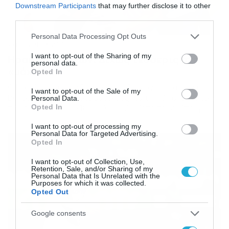
Downstream Participants
that may further disclose it to other
third parties.
Please note that this website/app uses one or more Google
Personal Data Processing Opt Outs
27/05/2014
23:35
services and may gather and store information including but
not limited to your visit or usage behaviour. You may click to
I want to opt-out of the Sharing of my
Ηρακλής Ψαχνών: Δίχως τέσσερις στη
personal data.
grant or deny consent to Google and its third-party tags to
«μάχη»
Opted In
use your data for below specified purposes in below Google
Ο Ηρακλής Ψαχνών θα παραταχθεί κόντρα στη Νίκη
consent section.
I want to opt-out of the Sale of my
Βόλου χωρίς τέσσερις βασικούς για την 13η αγωνιστική
Personal Data.
των play off (28/05 18:00 OTE TV). Μετά τους Μπουμάλ,
Opted In
Τσούτση σειρά πήραν οι Γκεμίσης, Τσιμότζι, αφού λόγω
I want to opt-out of processing my
ξαφνικών ενοχλήσεων δεν θα δώσουν το παρών στην
Personal Data for Targeted Advertising.
αναμέτρηση της Τετάρτης με τη Νίκη. Αν μη τι άλλο οι
Opted In
Ευβοιώτες επιβάλλεται […]
I want to opt-out of Collection, Use,
Retention, Sale, and/or Sharing of my
Personal Data that Is Unrelated with the
Purposes for which it was collected.
Opted Out
Google consents