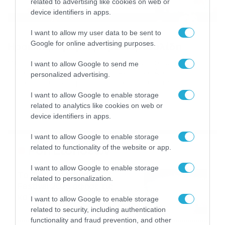
related to advertising like cookies on web or
device identifiers in apps.
12/01/2015
13:10
I want to allow my user data to be sent to
Google for online advertising purposes.
Ηρακλής: Πρόβλημα με Πορτουλίδη
Μία απρόσμενη απώλεια για τον «Γηραιό» μετά το
I want to allow Google to send me
τέλους του παιχνιδιού με τον Αγροτικό Αστέρα… Ο
personalized advertising.
νεαρός αμυντικός μετά το τέλος της χθεσινής
αναμέτρησης (12/1)με τον Αγροτικό Αστέρα υπέστη
I want to allow Google to enable storage
διάστρεμμα. Σύμφωνα με τις πρώτες εκτιμήσεις
related to analytics like cookies on web or
πρόκειται για ελαφρύ διάστρεμμα… Ο αγώνας με την ΑΕΛ
device identifiers in apps.
πλησιάζει και κατά τη διάρκεια της σημερινής ημέρας
θα διαπιστωθεί αν […]
I want to allow Google to enable storage
Ροή Ειδήσεων
related to functionality of the website or app.
I want to allow Google to enable storage
Το Release Athens
related to personalization.
Festival 2026 άφησε τις
καλύτερες μουσικές
I want to allow Google to enable storage
αναμνήσεις
related to security, including authentication
05/08/2026
21:23
functionality and fraud prevention, and other