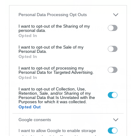
third parties.
Please note that this website/app uses one or more Google
Personal Data Processing Opt Outs
29/03/2015
17:28
services and may gather and store information including but
not limited to your visit or usage behaviour. You may click to
I want to opt-out of the Sharing of my
Ηρακλής: Αγωνία για Πορτουλίδη
personal data.
grant or deny consent to Google and its third-party tags to
Opted In
Ανησυχία επικρατεί στις τάξει του Ηρακλή, σχετικά με
use your data for below specified purposes in below Google
την κατάσταση της υγείας του Νίκου Πουρτουλίδη. Πιο
consent section.
I want to opt-out of the Sale of my
συγκεκριμένα, ο αρχηγός του «Γηραιού» υπέστη
Personal Data.
διάστρεμμα κατά τη διάρκεια της αναμέτρησης του
Opted In
Σαββάτου (28/3) κόντρα στον Αγροτικό Αστέρα και
άπαντες περιμένουν με αγωνία τα αποτελέσματα της
I want to opt-out of processing my
Personal Data for Targeted Advertising.
μαγνητικής για να δουν το ακριβές πρόβλημα. Μέσα στις
Opted In
επόμενες ώρες θα […]
I want to opt-out of Collection, Use,
Retention, Sale, and/or Sharing of my
Personal Data that Is Unrelated with the
Purposes for which it was collected.
Opted Out
Google consents
I want to allow Google to enable storage