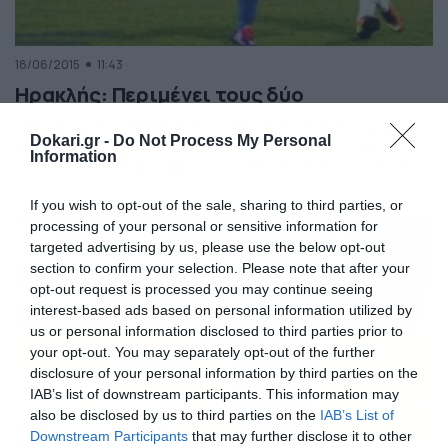
18/06/2015
11:43
Ηρακλής: Περιμένει τους δύο
Ο Ηρακλής προσπαθεί να κρατήσει τον βασικό κορμό
Dokari.gr -
Do Not Process My Personal
του ενόψει της επιστροφής του στη Σούπερ Λιγκ και
Information
αυτή την στιγμή περιμένει την απάντηση των Λευτέρη
Ιντζόγλου και Νίκου Πουρτουλίδη στην πρόταση
ανανέωσης που τους έχει γίνει. Οι διοικούντες του
If you wish to opt-out of the sale, sharing to third parties, or
«Γηραιού» έχουν καταθέσει πρόταση ανανέωσης στους
processing of your personal or sensitive information for
δύο και πλέον το μόνο που απομένει για να κλείσουν […]
targeted advertising by us, please use the below opt-out
section to confirm your selection. Please note that after your
opt-out request is processed you may continue seeing
interest-based ads based on personal information utilized by
us or personal information disclosed to third parties prior to
your opt-out. You may separately opt-out of the further
disclosure of your personal information by third parties on the
IAB’s list of downstream participants. This information may
also be disclosed by us to third parties on the
IAB’s List of
Downstream Participants
that may further disclose it to other