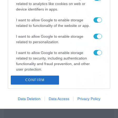
related to analytics like cookies on web or
device identifiers in apps.
Εορτολόγιο 8-8: Ποιοι
γιορτάζουν σήμερα; Χρόνια
I want to allow Google to enable storage
Πολλά
related to functionality of the website or app.
08/08/2026
08:25
I want to allow Google to enable storage
Πρεμιέρα στην Ολλανδία, την
related to personalization.
Πορτογαλία και τη Β’
I want to allow Google to enable storage
Γερμανίας με πολλές
related to security, including authentication
στοιχηματικές επιλογές από
07/08/2026
16:41
functionality and fraud prevention, and other
το ΠΑΜΕ ΣΤΟΙΧΗΜΑ
user protection.
Καιρός 6-8: Ανεβαίνει η
θερμοκρασία, 40άρια το
CONFIRM
Σαββατοκύριακο… (vid)
06/08/2026
22:00
Data Deletion
Data Access
Privacy Policy