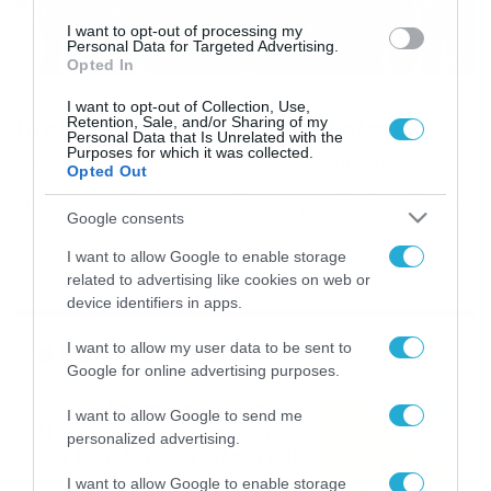
I want to opt-out of processing my
Personal Data for Targeted Advertising.
Opted In
26/10/2013
17:22
I want to opt-out of Collection, Use,
Περίπατος πριν τη Στόουκ (photos)
Retention, Sale, and/or Sharing of my
Personal Data that Is Unrelated with the
Purposes for which it was collected.
Μία βόλτα για να χαλαρώσουν πήγαν οι παίκτες με το
Opted Out
τεχνικό επιτελείο της Μάντσεστερ Γιουνάιτεντ. Η
Μάντσεστερ Γ. αντιμετωπίζει σήμερα (26/10) τη Στόουκ
Google consents
Σίτι και οι παίκτες με το τεχνικό επιτελείο πήγαν για
έναν περίπατο και έδειχναν πολύ ευδιάθετοι. Δείτε τις
I want to allow Google to enable storage
φωτογραφίες που ακολουθούν: PHOTO GALLERY 1/6 ‹›
related to advertising like cookies on web or
device identifiers in apps.
Ροή Ειδήσεων
I want to allow my user data to be sent to
Google for online advertising purposes.
Καιρός Δεκαπενταύγουστο:
I want to allow Google to send me
Η προοπτική εξέλιξης από
personalized advertising.
τον Σάκη Αρναούτογλου (vid)
08/08/2026
08:51
I want to allow Google to enable storage