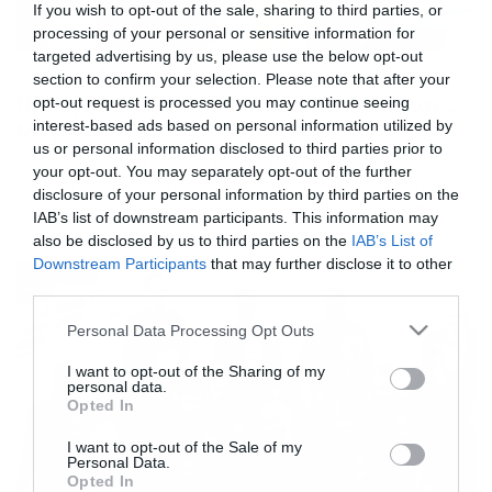
If you wish to opt-out of the sale, sharing to third parties, or
processing of your personal or sensitive information for
targeted advertising by us, please use the below opt-out
05/02/2014
21:40
section to confirm your selection. Please note that after your
Νίκη για Ολυμπιακό, με μία έκπληξη και…
opt-out request is processed you may continue seeing
Μόγιες
interest-based ads based on personal information utilized by
us or personal information disclosed to third parties prior to
Το νικηφόρο εντός έδρας σερί του διεύρυνε ο
your opt-out. You may separately opt-out of the further
Ολυμπιακός που επικράτησε 2-0 του Πανιώνιου, με την
disclosure of your personal information by third parties on the
ικανοποίηση να είναι διπλή για τους οπαδούς καθώς
IAB’s list of downstream participants. This information may
ανακοινώθηκε κατά τη διάρκεια του ματς η απόκτηση
also be disclosed by us to third parties on the
IAB’s List of
του Ρομπέρτο και όλα αυτά υπό το βλέμμα του Ντέιβιντ
Downstream Participants
that may further disclose it to other
Μόγιες που ήταν στις εξέδρες. Περισσότερο
third parties.
χαρούμενοι δεν θα μπορούσαν να φύγουν σήμερα […]
Please note that this website/app uses one or more Google
Personal Data Processing Opt Outs
services and may gather and store information including but
not limited to your visit or usage behaviour. You may click to
I want to opt-out of the Sharing of my
personal data.
grant or deny consent to Google and its third-party tags to
Opted In
use your data for below specified purposes in below Google
consent section.
I want to opt-out of the Sale of my
Personal Data.
Opted In