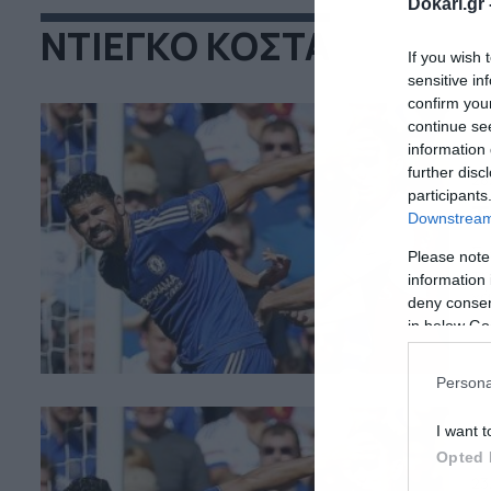
Dokari.gr 
ΝΤΙΕΓΚΟ ΚΟΣΤΑ
If you wish 
sensitive in
confirm you
continue se
information 
further disc
28
participants
Τ
Downstream 
Σα
Please note
τη
information 
χά
deny consent
Μο
in below Go
το
Persona
I want t
Opted 
23