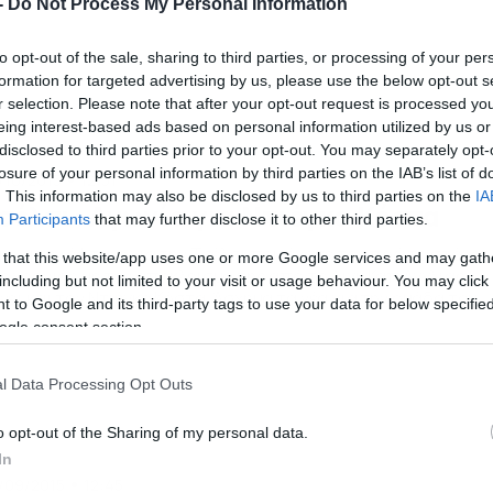
-
Do Not Process My Personal Information
to opt-out of the sale, sharing to third parties, or processing of your per
formation for targeted advertising by us, please use the below opt-out s
r selection. Please note that after your opt-out request is processed y
eing interest-based ads based on personal information utilized by us or
disclosed to third parties prior to your opt-out. You may separately opt-
losure of your personal information by third parties on the IAB’s list of
/10/2015
12:51
. This information may also be disclosed by us to third parties on the
IA
σέλσι: Αγωνία για Ντιέγκο Κόστα
Participants
that may further disclose it to other third parties.
ν να μην έφτανε για την Τσέλσι που έχασε τον πρώτο στόχο
 that this website/app uses one or more Google services and may gath
ς χρονιάς με τον αποκλεισμό της από το Λιγκ Καπ Αγγλίας…
including but not limited to your visit or usage behaviour. You may click 
νει και τον Ντιέγκο Κόστα. Άσχημα τα νέα για την ομάδα του
 to Google and its third-party tags to use your data for below specifi
υρίνιο έπειτα την ήττα – αποκλεισμό από την Στόουκ Σίτι γ
ogle consent section.
 Λιγκ Καπ Αγγλίας. Ο κεντρικός επιθετικός της Τσέλσι […]
l Data Processing Opt Outs
o opt-out of the Sharing of my personal data.
In
/09/2015
12:45