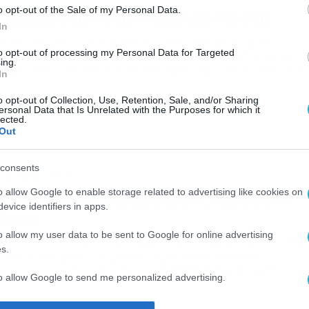
o opt-out of the Sale of my Personal Data.
 «καμπάνα» στον Ντιέγκο Κόστα
In
FA τιμώρησε τον Ντιέγκο Κόστα για τις επόμενες τρεις
to opt-out of processing my Personal Data for Targeted
ωνιστικές για τη συμπεριφορά του στο ματς με την Άρσεναλ.
ing.
ορεί να προκάλεσε πολύ με τη συμπεριφορά του, ωστόσο ο
In
ιέγκο Κόστα κατάφερε να μην αποβληθεί στο παιχνίδι της
έλσι με την Άρσεναλ. Η FA όμως εξέταε το βίντεο του αγώνα κ
o opt-out of Collection, Use, Retention, Sale, and/or Sharing
σι τιμώρησε τον […]
ersonal Data that Is Unrelated with the Purposes for which it
lected.
Out
consents
/03/2015
22:37
o allow Google to enable storage related to advertising like cookies on
ΑΟΚ: Φόβοι για μεγάλη ζημιά στον
evice identifiers in apps.
όστα
o allow my user data to be sent to Google for online advertising
Ρικάντο Κόστα αποχώρησε με έντονους πόνους από το γήπε
s.
ι υπάρχουν φόβοι για μεγάλη ζημιά στους χιαστούς Ο
ρτογάλος σέντερ μπακ τραυματίστηκε -όπως φαίνεται
to allow Google to send me personalized advertising.
ιαίτερα σοβαρά- στο ματς με τον Εργοτέλη. Μεταφέρθηκε με
ρείο εκτός γηπέδου. Υπάρχουν φόβοι πως ο Ρικάρντο Κόστ