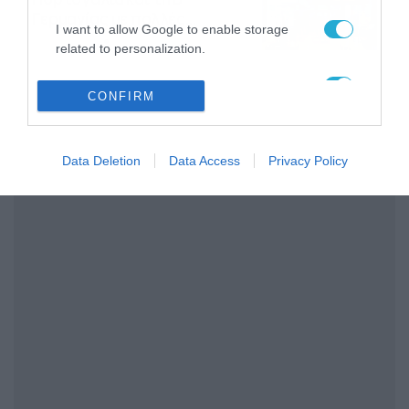
Γερμανίας με πολλές
I want to allow Google to enable storage
στοιχηματικές επιλογές από
07/08/2026
16:41
related to personalization.
το ΠΑΜΕ ΣΤΟΙΧΗΜΑ
I want to allow Google to enable storage
CONFIRM
related to security, including authentication
functionality and fraud prevention, and other
user protection.
Data Deletion
Data Access
Privacy Policy