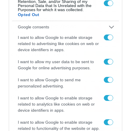
Retention, Sale, and/or Sharing of my
09/08/2026
10:52
Personal Data that Is Unrelated with the
Purposes for which it was collected.
Opted Out
Εορτολόγιο 9-8: Ποιοι
γιορτάζουν σήμερα; Χρόνια
Google consents
Πολλά
I want to allow Google to enable storage
09/08/2026
10:15
related to advertising like cookies on web or
device identifiers in apps.
Καιρός Δεκαπενταύγουστο:
Η προοπτική εξέλιξης από
I want to allow my user data to be sent to
τον Σάκη Αρναούτογλου (vid)
Google for online advertising purposes.
08/08/2026
08:51
I want to allow Google to send me
personalized advertising.
Εορτολόγιο 8-8: Ποιοι
γιορτάζουν σήμερα; Χρόνια
I want to allow Google to enable storage
Πολλά
related to analytics like cookies on web or
08/08/2026
08:25
device identifiers in apps.
I want to allow Google to enable storage
Πρεμιέρα στην Ολλανδία, την
related to functionality of the website or app.
Πορτογαλία και τη Β’