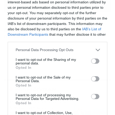
interest-based ads based on personal information utilized by
us or personal information disclosed to third parties prior to
your opt-out. You may separately opt-out of the further
19/12/2020
09:39
disclosure of your personal information by third parties on the
Ταξίδι: Το γνωρίζατε; Αυτό είναι το πιο
IAB’s list of downstream participants. This information may
δυτικό χωριό της Ελλάδας και είναι
also be disclosed by us to third parties on the
IAB’s List of
Downstream Participants
that may further disclose it to other
πανέμορφο!
third parties.
Ένα από τα ομορφότερα χωριά των νησιών του Ιονίου
ακούει στο όνομα «Χωριό» και βρίσκεται στο νησί των
Please note that this website/app uses one or more Google
Personal Data Processing Opt Outs
Οθωνών, στο δυτικότερο άκρο της Ελλάδας. Μαζί με το
services and may gather and store information including but
λιμάνι Άμμος αποτελούν τους δύο σημαντικότερους
not limited to your visit or usage behaviour. You may click to
I want to opt-out of the Sharing of my
personal data.
οικισμούς του νησιού. Πριν από πολλά χρόνια, όταν οι
grant or deny consent to Google and its third-party tags to
Opted In
πειρατές όργωναν τα πελάγη, οι πρώτοι άποικοι των
use your data for below specified purposes in below Google
Οθωνών, οι οποίοι μάλιστα κατάγονταν […]
consent section.
I want to opt-out of the Sale of my
Personal Data.
Opted In
Ροή Ειδήσεων
I want to opt-out of processing my
Personal Data for Targeted Advertising.
Καιρός: Νέα ενημέρωση Σάκη
Opted In
Αρναούτογλου για τις
θερμοκρασίες
I want to opt-out of Collection, Use,