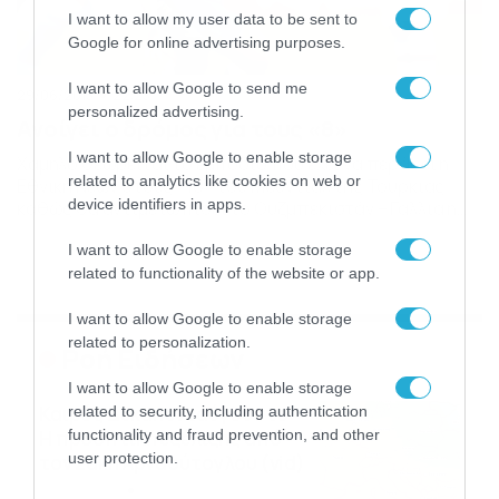
I want to allow my user data to be sent to
Google for online advertising purposes.
I want to allow Google to send me
29/06/2013
22:23
personalized advertising.
Ανοίγει ο δρόμος για τους «8»
I want to allow Google to enable storage
Χαμηλό θεωρείται το εμπόδιο που έχει να περάσει η
related to analytics like cookies on web or
Εθνική Νέων στους «16» του Μουντιάλ της Τουρκίας
device identifiers in apps.
καθώς θα αντιμετωπίσει το Ουζμπεκιστάν – Γαλλία ή
Τουρκία ο αντίπαλος στα προημιτελικά αν έρθει η
I want to allow Google to enable storage
πρόκριση Καθορίστηκε ο αντίπαλος που θα έχει η
Ελλάδα στη φάση των «16» του Παγκοσμίου Κυπέλλου
related to functionality of the website or app.
κάτω των 20. Η ομάδα του […]
I want to allow Google to enable storage
related to personalization.
Ροή Ειδήσεων
I want to allow Google to enable storage
Καιρός Δεκαπενταύγουστο:
related to security, including authentication
functionality and fraud prevention, and other
Η προοπτική εξέλιξης από
user protection.
τον Σάκη Αρναούτογλου (vid)
08/08/2026
08:51