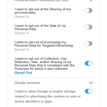
Personal Data Processing Opt Outs
services and may gather and store information including but
not limited to your visit or usage behaviour. You may click to
I want to opt-out of the Sharing of my
personal data.
grant or deny consent to Google and its third-party tags to
Opted In
use your data for below specified purposes in below Google
29/06/2013
23:35
consent section.
I want to opt-out of the Sale of my
«Είναι στο χέρι μας»
Personal Data.
Opted In
Ο Κώστας Τσάνας μίλησε στην ιστοσελίδα της ΕΠΟ για
το Ουζμπεκιστάν, αντίπαλο της Εθνικής στη φάση των
I want to opt-out of processing my
«16» του Παγκοσμίου Κυπέλλου. «Όπως έχουμε πει
Personal Data for Targeted Advertising.
πολλές φορές, σε αυτή τη φάση δεν παίζει ρόλο το
Opted In
όνομα του αντιπάλου, αλλά η αγωνιστική εικόνα της
I want to opt-out of Collection, Use,
ομάδας μας. Τα νοκ-άουτ ματς μιας τόσο σημαντικής
Retention, Sale, and/or Sharing of my
διοργάνωσης κρύβουν πολλές δυσκολίες και […]
Personal Data that Is Unrelated with the
Purposes for which it was collected.
Opted Out
Google consents
I want to allow Google to enable storage
related to advertising like cookies on web or
device identifiers in apps.