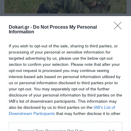
10/07/2020
06:04
Φαντάρος κατάπιε 17 πέτρες για να πάρει
Dokari.gr -
Do Not Process My Personal
Information
αναβολή απ’ τον στρατό (video)
Πέρασε από στρατοδικείο. Τα πάντα για να μπορέσει να
If you wish to opt-out of the sale, sharing to third parties, or
πάρει αναβολή από τον στρατό έκανε ένας νεαρός
processing of your personal or sensitive information for
φαντάρος, ο οποίος δεν δίστασε να καταπιεί 17 πέτρες,
targeted advertising by us, please use the below opt-out
προκειμένου να πετύχει τον στόχο του. Αλλά μάλλον η
section to confirm your selection. Please note that after your
κίνησή του δεν είχε τα επιθυμητά αποτελέσματα.
opt-out request is processed you may continue seeing
Σύμφωνα με τα όσα αναφέρουν Μέσα από το εξωτερικό,
interest-based ads based on personal information utilized by
το περίεργο αυτό περιστατικό […]
us or personal information disclosed to third parties prior to
your opt-out. You may separately opt-out of the further
disclosure of your personal information by third parties on the
IAB’s list of downstream participants. This information may
also be disclosed by us to third parties on the
IAB’s List of
Downstream Participants
that may further disclose it to other
third parties.
Please note that this website/app uses one or more Google