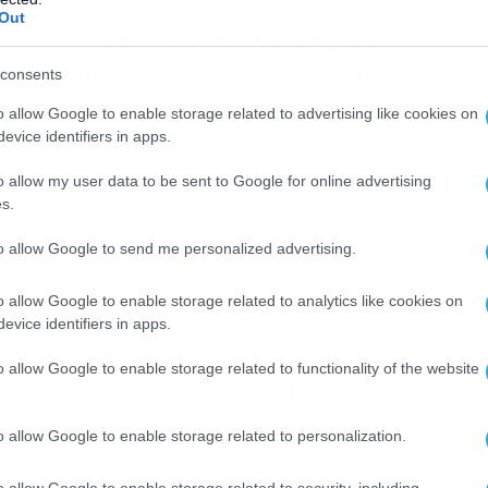
/03/2021
21:24
Out
urvivor Spoiler: Καλλίδης εκτός,
ριαντάφυλλος εντός και… από
consents
νατροπή σε ανατροπή (video)
o allow Google to enable storage related to advertising like cookies on
evice identifiers in apps.
rvivor Spoiler: Η αποχώρηση του Καλλίδη, τα καρφιά για το…
ρεάκι και τα δάκρυα του Τριαντάφυλλου που δείχνουν τη
o allow my user data to be sent to Google for online advertising
τακόμισή του στην Μπλε ομάδα. Ενα πράγμα είναι βέβαιο για
 φετινό Survivor… Δεν υπάρχει ούτε μια περίπτωση στο
s.
ατομμύριο να αφήσει το τηλεοπτικό κοινό χωρίς ίντριγκα,
τοια -τουλάχιστον- που να υποχρεώνει τους τηλεθεατές να
to allow Google to send me personalized advertising.
θηλώνονται […]
o allow Google to enable storage related to analytics like cookies on
/03/2021
17:03
evice identifiers in apps.
urvivor Spoiler 13/3: Δείτε το «αντίο
o allow Google to enable storage related to functionality of the website
ου Πάνου Καλλίδη (video)
rvivor Spoiler 13/3: «Τέλος» από το ριάλιτι επιβίωσης ο Πάνο
o allow Google to enable storage related to personalization.
λλίδης Μετά από σχεδόν τρεις μήνες, ο Πάνος Καλλίδης πήρ
ν απόφαση να αποχωρήσει από το Survivor όπως σας είχε
o allow Google to enable storage related to security, including