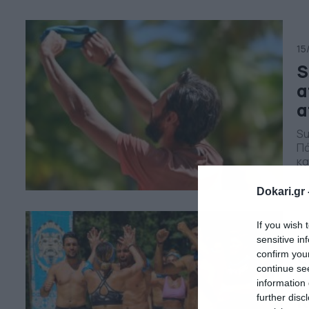
αγ
πα
15
S
α
α
Su
Πά
κα
το
Κα
Dokari.gr 
επ
απ
If you wish 
14
sensitive in
confirm you
S
continue se
τ
information 
Κ
further disc