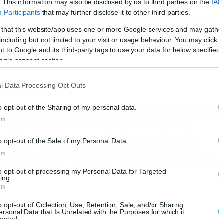
. This information may also be disclosed by us to third parties on the
IA
rvivor Spoiler 14/3: Αποχώρηση Καλλίδη, ξέσπασμα
Participants
that may further disclose it to other third parties.
ιαντάφυλλου, μονομαχία επάθλου και… ό,τι (δεν) μπορεί να
 that this website/app uses one or more Google services and may gath
νταστεί το τηλεοπτικό κοινό, καθώς τα σχέδια της
ραγωγής του Survivor για τη συνέχεια τα γνωρίζει μόνο ο
including but not limited to your visit or usage behaviour. You may click 
ζούν Ιλιτζαλί. Ο Πάνος Καλλίδης λέει αντίο στο Survivor,
 to Google and its third-party tags to use your data for below specifi
χνοντας… βόμβες, σύμφωνα με τις τελευταίες πληροφορίες,
ogle consent section.
τά των συμπαικτών του, τους οποίους και […]
l Data Processing Opt Outs
/03/2021
14:48
urvivor Spoiler 14/3: Αυτοί κερδίζου
o opt-out of the Sharing of my personal data.
ήμερα το έπαθλο φαγητού (vid)
In
rvivor Spoiler 14/3: Η μεγάλη στιγμή έφτασε… Το Survivor
o opt-out of the Sale of my Personal Data.
ιστρέφει «δριμύτερο» και οι παίκτες των δύο ομάδων
In
νέτοιμοι για νέες… περιπέτειες. Ποιοι κερδίζουν την αποψι
νομαχία για το έπαθλο φαγητού; Τι θα δούμε σήμερα, λίγο –
to opt-out of processing my Personal Data for Targeted
λύ, είναι γνωστό πια ως προς την απόφαση αποχώρησης το
ing.
In
νου Καλλίδη, ο οποίος τέθηκε εκτός Survivor, μετά από […]
o opt-out of Collection, Use, Retention, Sale, and/or Sharing
ersonal Data that Is Unrelated with the Purposes for which it
lected.