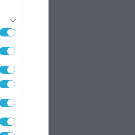
»
ς
ε