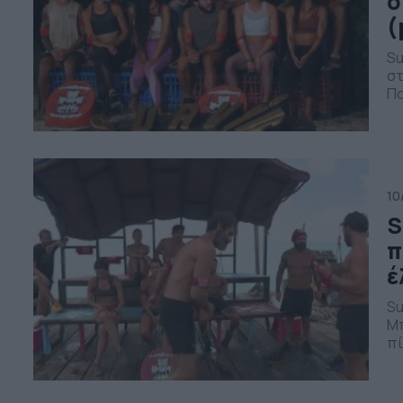
ο
(
Su
στ
Πα
φω
κα
έν
πρ
10
S
π
έ
Su
Μπ
πί
10
Υπ
ου