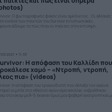
ι παίκτες και πώς είναι σήμερα
photos)
rvivor: Ο φωτογραφικός φακός είναι αμείλικτος… Οι αλλαγές
ην εικόνα των παικτών του Survivor εντυπωσιακές.
ρουσιάζουμε το πώς ήταν οι παίκτες στην επίσημη
τογράφισή τους πριν την αναχώρηση για τον Αγιο Δομίνικο
ι πώς είναι σήμερα. Οι περισσότεροι, 2.5 μήνες πια μετά την
αρξη του παιχνιδιού. Η πιο εντυπωσιακή αλλαγή; Αυτή στα
όσωπα του Νίκου […]
/03/2021
11:33
urvivor: Η απόφαση του Καλλίδη πο
ροκάλεσε χαμό – «Ντροπή, ντροπή,
λεος πια» (videos)
rvivor: Η απόφαση του τραγουδιστή που άλλαξε τον αγώνα
ορεί οι μπλε στο χθεσινό αγώνισμα ασυλίας να βρέθηκαν
σω στο σκορ με 8-5, έκαναν όμως μία φοβερή ανατροπή και μ
-9 έστειλαν τους κόκκινους στο συμβούλιο για να ψηφίσουν.
ήρξε όμως μία απόφαση που προκάλεσε αίσθηση και
σιαστικά άλλαξε τη ροή του αγώνα δίνοντας τη […]