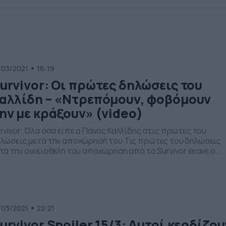
/03/2021
16:19
urvivor: Οι πρώτες δηλώσεις του
αλλίδη – «Ντρεπόμουν, φοβόμουν
ην με κράξουν» (video)
rvivor: Όλα όσα είπε ο Πάνος Καλλίδης στις πρώτες του
λώσεις μετά την αποχώρησή του Τις πρώτες του δηλώσεις
τά την οικειοθελή του αποχώρηση από το Survivor έκανε ο
νος Καλίδης στο Love it. Ο γνωστός τραγουδιστής
αφέρθηκε στην εμπειρία του στο ριάλιτι επιβίωσης, τους
μπαίκτες του, αλλά και στον λόγο της αποχώρησής του. «Δε
]
/03/2021
22:21
urvivor Spoiler 15/3: Αυτοί κερδίζου