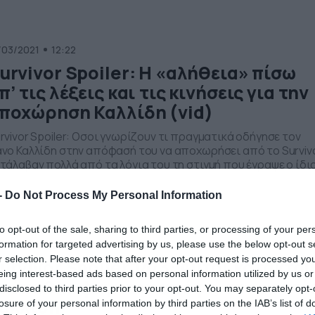
ώνισμα με έπαθλο το φαγητό, ανακοίνωσε μπροστά στους
ίκτες και […]
/03/2021
12:22
urvivor Spoiler: H «αλήθεια» πίσω
π’ τις λέξεις και τις κινήσεις για την
ποχώρηση Καλλίδη (vid)
rvivor Spoiler: Οσοι γνωρίζουν τι πραγματικά οδήγησε τον
νο Καλλίδη στην απόφασή του να αποχωρήσει από το Survivo
τάλαβαν πολλά από τα λόγια του τη στιγμή που έγραψε ο ίδι
ν επίλογo της παρουσίας του στον Αγιο Δομίνικο… Ο Πάνος
λλίδης αποτελεί ήδη παρελθόν για το Survivor,
-
Do Not Process My Personal Information
ιβεβαιώνοντας πανηγυρικά το από τις 10 Μαρτίου
οκλειστικό […]
to opt-out of the sale, sharing to third parties, or processing of your per
/03/2021
21:29
formation for targeted advertising by us, please use the below opt-out s
r selection. Please note that after your opt-out request is processed y
urvivor Spoiler 14/3: Αυτοί κατακτο
eing interest-based ads based on personal information utilized by us or
ο έπαθλο φαγητού απόψε, στο… αντί
disclosed to third parties prior to your opt-out. You may separately opt-
αλλίδη
losure of your personal information by third parties on the IAB’s list of