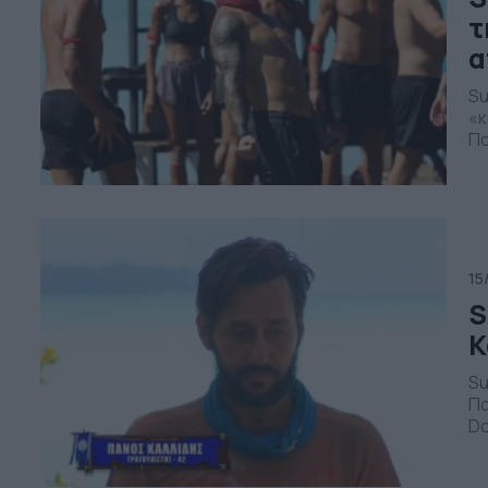
τ
α
Su
«κ
Πο
υπ
ισ
οπ
15
S
Κ
Su
Πα
Do
απ
πο