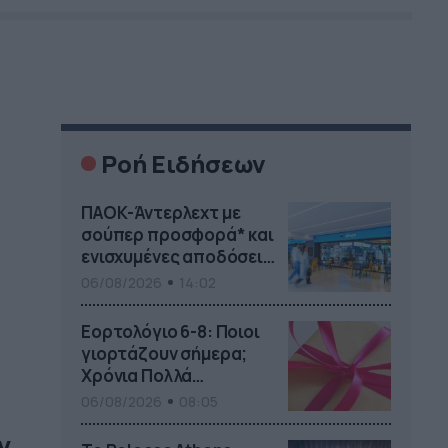
Ροή Ειδήσεων
ΠΑΟΚ-Άντερλεχτ με
σούπερ προσφορά* και
ενισχυμένες αποδόσεις
από
06/08/2026
14:02
το Pamestoixima.gr
Εορτολόγιο 6-8: Ποιοι
γιορτάζουν σήμερα;
ν
Χρόνια Πολλά…
06/08/2026
08:05
ν