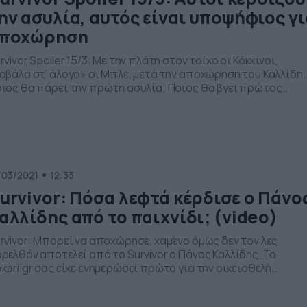
ην ασυλία, αυτός είναι υποψήφιος γι
ποχώρηση
rvivor Spoiler 15/3: Με την πλάτη στον τοίχο οι Κόκκινοι,
αβάλα στ’ άλογο» οι Μπλε, μετά την αποχώρηση του Καλλίδη.
ιος θα πάρει την πρώτη ασυλία; Ποιος θα βγει πρώτος
οψήφιος προς αποχώρηση; Οι Μπλε είναι πλέον σε θέση
χύος, μετά την οικειοθελή αποχώρηση του Πάνου Καλλίδη, ο
οίος δεν άντεξε την πίεση από όσα […]
/03/2021
12:33
urvivor: Πόσα λεφτά κέρδισε ο Πάνο
αλλίδης από το παιχνίδι; (video)
rvivor: Μπορεί να αποχώρησε, χαμένο όμως δεν τον λες
ρελθόν αποτελεί από το Survivor ο Πάνος Καλλίδης. Το
kari.gr σας είχε ενημερώσει πρώτο για την οικειοθελή
οχώρηση του τραγουδιστή από το ριάλιτι επιβίωσης, κάτι
υ έγινε στο επεισόδιο της Κυριακής (14/3). Ο Καλλίδης πριν 