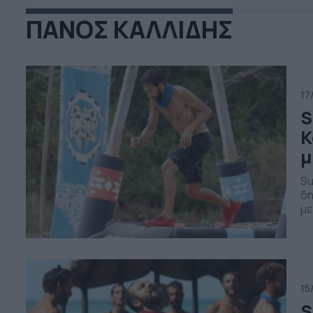
ΠΑΝΟΣ ΚΑΛΛΙΔΗΣ
17
S
Κ
μ
Su
δη
με
Πά
αν
συ
[…
15
S