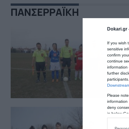
ΠΑΝΣΕΡΡΑΪΚΗ
Dokari.gr 
If you wish 
23
sensitive in
Ι
confirm you
continue se
Ισ
information 
αν
further disc
πα
participants
αν
Downstream 
Μπ
Κα
Please note
information 
deny consent
in below Go
10
Persona