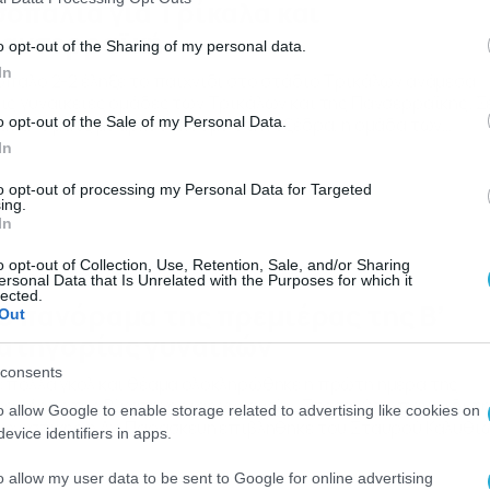
σοπαλία για Τρίκαλα και
ανσερραϊκή
o opt-out of the Sharing of my personal data.
In
όπαλο 2-2 έληξε το παιχνίδι στο στάδιο Τρικάλων ανάμεσα
ις γυναικείες ομάδες των Τρικάλων και της Πανσερραϊκής. Σ
α καλό ματς με αρκετό κόσμο στην εξέδρα, η ομάδα των
o opt-out of the Sale of my Personal Data.
ικάλων έχασε αρκετές ευκαιρίες να κερδίσει το παιχνίδι μέχ
In
 τέλος του ματς με το σκορ όμως να μην αλλάζει.
ίκαλα:Χαρακοπούλου,Λουλέ,Τζιώρα,Χύμα,Μπλούτσου,Ντόκο
to opt-out of processing my Personal Data for Targeted
ing.
.,Λαγούδη(62′ Γιουβρή),Καρπούζα,Κορδέλα. Πανσερραϊκή:
In
νιάκα,Χατζηχαρίστου(80′
ουζίδου),Κατρακαζα,Κουζαλη,Νικολαϊδου,Μπαντή(52′ […]
o opt-out of Collection, Use, Retention, Sale, and/or Sharing
/10/2014
01:20
ersonal Data that Is Unrelated with the Purposes for which it
lected.
ο πανόραμα της πρεμιέρας της Β’
Out
ατηγορίας γυναικών
consents
 πολλά γκολ και θέαμα ολοκληρώθηκε η πρώτη ημέρα της
εμιέρας της Β’ κατηγορίας γυναικών. Στο πρώτο παιχνίδι τ
o allow Google to enable storage related to advertising like cookies on
ωνιστικής η Αγ. Παρασκευή επιβλήθηκε του Σταυρού Καλυθι
evice identifiers in apps.
 4-1. Οι γηπεδούχες άνοιξαν από νωρίς το σκορ, καθώς στο 8′
τράκη έκανε το 1-0, ενώ στο 38′ η Κορομπίλα έκανε το 2-0
o allow my user data to be sent to Google for online advertising