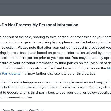
-
Do Not Process My Personal Information
to opt-out of the sale, sharing to third parties, or processing of your per
/02/2015
20:09
formation for targeted advertising by us, please use the below opt-out s
σοπαλία για Ροδόπη και Πανσερραϊκ
r selection. Please note that after your opt-out request is processed y
eing interest-based ads based on personal information utilized by us or
όπαλοι 1-1 αναδείχθηκαν Ροδόπη και Πανσερραϊκή στον εξ
disclosed to third parties prior to your opt-out. You may separately opt-
αβολής αγώνα της 7ης αγωνιστικής. Σε ένα μοιρασμένο
losure of your personal information by third parties on the IAB’s list of
ιχνίδι με αρκετές φάσεις για γκολ οι ομάδες δεν κατάφεραν 
. This information may also be disclosed by us to third parties on the
IA
εβάσουν τον πήχη του σκορ μένοντας στο 1-1. Στο 53′ η
Participants
that may further disclose it to other third parties.
ουζδρου άνοιξε το σκορ για τις φιλοξενούμενες με την
τσαρού να φέρνει το παιχνίδι στα ίσια στο […]
 that this website/app uses one or more Google services and may gath
including but not limited to your visit or usage behaviour. You may click 
 to Google and its third-party tags to use your data for below specifi
ogle consent section.
/11/2014
01:50
l Data Processing Opt Outs