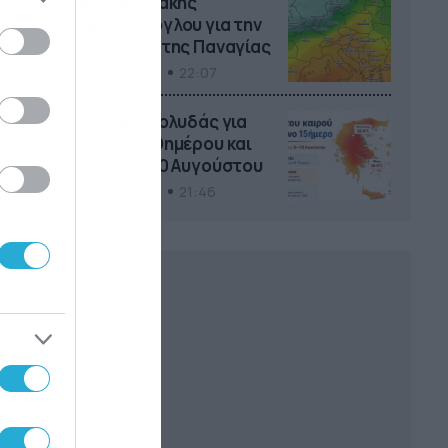
Καιρός: Σάκης
Αρναούτογλου για την
τάση έως της Παναγίας
04/08/2026
22:07
ε
Καιρός: Κολυδάς για
ρι
τάση 15νθημέρου και
ζέστη 8-10 Αυγούστου
υ,Γεραγόρη,Γιαννούλα
04/08/2026
21:46
ης
ών
 η