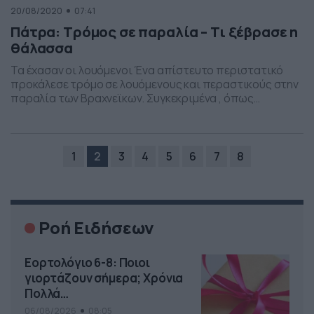
20/08/2020
07:41
Πάτρα: Τρόμος σε παραλία – Τι ξέβρασε η
θάλασσα
Τα έχασαν οι λουόμενοι Ένα απίστευτο περιστατικό
προκάλεσε τρόμο σε λουόμενους και περαστικούς στην
παραλία των Βραχνεϊκων. Συγκεκριμένα , όπως
ανέφεραν αναγνώστες στο tempo24, από τη θάλασσα
άρχισαν να ξεβράζονται ρούχα. Μπλούζες , φορέματα ,
ακόμη και γυναικεία εσώρουχα, όλα μαύρου χρώματος.
Μάλιστα οι λουόμενοι φοβούμενοι πως κάτι τρομακτικό
1
2
3
4
5
6
7
8
έχει συμβεί βγήκαν έντρομοι στην ακτή, […]
Ροή Ειδήσεων
Εορτολόγιο 6-8: Ποιοι
γιορτάζουν σήμερα; Χρόνια
Πολλά…
06/08/2026
08:05