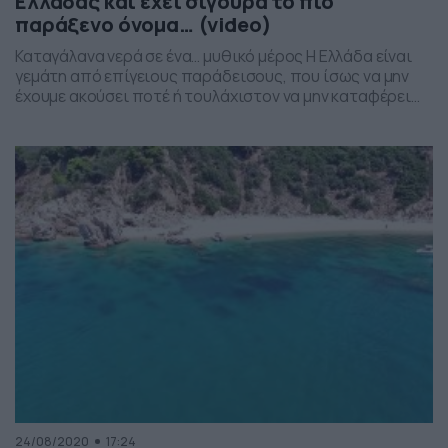
Ελλάδας και έχει σίγουρα το πιο
παράξενο όνομα… (video)
Καταγάλανα νερά σε ένα… μυθικό μέρος Η Ελλάδα είναι
γεμάτη από επίγειους παράδεισους, που ίσως να μην
έχουμε ακούσει ποτέ ή τουλάχιστον να μην καταφέρει
-ακόμα- να επισκεφτούμε. Βρισκόμαστε στην Ιθάκη του
Ιονίου, το νησί που με τα μάτια του Ομήρου αποτέλεσε
το βασίλειο του πολυμήχανου Οδυσσέα και το έκανε
ξακουστό σε όλα τα μήκη […]
24/08/2020
17:24