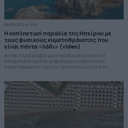
06/06/2021
10:18
Η εκπληκτική παραλία της Ηπείρου με
τους φυσικούς κυματοθράυστες που
είναι πάντα «λάδι» (video)
Αν σας περιέγραφαν μια παραλία με εκπληκτικά
καταγάλανα νερά και με φυσικούς επιβλητικούς
κυματοθράυστες που την προστατεύουν από τα
κύματα και είναι πάντα “λάδι” σίγουρα δεν θα περνούσε
από το μυαλό σας ότι αναφερόμαστε σε μια παραλία
της Ηπείρου. Κι όμως τα Αρτολίθια είναι ακόμα ένα καλά
κρυμμένο “διαμάντι” της Ηπειρώτικης γης. Ανακαλύψτε
την μέσα […]