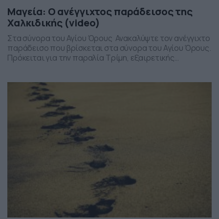
Μαγεία: Ο ανέγγιχτος παράδεισος της
Χαλκιδικής (video)
Στα σύνορα του Αγίου Όρους Ανακαλύψτε τον ανέγγιχτο
παράδεισο που βρίσκεται στα σύνορα του Αγίου Όρους.
Πρόκειται για την παραλία Τρίμη, εξαιρετικής
ομορφιάς. Στην ουσία πρόκειται για τρεις παραλίες,
που χωρίζονται μεταξύ τους από πανύψηλα κάθετα
βράχια που ρίχνουν τη σκιά τους στη θάλασσα,
προσφέροντας πολύτιμο καταφύγιο από τις
καλοκαιρινές ακτίνες του ηλίου, αλλά προσφέρονται […]