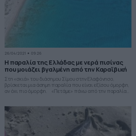
26/04/2021
09:26
Η παραλία της Ελλάδας με νερά πισίνας
που μοιάζει βγαλμένη από την Καραϊβική
Στη «σκιά» του διάσημου Σίμου στην Ελαφόνησο,
βρίσκεται μια άσημη παραλία που είναι εξίσου όμορφη,
αν όχι πιο όμορφη. «Πετάμε» πάνω από την παραλία
Παναγία Ελαφονήσου, στη δυτική πλευρά του νησιού. Το
χειμώνα, λιμνάζοντα νερά από την πλημμυρίδα και τη
βροχή συγκεντρώνονται στο εσωτερικό της παραλίας
δημιουργώντας μια μικρή λίμνη, την οποία οι […]