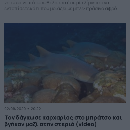
να τύχει να πάτε σε θάλασσα ή σε μία λίμνη και να
εντοπίσετε κάτι που μοιάζει με μπλε-πράσινο αφρό
που επιπλέει επάνω ή ακριβώς κάτω από την επιφάνεια
του νερού. Η περιέργεια μπορεί να σας κάνει να
πλησιάσετε για δείτε περί τίνος πρόκειται για μάλιστα
[…]
02/09/2020
20:22
Τον δάγκωσε καρχαρίας στο μπράτσο και
βγήκαν μαζί στην στεριά (video)