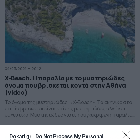
04/03/2021
20:12
X-Beach: Η παραλία με το μυστηριώδες
όνομα που βρίσκεται κοντά στην Αθήνα
(video)
Το όνομα της μυστηριώδες: «X-Beach». Το σκηνικό στο
οποίο βρίσκεται είναι επίσης μυστηριώδες αλλά και
μαγευτικό. Μυστηριώδες γιατί η συγκεκριμένη παραλία
έχει όλα τα χαρακτηριστικά των παραλιών του Ιονίου,
όπως το διάσημο «Ναυάγιο» της Ζακύνθου. Ειδικότερα,
έχει ανοιχτόχρωμα νερά, άσπρη άμμο και μικρά
Dokari.gr -
Do Not Process My Personal
βότσαλα, βαθαίνει απότομα και περιβάλλεται από