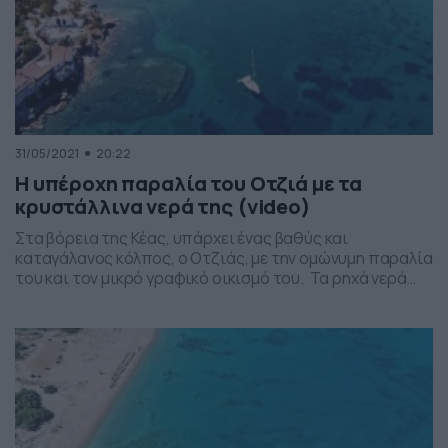
31/05/2021
20:22
Η υπέροχη παραλία του Οτζιά με τα
κρυστάλλινα νερά της (video)
Στα βόρεια της Κέας, υπάρχει ένας βαθύς και
καταγάλανος κόλπος, ο Οτζιάς, με την ομώνυμη παραλία
του και τον μικρό γραφικό οικισμό του. Τα ρηχά νερά
του, η φυσική σκίαση καθώς και το πανέμορφο χρώμα
της άμμου και της θάλασσας, τον τοποθετούν στις
πρώτες θέσεις του νησιού, με βάση πάντα τις
προτιμήσεις των επισκεπτών. Όμως […]