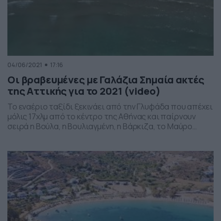
04/06/2021
17:16
Οι βραβευμένες με Γαλάζια Σημαία ακτές
της Αττικής για το 2021 (video)
Το εναέριο ταξίδι ξεκινάει από την Γλυφάδα που απέχει
μόλις 17χλμ από το κέντρο της Αθήνας και παίρνουν
σειρά η Βούλα, η Βουλιαγμένη, η Βάρκιζα, το Μαύρο
Λιθάρι, το Δασκαλειό, το Πόρτο Ράφτη και τέλος η
Λούτσα. Tο πιστεύουμε, το φωνάζουμε και το
υποστηρίζουμε με όλες μας τις δυνάμεις. Ζούμε στην
ομορφότερη χώρα του κόσμου […]