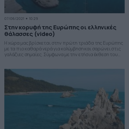
07/06/2021
10:29
Στην κορυφή της Ευρώπης οι ελληνικές
θάλασσες (video)
Η χώρα μας βρίσκεται στην πρώτη τριάδα της Ευρώπης
με τα πιο καθαρά νερά για κολύμβηση και σαρώνει στις
γαλάζιες σημαίες. Σύμφωνα με την ετήσια έκθεση του
Ευρωπαϊκού οργανισμού περιβάλλοντος η Ελλάδα
βρίσκεται στην πρώτη τριάδα με πεντακάθαρα νερά
εξαιρετικής ποιότητας κολύμβησης. Στην κορυφή του
πίνακα φιγουράρει πρώτη η Κύπρος, ακολουθεί η
Αυστρία και στην […]