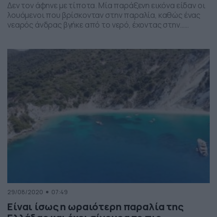
Δεν τον άφηνε με τίποτα. Μία παράξενη εικόνα είδαν οι
λουόμενοι που βρίσκονταν στην παραλία, καθώς ένας
νεαρός άνδρας βγήκε από το νερό, έχοντας στην…
αγκαλιά του ένα μικρό καρχαρία τροφό, λες και ήταν το…
μωρό του. Όμως, η αλήθεια ήταν αρκετά… διαφορετική
και επίπονη για τον άνδρα. Βλέπετε, ο νεαρός δεν
κρατούσε τον καρχαρία […]
29/08/2020
07:49
Είναι ίσως η ωραιότερη παραλία της