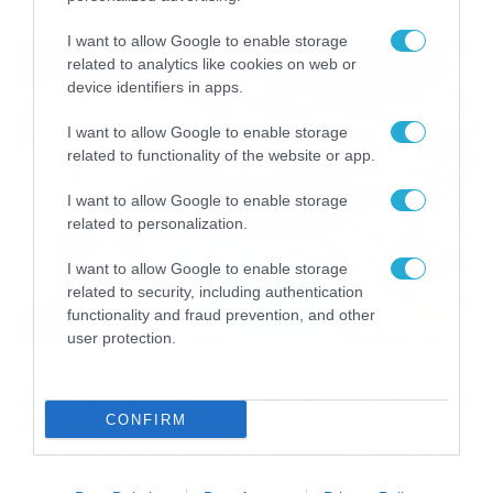
και κυρίως μοναδικά. Η παραλία της Κολώνας στην
Κύθνο, αποτελεί ένα από αυτά τα παραδείγματα. Η
I want to allow Google to enable storage
γεωμορφολογική ιδιαιτερότητα της είναι ξεχωριστή,
related to analytics like cookies on web or
ενώ η εικόνα που παρουσιάζει, κάνει τον άνθρωπο να
device identifiers in apps.
δώσει στο υπέροχο […]
I want to allow Google to enable storage
related to functionality of the website or app.
I want to allow Google to enable storage
related to personalization.
I want to allow Google to enable storage
related to security, including authentication
functionality and fraud prevention, and other
user protection.
10/10/2020
09:42
Η μυστική παραλία στους Αντίπαξους που
θα σας μαγέψει (video)
CONFIRM
Εικόνες βγαλμένες από όνειρο… Πολλοί είναι εκείνοι που
έχουν επισκεφτεί τις πανέμορφες καταγάλανες