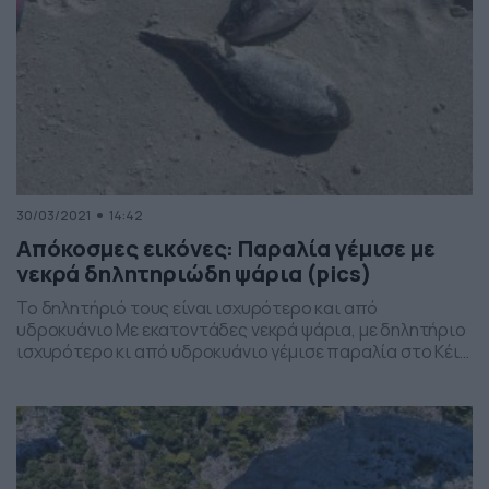
30/03/2021
14:42
Απόκοσμες εικόνες: Παραλία γέμισε με
νεκρά δηλητηριώδη ψάρια (pics)
Το δηλητήριό τους είναι ισχυρότερο και από
υδροκυάνιο Με εκατοντάδες νεκρά ψάρια, με δηλητήριο
ισχυρότερο κι από υδροκυάνιο γέμισε παραλία στο Κέιπ
Τάουν της Νότιας Αφρικής. Τα εκατοντάδες νεκρά
ψάρια ανακάλυψε ένας Βρετανός που είχε βγει βόλτα
στην παραλία Muizenberg με τα παιδιά και τον σκύλο
του. Ο Τες Γκρίντλεϊ, έπεσε πάνω στα ψάρια με […]