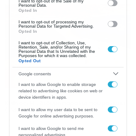
Αιγαίου Πελάγους, που την χτυπούσαν αλύπητα με
I want to opt-out of the Sale of my
Personal Data.
αποτέλεσμα να απομακρυνθεί η άμμος και να γίνει
Opted In
βραχώδης. Για πολλά χρόνια αυτή ήταν η […]
I want to opt-out of processing my
Personal Data for Targeted Advertising.
Opted In
I want to opt-out of Collection, Use,
Retention, Sale, and/or Sharing of my
Personal Data that Is Unrelated with the
Purposes for which it was collected.
Opted Out
Google consents
I want to allow Google to enable storage
related to advertising like cookies on web or
19/10/2020
11:00
device identifiers in apps.
Κύθνος: Η… δίδυμη παραλία που μαγεύει
(video)
I want to allow my user data to be sent to
Google for online advertising purposes.
Όταν η φύση δημιουργεί, ο άνθρωπος πρέπει απλά να
υποκλίνεται. Και πραγματικά, όπου υπάρχει φυσική
I want to allow Google to send me
ομορφιά, τότε τα πάντα είναι διαφορετικά, υπέροχα
personalized advertising.