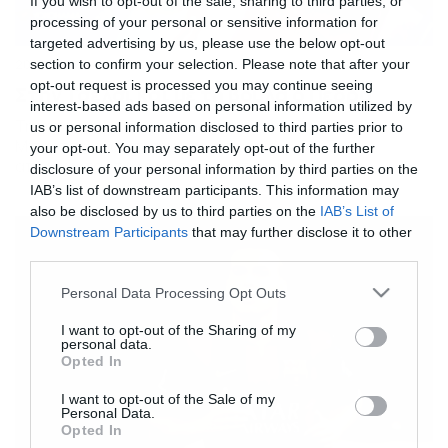
If you wish to opt-out of the sale, sharing to third parties, or
processing of your personal or sensitive information for
targeted advertising by us, please use the below opt-out
20/08/2015
section to confirm your selection. Please note that after your
18:21
opt-out request is processed you may continue seeing
Στην Τσέλσι και με τη βούλα ο Πέδρο
interest-based ads based on personal information utilized by
Τη μεταγραφή του Ισπανού επιθετικού της
us or personal information disclosed to third parties prior to
Μπαρτσελόνα επισημοποίησαν οι Λονδρέζοι,
your opt-out. You may separately opt-out of the further
αποκτώντας τον έναντι 30 εκατομμυρίων ευρώ –
disclosure of your personal information by third parties on the
Προπονείται το απόγευμα με τους «μπλε» ο παίκτης!
IAB’s list of downstream participants. This information may
Τσέλσι να ανακοινώνει την απόκτηση του 28χρονου
also be disclosed by us to third parties on the
IAB’s List of
επιθετικού μέσω Twitterκαι τη Μπαρτσελόνα να τον
Downstream Participants
that may further disclose it to other
ευχαριστεί για την προσφορά του στην ομάδα στο ίδιο
third parties.
socialmedia. «Είμαι πολύ χαρούμενος που βρίσκομαι
εδώ. […]
Please note that this website/app uses one or more Google
Personal Data Processing Opt Outs
services and may gather and store information including but
not limited to your visit or usage behaviour. You may click to
I want to opt-out of the Sharing of my
personal data.
grant or deny consent to Google and its third-party tags to
Opted In
use your data for below specified purposes in below Google
consent section.
I want to opt-out of the Sale of my
Personal Data.
Opted In