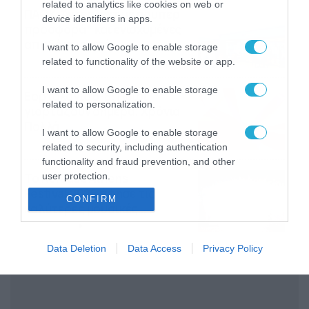
related to analytics like cookies on web or
ΠΑΟΚ-Άντερλεχτ με σούπερ
device identifiers in apps.
προσφορά* και ενισχυμένες
αποδόσεις από
I want to allow Google to enable storage
το Pamestoixima.gr
06/08/2026
14:02
related to functionality of the website or app.
I want to allow Google to enable storage
Εορτολόγιο 6-8: Ποιοι
related to personalization.
γιορτάζουν σήμερα; Χρόνια
Πολλά…
I want to allow Google to enable storage
06/08/2026
08:05
related to security, including authentication
functionality and fraud prevention, and other
Το Release Athens
user protection.
Festival 2026 άφησε τις
CONFIRM
καλύτερες μουσικές
αναμνήσεις
05/08/2026
21:23
Data Deletion
Data Access
Privacy Policy