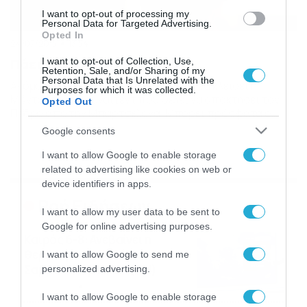
I want to opt-out of processing my
Personal Data for Targeted Advertising.
Opted In
24/07/2015
13:54
Πάει για «μπαμ» με Πέδρο
I want to opt-out of Collection, Use,
Retention, Sale, and/or Sharing of my
Personal Data that Is Unrelated with the
Ακόμα μία τεράστια μεταγραφή πάει να κλείσει η
Purposes for which it was collected.
Μάντσεστερ Γιουνάιτεντ που θέλει να αποκτήσει τον
Opted Out
Πέδρο από την Μπαρτσελόνα. Μπορεί πρόσφατα ο
Πέδρο να ανανέωσε το συμβόλαιό του με την
Google consents
Μπαρτσελόνα, ωστόσο αυτό δεν του εξασφαλίζει και
την παρουσία του στους Καταλανούς. Η ανανέωσή του,
I want to allow Google to enable storage
μπορεί να ήταν και… τρικ για να αυξηθεί η τιμή […]
related to advertising like cookies on web or
device identifiers in apps.
Ροή Ειδήσεων
I want to allow my user data to be sent to
Google for online advertising purposes.
Καιρός 6-8: Ανεβαίνει η
θερμοκρασία, 40άρια το
I want to allow Google to send me
Σαββατοκύριακο… (vid)
personalized advertising.
06/08/2026
22:00
I want to allow Google to enable storage