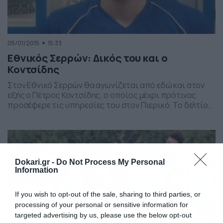
05/01/2015
15:33
Εθνικός Σερρών: Δικός του και ο
Κοντσίδης
Στον Εθνικό Σερρών θα αγωνίζεται από εδώ και στον
εξής ο Πέτρος Κοντσίδης, ο οποίος μέχρι πρότινος
προσέφερε τις υπηρεσίες του στον Πιερικό. Το δελτίο
του δεξιοπόδαρου αμυντικού βρίσκεται ήδη στα χέρια
των ανθρώπων της σερραϊκής ΠΑΕ. Επίσης, παρ’ όλο
που το όνομα του 24χρονου είχε συμπεριληφθεί στην
αποστολή του Εθνικού, για λόγους δεοντολογίας,
προτιμήθηκε […]
Dokari.gr -
Do Not Process My Personal
Information
If you wish to opt-out of the sale, sharing to third parties, or
processing of your personal or sensitive information for
targeted advertising by us, please use the below opt-out