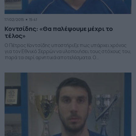
17/02/2015
15:41
Κοντσίδης: «Θα παλέψουμε μέχρι το
τέλος»
O Πέτρος Κοντσίδης υποστήριξε πως υπάρχει χρόνος
για τον Εθνικό Σερρών να υλοποιήσει τους στόχους του,
παρά τα σερί αρνητικά αποτελέσματα. Ο
ποδοσφαιριστής του Εθνικού ξεκαθάρισε πως το
ερχόμενο παιχνίδι με την Αναγέννηση Καρδίτσας είναι
κομβικής σημασίας, ενώ φυσικά αναφέρθηκε στην ήττα
(2-0) από τη Λαμία την περασμένη αγωνιστική.
Αναλυτικά οι δηλώσεις του στο Αθλητικό […]