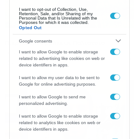
I want to opt-out of Collection, Use,
Retention, Sale, and/or Sharing of my
Personal Data that Is Unrelated with the
Purposes for which it was collected.
Opted Out
19/06/2014
00:43
Google consents
Πιερικός: Τα βρήκε με Παλιάτσιο
Το dokari.gr αποκαλύπτει την προφορική συμφωνία της
I want to allow Google to enable storage
ομάδας της Κατερίνης με το νεαρό επιθετικό με θητεία
related to advertising like cookies on web or
σε Άρη και Εθνικό Ν. Αγιονερίου. Κοντά και οι
device identifiers in apps.
Κωτσιόπουλος-Κοντσίδης, κίνηση για Μυστακίδη. Τον
επιθετικό Πάρη Παλιάτσιο «κλείνει» ο Πιερικός,
I want to allow my user data to be sent to
σύμφωνα με πληροφορίες του dokari.gr. Ο 20χρονος
Google for online advertising purposes.
φορ, που θεωρείται μεγάλο ταλέντο και οι μελανόλευκοι
συνέλεξαν αξιόλογες πληροφορίες, φέρεται […]
I want to allow Google to send me
personalized advertising.
I want to allow Google to enable storage
related to analytics like cookies on web or
device identifiers in apps.