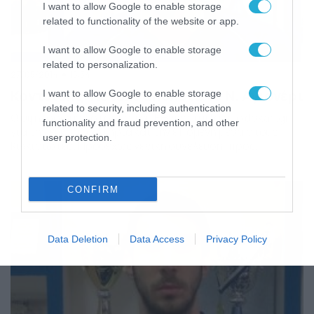
I want to allow Google to enable storage
related to functionality of the website or app.
I want to allow Google to enable storage
related to personalization.
27/05/2014
15:34
Κοντσίδης: Πέτυχε απόλυτα το Ν. Αγιονέρι
I want to allow Google to enable storage
related to security, including authentication
Ο υψηλόσωμος στόπερ του Εθνικού μιλά στο dokari.gr
functionality and fraud prevention, and other
για την εύκολη σωτηρία και την επόμενη μέρα στους
user protection.
Κιλκισιώτες. Προσεχώς γενική συνέλευση, προς
παραμονή ο πρόεδρος Γ. Ντόνας, σκέψεις για φιλικό με
Γάζωρο. Ένα από τα βασικά στελέχη στην πορεία προς
τη σωτηρία για τον Εθνικό Ν. Αγιονερίου ήταν ο Πέτρος
CONFIRM
Κοντσίδης. Ο υψηλόσωμος στόπερ «έδεσε» […]
Data Deletion
Data Access
Privacy Policy