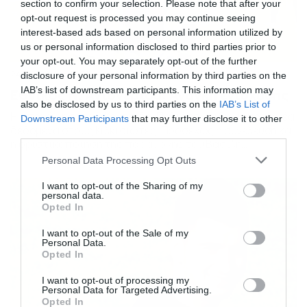
section to confirm your selection. Please note that after your
opt-out request is processed you may continue seeing
interest-based ads based on personal information utilized by
us or personal information disclosed to third parties prior to
your opt-out. You may separately opt-out of the further
24/06/2014
14:55
disclosure of your personal information by third parties on the
IAB’s list of downstream participants. This information may
Εθνικός Ν. Αγιονερίου: Ανάγκη ενίσχυσης
also be disclosed by us to third parties on the
IAB’s List of
Η αποχώρηση των Κοντσίδη-Παλιάτσιου δημιουργεί νέα
Downstream Participants
that may further disclose it to other
δεδομένα στους Κιλκισιώτες. Προσεχώς η συνέλευση και
third parties.
η οριστικοποίηση της παραμονής του Βασίλη
Τραϊανόπουλου. Νηνεμία επικρατεί τις τελευταίες
Please note that this website/app uses one or more Google
Personal Data Processing Opt Outs
μέρες στον Εθνικό Ν. Αγιονερίου και άπαντες
services and may gather and store information including but
περιμένουν τον ορισμό γενικής συνέλευσης,
not limited to your visit or usage behaviour. You may click to
I want to opt-out of the Sharing of my
personal data.
πιθανότατα για εντός της επόμενης εβδομάδας
grant or deny consent to Google and its third-party tags to
Opted In
(απουσίαζε ένα μέλος και γι’ αυτό δεν ορίστηκε για
use your data for below specified purposes in below Google
νωρίτερα). Πάντως, όλα συνηγορούν […]
consent section.
I want to opt-out of the Sale of my
Personal Data.
Opted In
I want to opt-out of processing my
Personal Data for Targeted Advertising.
Opted In