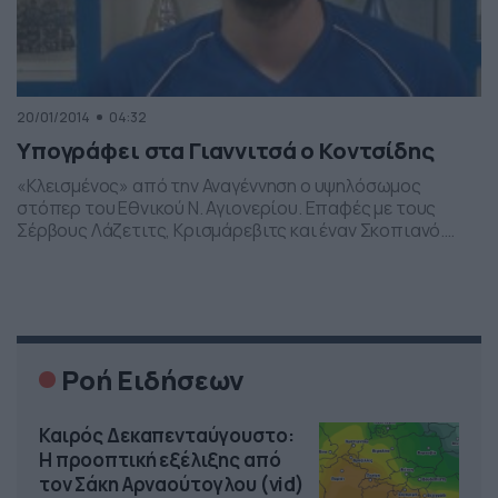
20/01/2014
04:32
Υπογράφει στα Γιαννιτσά ο Κοντσίδης
«Κλεισμένος» από την Αναγέννηση ο υψηλόσωμος
στόπερ του Εθνικού Ν. Αγιονερίου. Επαφές με τους
Σέρβους Λάζετιτς, Κρισμάρεβιτς και έναν Σκοπιανό.
Παίκτης της Αναγέννησης Γιαννιτσών πρέπει να
θεωρείται ο 23χρονος στόπερ, Πέτρος Κοντσίδης,
σύμφωνα με πληροφορίες του dokari.gr (πιθανότατα
υπογράφει την Τρίτη). Ο υψηλόσωμος αμυντικός, που
ξεχώρισε το πρώτο εξάμηνο με τον Εθνικό Ν.
Αγιονερίου, στο […]
Ροή Ειδήσεων
Καιρός Δεκαπενταύγουστο:
Η προοπτική εξέλιξης από
τον Σάκη Αρναούτογλου (vid)