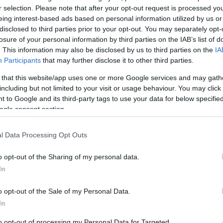
r selection. Please note that after your opt-out request is processed y
eing interest-based ads based on personal information utilized by us or
disclosed to third parties prior to your opt-out. You may separately opt-
losure of your personal information by third parties on the IAB’s list of
. This information may also be disclosed by us to third parties on the
IA
Participants
that may further disclose it to other third parties.
/05/2021
10:02
 that this website/app uses one or more Google services and may gath
εν θα το πιστεύετε! Αυτή είναι η πιο
including but not limited to your visit or usage behaviour. You may click 
λούσια Ελληνίδα – Έχει στην τράπεζ
 to Google and its third-party tags to use your data for below specifi
,8 δισ.
ogle consent section.
α ζωή σαν μυθιστόρημα, με φόντο τη χώρα των αντιθέσεων,
l Data Processing Opt Outs
υ ακραίου πλούτου αλλά και της ακραίας φτώχειας, την
αζιλία. Η πλουσιότερη Ελληνίδα στη λίστα Forbes ονομάζετ
o opt-out of the Sharing of my personal data.
κυ Σάφρα και στις 13 Μαΐου βρισκόταν στη θέση 339 με τους
ο πλούσιους και ισχυρούς. Τα νούμερα της περιουσίας της
In
λίζουν, με τον τραπεζικό της λογαριασμό να […]
o opt-out of the Sale of my Personal Data.
In
/03/2020
20:15
to opt-out of processing my Personal Data for Targeted