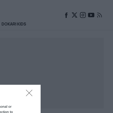
DOKARI KIDS
sonal or
ection to