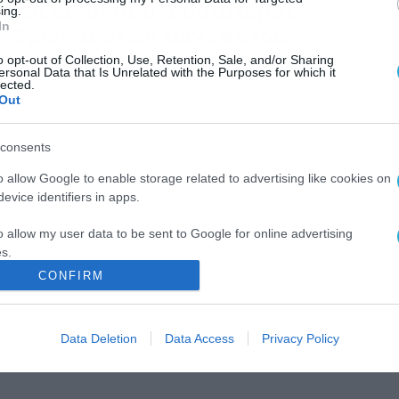
υτοί είναι οι πλουσιότεροι
ing.
In
νθρωποι όλων των εποχών
o opt-out of Collection, Use, Retention, Sale, and/or Sharing
 ψάξαμε και σίγουρα δεν έχουν κερδίσει ποτέ το Τζόκερ. Μια
ersonal Data that Is Unrelated with the Purposes for which it
λή ερώτηση με μια τρομερά δύσκολη απάντηση: Ποιος είχε
lected.
ρισσότερα χρήματα; Ο John D. Rockefeller ή ο Genghis Khan;
Out
κονομολόγοι, ακαδημαϊκοί και ιστορικοί ξόδεψαν αμέτρητες
ες έρευνας και τελικά κατέληξαν στη λίστα με τους 10 πιο
consents
ούσιους ανθρώπους όλων των εποχών. Είναι οι άνθρωποι [
o allow Google to enable storage related to advertising like cookies on
evice identifiers in apps.
o allow my user data to be sent to Google for online advertising
s.
CONFIRM
to allow Google to send me personalized advertising.
o allow Google to enable storage related to analytics like cookies on
Data Deletion
Data Access
Privacy Policy
evice identifiers in apps.
o allow Google to enable storage related to functionality of the website