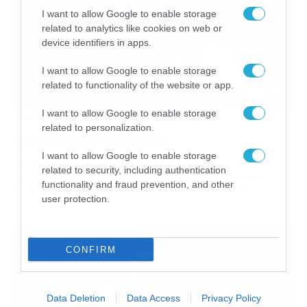
I want to allow Google to enable storage
related to analytics like cookies on web or
device identifiers in apps.
I want to allow Google to enable storage
related to functionality of the website or app.
I want to allow Google to enable storage
30/07/2015
18:14
related to personalization.
Στην Πόρτο ο Οσβάλντο
I want to allow Google to enable storage
O Ιταλός διεθνής φορ είναι ο εκλεκτός των «δράκων»
related to security, including authentication
για να αντικαταστήσει τον Τζάκσον Μαρτίνες Μέσα στις
functionality and fraud prevention, and other
επόμενες ημέρες αναμένεται να ανακοινώσει την
user protection.
απόκτηση του Πάμπλο Οσβάλντο η Πόρτο με τον Ιταλό
επιθετικό να προορίζεται για αντικαταστάτης του
Τζάκσον Μαρτίνες. Οι «δράκοι» πούλησαν τον
Κολομβιανό φορ στην Ατλέτικο Μαδρίτης και άμεσα
CONFIRM
φαίνεται πως βρήκαν τον […]
Data Deletion
Data Access
Privacy Policy