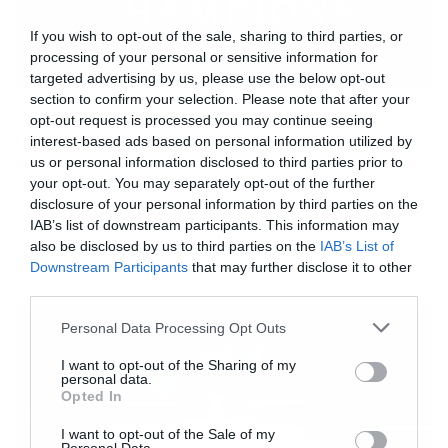
If you wish to opt-out of the sale, sharing to third parties, or
processing of your personal or sensitive information for
targeted advertising by us, please use the below opt-out
section to confirm your selection. Please note that after your
05/08/2019
14:35
opt-out request is processed you may continue seeing
Champions League: Αυτοί είναι οι
interest-based ads based on personal information utilized by
αντίπαλοι ΠΑΟΚ και Ολυμπιακού στα play
us or personal information disclosed to third parties prior to
offs (videos)
your opt-out. You may separately opt-out of the further
disclosure of your personal information by third parties on the
Η κληρωτίδα ανέδειξε το ζευγάρι που περιμένει ο ΠΑΟΚ
IAB’s list of downstream participants. This information may
αν αποκλείσει τον Άγιαξ – Δύσκολα τα πράγματα για τον
also be disclosed by us to third parties on the
IAB’s List of
Ολυμπιακό εφόσον ξεπεράσει το εμπόδιο της
Downstream Participants
that may further disclose it to other
Μπασακσεχίρ. Τον νικητή του ΑΠΟΕΛ-Καραμπάχ θα
third parties.
αντιμετωπίσει ο ΠΑΟΚ στα πλέι οφ του Champions
League, εάν αποκλείσει τον Άγιαξ. Οι αναμετρήσεις στα
Please note that this website/app uses one or more Google
Personal Data Processing Opt Outs
πλέι οφ θα διεξαχθούν στις 20 ή 21 […]
services and may gather and store information including but
not limited to your visit or usage behaviour. You may click to
I want to opt-out of the Sharing of my
personal data.
grant or deny consent to Google and its third-party tags to
Opted In
use your data for below specified purposes in below Google
consent section.
I want to opt-out of the Sale of my