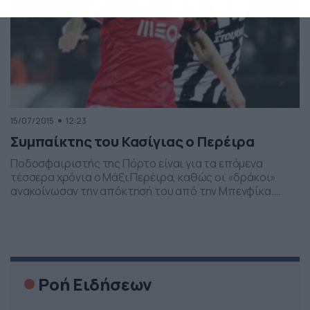
15/07/2015
12:23
Συμπαίκτης του Κασίγιας ο Περέιρα
Ποδοσφαιριστής της Πόρτο είναι για τα επόμενα
τέσσερα χρόνια ο Μάξι Περέιρα, καθώς οι «δράκοι»
ανακοίνωσαν την απόκτησή του από την Μπενφίκα.
«Είμαι ήρεμος, με νοιάζει το καλύτερο για την
οικογένειά μου. Αυτό είναι το μέλλον μου. Είναι μια
μεγάλη αλλαγή. Δεν περίμενα ποτέ ότι θα φτάσει μια
τέτοια στιγμή, έτσι όμως είναι το ποδόσφαιρο», […]
Ροή Ειδήσεων