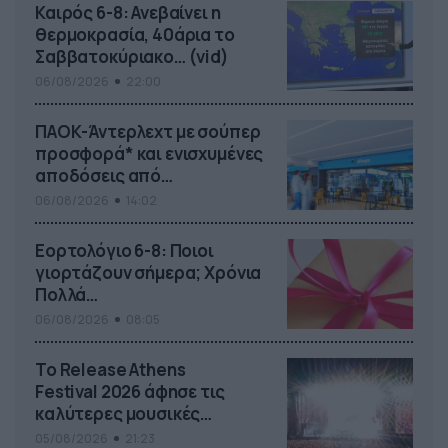
Καιρός 6-8: Ανεβαίνει η
θερμοκρασία, 40άρια το
Σαββατοκύριακο… (vid)
06/08/2026
22:00
ΠΑΟΚ-Άντερλεχτ με σούπερ
προσφορά* και ενισχυμένες
αποδόσεις από
το Pamestoixima.gr
06/08/2026
14:02
Εορτολόγιο 6-8: Ποιοι
γιορτάζουν σήμερα; Χρόνια
Πολλά…
06/08/2026
08:05
Το Release Athens
Festival 2026 άφησε τις
καλύτερες μουσικές
αναμνήσεις
05/08/2026
21:23