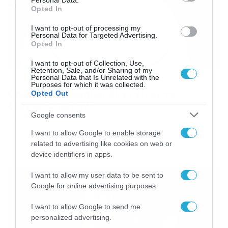
Personal Data.
Opted In
I want to opt-out of processing my
Personal Data for Targeted Advertising.
Opted In
I want to opt-out of Collection, Use,
Retention, Sale, and/or Sharing of my
Personal Data that Is Unrelated with the
15/03/2019
15:37
Purposes for which it was collected.
Champions League: Αυτά είναι τα
Opted Out
ζευγάρια των «8»
Google consents
Δείτε το αποτέλεσμα της κλήρωσης του Champions
League – Ματσάρες! Ολοκληρώθηκε η διαδικασία της
I want to allow Google to enable storage
κλήρωσης της προημιτελικής φάσης του Champions
related to advertising like cookies on web or
League και όπως ήταν λογικό προέκυψαν… ματσάρες!
device identifiers in apps.
Αγγλική μονομαχία ανάμεσα σε Τότεναμ και Σίτι,
κλασσική αναμέτρηση ανάμεσα σε Μπαρτσελόνα και
I want to allow my user data to be sent to
Γιουνάιτεντ. Διαβάστε περισσότερα ΕΔΩ
Google for online advertising purposes.
I want to allow Google to send me
personalized advertising.