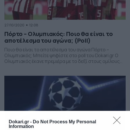
27/10/2020
12:08
Πόρτο – Ολυμπιακός: Ποιο θα είναι το
αποτέλεσμα του αγώνα; (Poll)
Ποιο θα είναι το αποτέλεσμα του αγώνα Πόρτο –
Ολυμπιακός; Μπείτε ψηφίστε στο poll του Dokari.gr Ο
Ολυμπιακός έκανε πρεμιέρα με το δεξί στους ομίλους
του Champions League την προηγούμενη εβδομάδα,
επικρατώντας 1-0 της Μαρσέιγ στο «Γεώργιος
Καραϊσκάκης» χάρη στο «χρυσό» γκολ του Αχμέντ Χασάν.
Η ομάδα του Πέδρο Μαρτίνς δεδομένα θέλει να δώσει
συνέχεια […]
Dokari.gr -
Do Not Process My Personal
Information