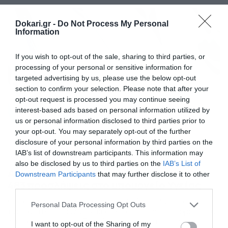
ετοιμάζεται να εκδώσει το ΑΣΕΠ το αμέσως προσεχές
διάστημα. Ειδικότερα, στο Εθνικό Τυπογραφείο
αναμένεται να δημοσιευτεί τις επόμενες ημέρες η
Dokari.gr -
Do Not Process My Personal
Information
προκήρυξη 3Κ/2022 του ΑΣΕΠ που αφορά […]
If you wish to opt-out of the sale, sharing to third parties, or
processing of your personal or sensitive information for
targeted advertising by us, please use the below opt-out
section to confirm your selection. Please note that after your
opt-out request is processed you may continue seeing
interest-based ads based on personal information utilized by
us or personal information disclosed to third parties prior to
your opt-out. You may separately opt-out of the further
disclosure of your personal information by third parties on the
IAB’s list of downstream participants. This information may
13/04/2022
20:35
also be disclosed by us to third parties on the
IAB’s List of
ΑΣΕΠ 6Κ/2020: Τα αποτελέσματα για τις
Downstream Participants
that may further disclose it to other
483 προσλήψεις στο υπουργείο Υγείας
third parties.
Οι οριστικοί πίνακες με για τις 483 προσλήψεις
Please note that this website/app uses one or more Google
Personal Data Processing Opt Outs
προσωπικού Τεχνολογικής Εκπαίδευσης σε φορείς του
services and may gather and store information including but
Υπουργείου Υγείας. Εκδόθηκαν και καταχωρίστηκαν
not limited to your visit or usage behaviour. You may click to
I want to opt-out of the Sharing of my