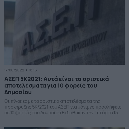
Τεχνολογικής Εκπαίδευσης και οι ειδικότητες που
ζητούνται είναι: μηχανικοί, διοικητικοί, αρχαιολόγοι, […]
17/06/2022
18:16
ΑΣΕΠ 5Κ2021: Αυτά είναι τα οριστικά
αποτελέσματα για 10 φορείς του
Δημοσίου
Οι πίνακες με τα οριστικά αποτελέσματα της
προκήρυξης 5Κ/2021 του ΑΣΕΠ για μόνιμες προσλήψεις
σε 10 φορείς του Δημοσίου Εκδόθηκαν την Τετάρτη 15
Ιουνίου, από το ΑΣΕΠ τα οριστικά αποτελέσματα της
προκήρυξης 5Κ/2021, για την πλήρωση, με σειρά