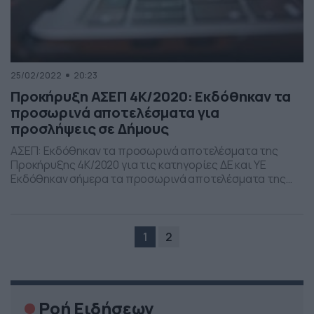
25/02/2022
20:23
Προκήρυξη ΑΣΕΠ 4Κ/2020: Εκδόθηκαν τα
προσωρινά αποτελέσματα για
προσλήψεις σε Δήμους
ΑΣΕΠ: Εκδόθηκαν τα προσωρινά αποτελέσματα της
Προκήρυξης 4Κ/2020 για τις κατηγορίες ΔΕ και ΥΕ
Εκδόθηκαν σήμερα τα προσωρινά αποτελέσματα της
Προκήρυξης 4Κ/2020 για την πλήρωση, με σειρά
προτεραιότητας, μεταξύ άλλων, 1.811 θέσεων τακτικού
προσωπικού Δευτεροβάθμιας και Υποχρεωτικής
Εκπαίδευσης σε δήμους της χώρας. Τα αποτελέσματα
1
2
είναι αναρτημένα στην ιστοσελίδα του ΑΣΕΠ
(www.asep.gr). H προθεσμία υποβολής ενστάσεων […]
Ροή Ειδήσεων