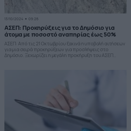
13/10/2024
09:28
ΑΣΕΠ: Προκηρύξεις για το Δημόσιο για
άτομα με ποσοστό αναπηρίας έως 50%
ΑΣΕΠ: Από τις 21 Οκτωβρίου ξεκινά η υποβολή αιτήσεων
για μια σειρά προκηρύξεων για προσλήψεις στο
Δημόσιο. Ξεχωρίζει η μεγάλη προκήρυξη του ΑΣΕΠ
6Κ2024 που αφορά 1592 μόνιμες προσλήψεις
προσωπικού και προσωπικού με σχέση εργασίας
Ιδιωτικού Δικαίου Αορίστου Χρόνου των κατηγοριών
Πανεπιστημιακής, Τεχνολογικής, Δευτεροβάθμιας και
Υποχρεωτικής Εκπαίδευσης σε φορείς του Δημοσίου
αποκλειστικά από άτομα με […]