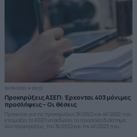
προτεραιότητας, μεταξύ άλλων, 21 θέσεων, τακτικού
προσωπικού και προσωπικού με σχέση εργασίας
Ιδιωτικού Δικαίου Αορίστου Χρόνου Τεχνολογικής […]
30/05/2022
09:22
Προκηρύξεις ΑΣΕΠ: Έρχονται 403 μόνιμες
προσλήψεις – Οι θέσεις
Πρόκειται για τις προκηρύξεις 3Κ/2022 και 4Κ/2022 που
ετοιμάζει το ΑΣΕΠ να εκδώσει το προσεχές διάστημα
Δύο προκηρύξεις, την 3Κ/2022 και την 4Κ/2022 που
αφορούν στην πρόσληψη μονίμων υπαλλήλων