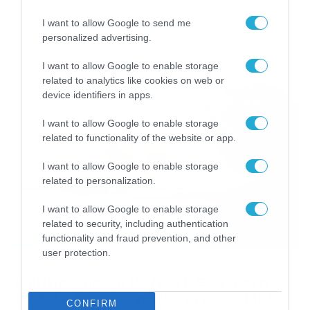
Παράταση ανακοίνωσε το ΑΣΕΠ στην προθεσμία
υποβολής των ηλεκτρονικών αιτήσεων συμμετοχής των
I want to allow Google to send me
υποψηφίων στην Προκήρυξη 1Γ/2022 (Φ.Ε.Κ. 9/25.2.2022/
personalized advertising.
τ. Α.Σ.Ε.Π.), για την πλήρωση 822 θέσεων μόνιμου
προσωπικού Πανεπιστημιακής, Τεχνολογικής και
I want to allow Google to enable storage
Δευτεροβάθμιας Εκπαίδευσης με γραπτό διαγωνισμό
related to analytics like cookies on web or
στην Ανεξάρτητη Αρχή Δημοσίων Εσόδων (Α.Α.Δ.Ε.). Θα
device identifiers in apps.
λήξει στις 16:00 της Τρίτης 5 Απριλίου. […]
I want to allow Google to enable storage
related to functionality of the website or app.
I want to allow Google to enable storage
related to personalization.
I want to allow Google to enable storage
related to security, including authentication
functionality and fraud prevention, and other
user protection.
31/03/2022
19:13
ΑΣΕΠ Προκήρυξη 13K/2021: Ξεκίνησε η
υποβολή δικαιολογητικών για τις 1.123
CONFIRM