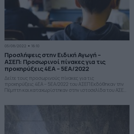
05/08/2022
16:10
Προσλήψεις στην Ειδική Αγωγή –
ΑΣΕΠ: Προσωρινοί πίνακες για τις
προκηρύξεις 4ΕΑ – 5ΕΑ/2022
Δείτε τους προσωρινούς πίνακες για τις
προκηρύξεις 4ΕΑ – 5ΕΑ/2022 του ΑΣΕΠ Εκδόθηκαν την
Πέμπτη και καταχωρίστηκαν στην ιστοσελίδα του ΑΣΕΠ
οι προσωρινοί αξιολογικοί πίνακες κατάταξης και
απορριπτέων των προκηρύξεων: 4ΕΑ/2022 του ΑΣΕΠ
(ΦΕΚ 18/18.4.2022/τ.ΑΣΕΠ) για τη διαδικασία κατάταξης
με σειρά προτεραιότητας, κατά κλάδο και ειδικότητα,
υποψηφίων εκπαιδευτικών πρωτοβάθμιας και
δευτεροβάθμιας Ειδικής Αγωγής και Εκπαίδευσης (ΕΑΕ)
[…]