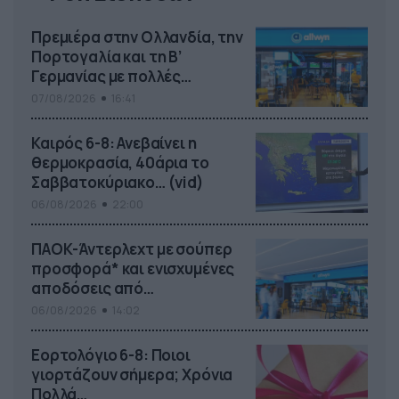
Πρεμιέρα στην Ολλανδία, την
Πορτογαλία και τη Β’
Γερμανίας με πολλές
στοιχηματικές επιλογές από
07/08/2026
16:41
το ΠΑΜΕ ΣΤΟΙΧΗΜΑ
Καιρός 6-8: Ανεβαίνει η
θερμοκρασία, 40άρια το
Σαββατοκύριακο… (vid)
06/08/2026
22:00
ΠΑΟΚ-Άντερλεχτ με σούπερ
προσφορά* και ενισχυμένες
αποδόσεις από
το Pamestoixima.gr
06/08/2026
14:02
Εορτολόγιο 6-8: Ποιοι
γιορτάζουν σήμερα; Χρόνια
Πολλά…