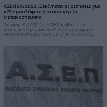
ΑΣΕΠ 2Κ/2022: Ξεκίνησαν οι αιτήσεις για
473 προσλήψεις στο υπουργείο
Μετανάστευσης
Η προκήρυξη 2Κ/2022 του ΑΣΕΠ προβλέπει την
πρόσληψη 473 μόνιμων υπαλλήλων στο υπουργείο
Μετανάστευσης και Ασύλου Ξεκίνησε η διαδικασία
υποβολής των αιτήσεων των υποψηφίων στην
Προκήρυξη 2Κ/2022 (ΦΕΚ 8/23.02.2022/τ. ΑΣΕ.), που
αφορά στην πλήρωση με σειρά προτεραιότητας
τετρακοσίων εβδομήντα τριών (473) θέσεων μόνιμου
προσωπικού Πανεπιστημιακής, Τεχνολογικής,
Δευτεροβάθμιας και Υποχρεωτικής Εκπαίδευσης στο
Υπουργείο Μετανάστευσης και Ασύλου […]