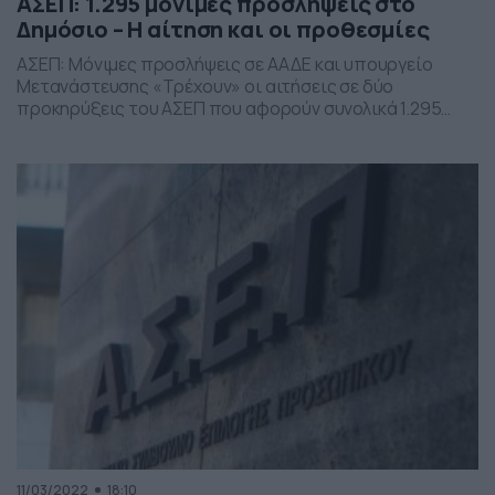
ΑΣΕΠ: 1.295 μόνιμες προσλήψεις στο
Δημόσιο – H αίτηση και οι προθεσμίες
ΑΣΕΠ: Μόνιμες προσλήψεις σε ΑΑΔΕ και υπουργείο
Μετανάστευσης «Τρέχουν» οι αιτήσεις σε δύο
προκηρύξεις του ΑΣΕΠ που αφορούν συνολικά 1.295
μόνιμες προσλήψεις στην Ανεξάρτητη Αρχή Δημοσίων
Εσόδων (ΑΑΔΕ) και το υπουργείο Μετανάστευσης και
Ασύλου. Ειδικότερα, οι προσλήψεις αυτές αφορούν: 822
θέσεις στην ΑΑΔΕ, μέσω της προκήρυξης 1Γ/2022, 473
θέσεις στο υπουργείο Μετανάστευσης και Ασύλου μέσω
της […]
11/03/2022
18:10