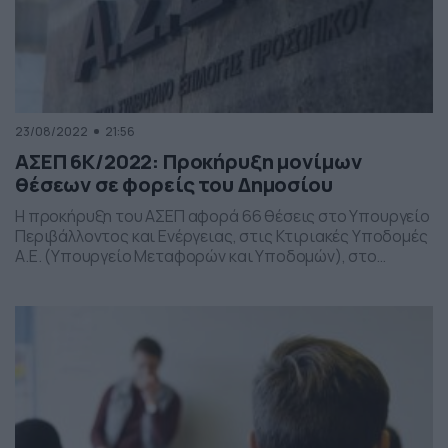
23/08/2022
21:56
ΑΣΕΠ 6Κ/2022: Προκήρυξη μονίμων
θέσεων σε φορείς του Δημοσίου
Η προκήρυξη του ΑΣΕΠ αφορά 66 θέσεις στο Υπουργείο
Περιβάλλοντος και Ενέργειας, στις Κτιριακές Υποδομές
Α.Ε. (Υπουργείο Μεταφορών και Υποδομών), στο
Μπενάκειο Φυτοπαθολογικό Ινστιτούτο (Υπουργείο
Αγροτικής Ανάπτυξης και Τροφίμων) και στο Πράσινο
Ταμείο Ν.Π.Δ.Δ. (Υπουργείο Περιβάλλοντος και
Ενέργειας). Eκδόθηκε η με αριθμό 6Κ/2022 Προκήρυξη
του Α.Σ.Ε.Π. (Φ.Ε.Κ. 57/11.08.2022/τ. Α.Σ.Ε.Π.) που αφορά
στην πλήρωση με σειρά […]