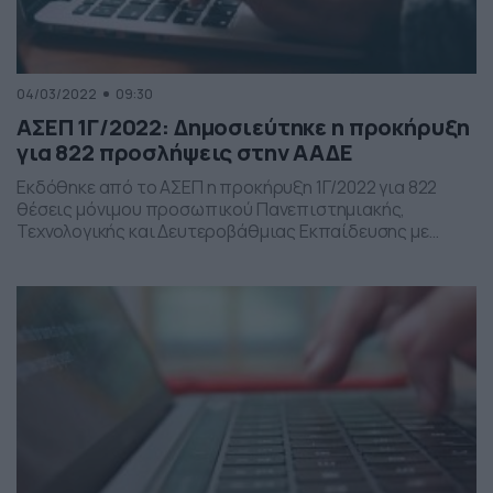
04/03/2022
09:30
ΑΣΕΠ 1Γ/2022: Δημοσιεύτηκε η προκήρυξη
για 822 προσλήψεις στην ΑΑΔΕ
Εκδόθηκε από το ΑΣΕΠ η προκήρυξη 1Γ/2022 για 822
θέσεις μόνιμου προσωπικού Πανεπιστημιακής,
Τεχνολογικής και Δευτεροβάθμιας Εκπαίδευσης με
γραπτό διαγωνισμό στην Ανεξάρτητη Αρχή Δημοσίων
Εσόδων (ΑΑΔΕ). Το Φ.Ε.Κ. της προκήρυξης έχει
καταχωριστεί στην ιστοσελίδα του Α.Σ.Ε.Π. και
διατίθεται δωρεάν από το Εθνικό Τυπογραφείο
(Καποδιστρίου 34, Αθήνα). Οι υποψήφιοι πρέπει να
συμπληρώσουν και να υποβάλουν ηλεκτρονική […]