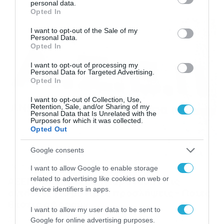
στην ιστοσελίδα του ΑΣΕΠ τα οριστικά αποτελέσματα
personal data.
grant or deny consent to Google and its third-party tags to
Opted In
της Προκήρυξης 6Κ/2020 (ΦΕΚ 28/6-8-2020 Τεύχος
use your data for below specified purposes in below Google
Προκηρύξεων ΑΣΕΠ), για την πλήρωση, με σειρά
consent section.
I want to opt-out of the Sale of my
προτεραιότητας, μεταξύ άλλων, τετρακοσίων ογδόντα
Personal Data.
τριών (483) θέσεων τακτικού προσωπικού
Opted In
Τεχνολογικής Εκπαίδευσης σε φορείς του Υπουργείου
[…]
I want to opt-out of processing my
Personal Data for Targeted Advertising.
Opted In
I want to opt-out of Collection, Use,
Retention, Sale, and/or Sharing of my
Personal Data that Is Unrelated with the
Purposes for which it was collected.
Opted Out
Google consents
05/04/2022
12:08
I want to allow Google to enable storage
related to advertising like cookies on web or
ΑΣΕΠ προκηρύξεις: Παράταση στις
device identifiers in apps.
αιτήσεις για μόνιμες προσλήψεις – Ποιες
θέσεις αφορούν
I want to allow my user data to be sent to
ΑΣΕΠ: Παράταση στις προθεσμίες για δύο προκηρύξεις
Google for online advertising purposes.