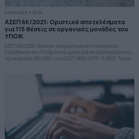
04/03/2022
20:55
ΑΣΕΠ 6Κ/2021: Οριστικά αποτελέσματα
για 115 θέσεις σε οργανικές μονάδες του
ΥΠΟΙΚ
ΑΣΕΠ 6Κ/2021: Βγήκαν τα οριστικά αποτελέσματα
Εκδόθηκαν την Τετάρτη τα οριστικά αποτελέσματα της
προκήρυξης 6Κ/2021 του ΑΣΕΠ (ΦΕΚ 27/11-5-2021 Τεύχος
Προκηρύξεων ΑΣΕΠ), για την πλήρωση, με σειρά
προτεραιότητας, εκατόν δεκαπέντε (115) θέσεων
τακτικού προσωπικού Πανεπιστημιακής Εκπαίδευσης
σε οργανικές μονάδες του υπουργείου Οικονομικών. Ο
πίνακας διοριστέων απεστάλη στο Εθνικό
Τυπογραφείο για δημοσίευση και θα αναρτηθεί στο […]