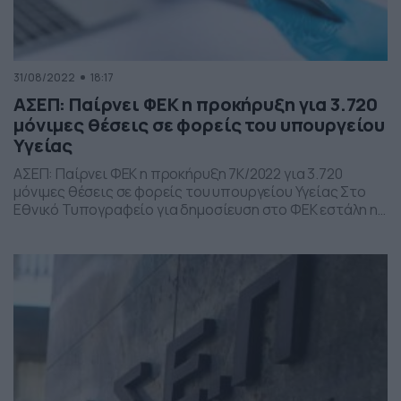
31/08/2022
18:17
ΑΣΕΠ: Παίρνει ΦΕΚ η προκήρυξη για 3.720
μόνιμες θέσεις σε φορείς του υπουργείου
Υγείας
ΑΣΕΠ: Παίρνει ΦΕΚ η προκήρυξη 7Κ/2022 για 3.720
μόνιμες θέσεις σε φορείς του υπουργείου Υγείας Στο
Εθνικό Τυπογραφείο για δημοσίευση στο ΦΕΚ εστάλη η
7K/2022 προκήρυξη του ΑΣΕΠ, που αφορά στην
πλήρωση με σειρά προτεραιότητας 3.720 μόνιμων
διορισμών σε φορείς του υπουργείου Υγείας
(νοσοκομεία) και προσωπικού με σχέση εργασίας
Ιδιωτικού Δικαίου Ορισμένου Χρόνου διάρκειας τριών
[…]