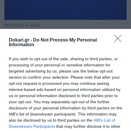
19/07/2020
09:42
Έφηβοι έπιασαν τεράστιο τόνο έπειτα
από 7 ώρες μάχης (video)
Dokari.gr -
Do Not Process My Personal
Information
Έκαναν την ψαριά της ζωής τους. Τρομερή επιτυχία
σημείωσε μία παρέα εφήβων ψαράδων, οι οποίοι
If you wish to opt-out of the sale, sharing to third parties, or
κατάφεραν να πιάσουν έναν τεράστιο τόνο. Μάλιστα, οι
processing of your personal or sensitive information for
τρεις ψαράδες έδωσαν… μάχη περίπου επτά ωρών,
targeted advertising by us, please use the below opt-out
καθώς το ψάρι τους έσυρε περίπου 16 χιλιόμετρα στην
section to confirm your selection. Please note that after your
θάλασσα πριν καταφέρουν να το ανεβάσουν στην βάρκα.
opt-out request is processed you may continue seeing
Το περιστατικό έλαβε χώρα στο Πόρτλαντ των
interest-based ads based on personal information utilized by
Ηνωμένων […]
us or personal information disclosed to third parties prior to
your opt-out. You may separately opt-out of the further
disclosure of your personal information by third parties on the
IAB’s list of downstream participants. This information may
also be disclosed by us to third parties on the
IAB’s List of
Downstream Participants
that may further disclose it to other