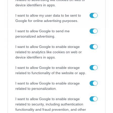
device identifiers in apps.
I want to allow my user data to be sent to
Google for online advertising purposes.
I want to allow Google to send me
24/05/2016
09:00
personalized advertising.
Ψαροτουφεκάς χτυπά τόνο 65 κιλών
μπροστά στην κάμερα (video)
I want to allow Google to enable storage
related to analytics like cookies on web or
Ελληνας ψαροτουφεκάς χτυπά τόνο 65 κιλών και
device identifiers in apps.
καταγράφει καρέ – καρέ τη στιγμή που το ψάρι
καταλήγει στα χέρια του… Δείτε το βίντεο…
I want to allow Google to enable storage
related to functionality of the website or app.
I want to allow Google to enable storage
related to personalization.
I want to allow Google to enable storage
related to security, including authentication
functionality and fraud prevention, and other