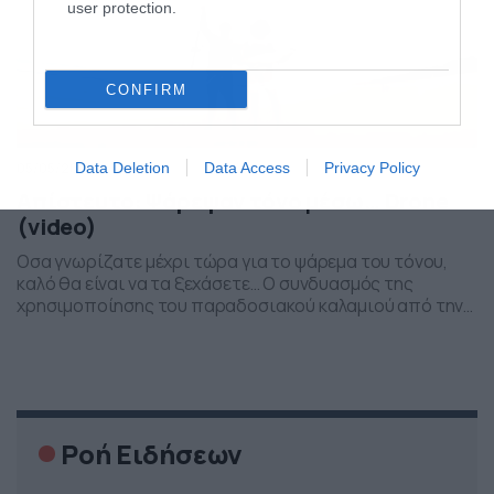
user protection.
CONFIRM
05/05/2016
10:38
Data Deletion
Data Access
Privacy Policy
Απίστευτο: Ψάρεψαν τόνο μέσω… Drone
(video)
Οσα γνωρίζατε μέχρι τώρα για το ψάρεμα του τόνου,
καλό θα είναι να τα ξεχάσετε… Ο συνδυασμός της
χρησιμοποίησης του παραδοσιακού καλαμιού από την
ακτή και της τεχνολογίας μέσω ενός Drone από… αέρος,
φέρνει τα πάνω κάτω και όπως θα δείτε στο βίντεο, με
θαυμαστά αποτελέσματα. Μέσω του Drone οι ψαράδες
εντοπίζουν το κοπάδι με […]
Ροή Ειδήσεων