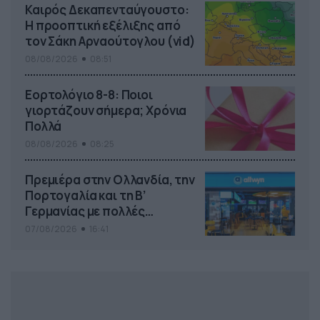
Καιρός Δεκαπενταύγουστο:
Η προοπτική εξέλιξης από
τον Σάκη Αρναούτογλου (vid)
08/08/2026
08:51
Εορτολόγιο 8-8: Ποιοι
γιορτάζουν σήμερα; Χρόνια
Πολλά
08/08/2026
08:25
Πρεμιέρα στην Ολλανδία, την
Πορτογαλία και τη Β’
Γερμανίας με πολλές
στοιχηματικές επιλογές από
07/08/2026
16:41
το ΠΑΜΕ ΣΤΟΙΧΗΜΑ