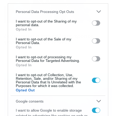
third parties.
Please note that this website/app uses one or more Google
Personal Data Processing Opt Outs
services and may gather and store information including but
not limited to your visit or usage behaviour. You may click to
I want to opt-out of the Sharing of my
personal data.
grant or deny consent to Google and its third-party tags to
08/10/2016
10:47
Opted In
use your data for below specified purposes in below Google
Δεν υπάρχει ο Ιαπωνέζικος τρόπος
consent section.
I want to opt-out of the Sale of my
ψαρέματος τόνων (video)
Personal Data.
Opted In
Εχει γίνει viral το βίντεο με τον απίθανο τρόπο με τον
οποίο Ιάπωνες ψαράδες τσακίζουν ένα κοπάδι τόνων,
I want to opt-out of processing my
βγάζοντας περισσότερα από 100 ψάρια μέσα στην
Personal Data for Targeted Advertising.
τράτα τους. Το αποτέλεσμα δείχνει εντυπωσιακό…
Opted In
I want to opt-out of Collection, Use,
Retention, Sale, and/or Sharing of my
Personal Data that Is Unrelated with the
Purposes for which it was collected.
Opted Out
Google consents
I want to allow Google to enable storage
related to advertising like cookies on web or