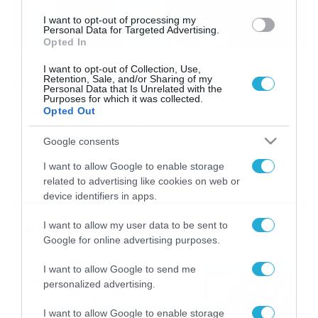
I want to opt-out of processing my
Personal Data for Targeted Advertising.
Opted In
11/09/2015
17:20
I want to opt-out of Collection, Use,
Επισκοπή: Γιάνγιανιν… τέλος!
Retention, Sale, and/or Sharing of my
Personal Data that Is Unrelated with the
Purposes for which it was collected.
Έπειτα από 9 μήνες παρουσίας στο Ρέθυμνο, Ράικο
Opted Out
Γιάνγιανιν και Επισκοπή θα τραβήξουν χωριστούς
δρόμους. Έως ότου βρεθεί ο αντικαταστάτης του
Google consents
Σερβοέλληνα προπονητή, την τεχνική ηγεσία θα
αναλάβουν οι Γιώργος Λυρώνης και Γιώργος
I want to allow Google to enable storage
Μανωλακάκης. Το περιεχόμενο της ανακοίνωσης: «Ο ΑΟ
related to advertising like cookies on web or
Επισκοπής ανακοινώνει τη λύση της συνεργασίας κοινή
device identifiers in apps.
συναινέσει με τον προπονητή, Ράικο Γιάνγιανιν. Ο
σύλλογός […]
Ροή Ειδήσεων
I want to allow my user data to be sent to
Google for online advertising purposes.
Πρεμιέρα στην Ολλανδία, την
I want to allow Google to send me
Πορτογαλία και τη Β’
personalized advertising.
Γερμανίας με πολλές
στοιχηματικές επιλογές από
07/08/2026
16:41
I want to allow Google to enable storage