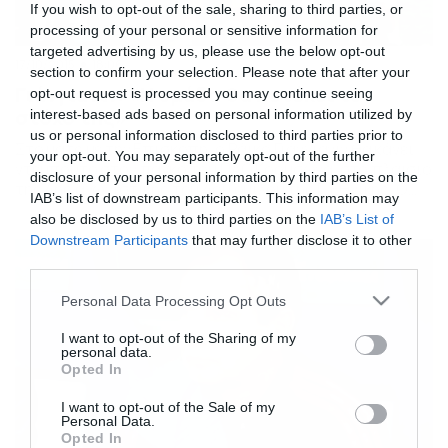
If you wish to opt-out of the sale, sharing to third parties, or
processing of your personal or sensitive information for
targeted advertising by us, please use the below opt-out
17/10/2015
18:06
section to confirm your selection. Please note that after your
Γιάνγιανιν: «Η ομάδα θα πετύχει τον
opt-out request is processed you may continue seeing
στόχο της»
interest-based ads based on personal information utilized by
us or personal information disclosed to third parties prior to
Στο ματς με την Επισκοπή, ο Ράικο Γιάνγιανιν θα κάνει
your opt-out. You may separately opt-out of the further
ντεμπούτο στον πάγκο του ΠΑΟ Κρουσώνα, στο πλαίσιο
disclosure of your personal information by third parties on the
της 4ης αγωνιστικής του 4ου ομίλου της Γ’ Εθνικής. Ο
IAB’s list of downstream participants. This information may
προπονητής του Κρουσώνα παραδέχτηκε τον βαθμό
also be disclosed by us to third parties on the
IAB’s List of
δυσκολίας της αναμέτρησης, ωστόσο επεσήμανε πως με
Downstream Participants
that may further disclose it to other
λίγη τύχη η ομάδα θα καταφέρει να πετύχει τον στόχο
third parties.
της. Αναλυτικά οι δηλώσεις του: […]
Please note that this website/app uses one or more Google
Personal Data Processing Opt Outs
services and may gather and store information including but
not limited to your visit or usage behaviour. You may click to
I want to opt-out of the Sharing of my
personal data.
grant or deny consent to Google and its third-party tags to
Opted In
use your data for below specified purposes in below Google
consent section.
I want to opt-out of the Sale of my
Personal Data.
Opted In