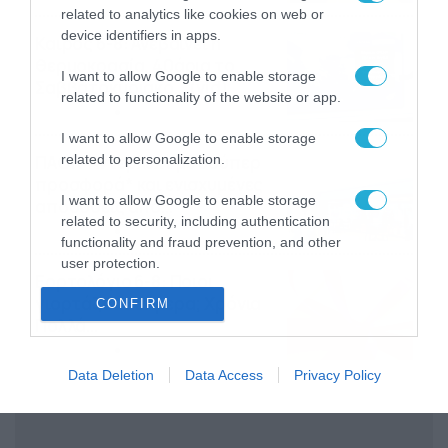
το ΠΑΜΕ ΣΤΟΙΧΗΜΑ
related to analytics like cookies on web or
device identifiers in apps.
Καιρός 6-8: Ανεβαίνει η
θερμοκρασία, 40άρια το
I want to allow Google to enable storage
Σαββατοκύριακο… (vid)
related to functionality of the website or app.
06/08/2026
22:00
I want to allow Google to enable storage
ΠΑΟΚ-Άντερλεχτ με σούπερ
related to personalization.
προσφορά* και ενισχυμένες
I want to allow Google to enable storage
αποδόσεις από
related to security, including authentication
το Pamestoixima.gr
06/08/2026
14:02
functionality and fraud prevention, and other
user protection.
Εορτολόγιο 6-8: Ποιοι
γιορτάζουν σήμερα; Χρόνια
CONFIRM
Πολλά…
06/08/2026
08:05
Data Deletion
Data Access
Privacy Policy