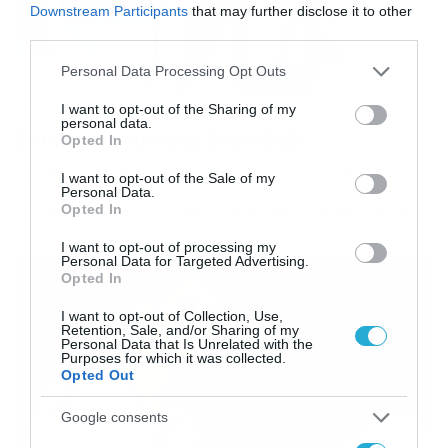
Downstream Participants
that may further disclose it to other
third parties.
Please note that this website/app uses one or more Google
Personal Data Processing Opt Outs
services and may gather and store information including but
not limited to your visit or usage behaviour. You may click to
I want to opt-out of the Sharing of my
25/10/2015
18:57
personal data.
grant or deny consent to Google and its third-party tags to
Επιτέλους νίκη για Σοσιεδάδ
Opted In
use your data for below specified purposes in below Google
Τεράστια βαθμολογική ανάσα για τη Σοσιεδάδ που
consent section.
I want to opt-out of the Sale of my
επικράτησε 4-0 της Λεβάντε εκτός έδρας. Με αυτό το
Personal Data.
τρίποντο οι φιλοξενούμενοι απομακρύνθηκαν από την
Opted In
επικίνδυνη ζώνη και μετά από πολλά αγωνιστικά λεπτά
I want to opt-out of processing my
έκαναν μία πειστική εμφάνιση. Με το «καλημέρα» ο
Personal Data for Targeted Advertising.
Κάρλος Βέλα έκανε το 0-1 στο 28ο λεπτό, με τον
Opted In
Αγκιρέτσε στο 35′ να πετυχαίνει το 2-0. […]
I want to opt-out of Collection, Use,
Retention, Sale, and/or Sharing of my
Personal Data that Is Unrelated with the
Purposes for which it was collected.
Opted Out
Google consents