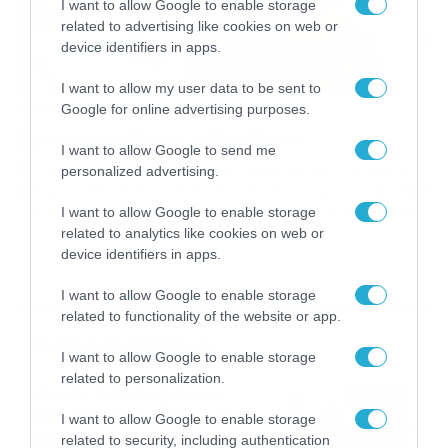
I want to allow Google to enable storage
related to advertising like cookies on web or
device identifiers in apps.
I want to allow my user data to be sent to
04/04/2014
19:36
Google for online advertising purposes.
Δεν υπολογίζεται ο Ρονάλντο
I want to allow Google to send me
Εκτός αποστολής έμεινε ο Κριστιάνο Ρονάλντο για το
personalized advertising.
ματς με τη Ρεάλ Σοσιεδάδ στο «Ανοέτα», για λογαριασμό
της 32ης αγωνιστικής του πρωταθλήματος της Primera
I want to allow Google to enable storage
Division (05/04). Το τεχνικό τιμ των «μερένγκες» έθεσε
related to analytics like cookies on web or
νοκ άουτ τον Πορτογάλο άσσο για τον εκτός έδρας
device identifiers in apps.
αγώνα με τη Ρεάλ Σοσιεδάδ, αφενός για να του δώσει
ανάσες και αφετέρου να […]
I want to allow Google to enable storage
related to functionality of the website or app.
Ροή Ειδήσεων
I want to allow Google to enable storage
related to personalization.
Καιρός 6-8: Ανεβαίνει η
θερμοκρασία, 40άρια το
I want to allow Google to enable storage
Σαββατοκύριακο… (vid)
related to security, including authentication