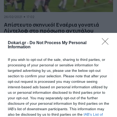
26/02/2021
17:02
Απίστευτο σκηνικό! Εναέρια γονατιά
Λίντελοφ στο πρόσωπο αντιπάλου
(video)
Dokari.gr -
Do Not Process My Personal
Σκηνή… MMA εκτυλίχθηκε σε παιχνίδι του Europa
Information
League. Μια τρομερή φάση που θύμισε επαγγελματική…
πάλη σημειώθηκε στον αγώνα της Μάντσεστερ
If you wish to opt-out of the sale, sharing to third parties, or
Γιουνάιτεντ με τη Ρεάλ Σοσιεδάδ για το Europa League.
processing of your personal or sensitive information for
Ο αμυντικός των «μπέμπηδων» Βίκτορ Λίντελοφ έριξε
γονατιά στο πρόσωπο ενός αντιπάλου στον αγώνα με
targeted advertising by us, please use the below opt-out
τη Ρεάλ Σοσιεδάδ για το Europa League. Ο Λίντελοφ
section to confirm your selection. Please note that after your
πήδηξε ψηλά […]
opt-out request is processed you may continue seeing
interest-based ads based on personal information utilized by
us or personal information disclosed to third parties prior to
your opt-out. You may separately opt-out of the further
disclosure of your personal information by third parties on the
IAB’s list of downstream participants. This information may
also be disclosed by us to third parties on the
IAB’s List of