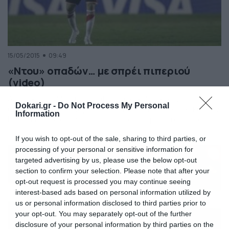
15/05/2015
09:49
«Ντου» οπαδών… με σπρέι πιπεριού
(video)
Απίστευτο αλλά αυτή τη φορά όχι ελληνικό… Ο
Dokari.gr -
Do Not Process My Personal
επαναληπτικός ανάμεσα στην Μπόκα Τζούνιορς και την
Information
Ρίβερ Πλέιτ για τους «16» του Κόπα Λιμπερταδόρες, δεν
ολοκληρώθηκε εξαιτίας σπρέι πιπεριού. Μάλιστα καλά
διαβάσατε! Με το που βγήκαν οι παίκτες της Ρίβερ από
If you wish to opt-out of the sale, sharing to third parties, or
τα αποδυτήρια του «Μπομπονέρα» για την έναρξη του
processing of your personal or sensitive information for
δευτέρου ημιχρόνου, οι οπαδοί των γηπεδούχων τους
targeted advertising by us, please use the below opt-out
[…]
section to confirm your selection. Please note that after your
opt-out request is processed you may continue seeing
interest-based ads based on personal information utilized by
us or personal information disclosed to third parties prior to
your opt-out. You may separately opt-out of the further
disclosure of your personal information by third parties on the