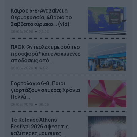
Καιρός 6-8: Ανεβαίνει η
θερμοκρασία, 40άρια το
Σαββατοκύριακο… (vid)
06/08/2026
22:00
ΠΑΟΚ-Άντερλεχτ με σούπερ
προσφορά* και ενισχυμένες
αποδόσεις από
το Pamestoixima.gr
06/08/2026
14:02
Εορτολόγιο 6-8: Ποιοι
γιορτάζουν σήμερα; Χρόνια
Πολλά…
06/08/2026
08:05
Το Release Athens
Festival 2026 άφησε τις
καλύτερες μουσικές