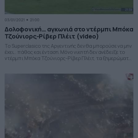
03/01/2021
21:00
Δολοφονική… αγκωνιά στο ντέρμπι Μπόκα
Τζούνιορς-Ρίβερ Πλέιτ (video)
Το Superclasico της Αργεντινής δεν θα μπορούσε να μην
έχει… πάθος και ένταση. Μόνο νικητή δεν ανέδειξε το
ντέρμπι Μπόκα Τζούνιορς-Ρίβερ Πλέιτ, τα ξημερώματα
στην Αργεντινή, για το Κύπελλο «Ντιέγκο Μαραντόνα».
Μετά από έναν χρόνο χωρίς τέτοιο ντέρμπι, λόγω της
πανδημίας, οι δύο ομάδες έπαιξαν στο «Μπομπονέρα»
και έμειναν στο 2-2. Μεταξύ άλλων είχε και […]