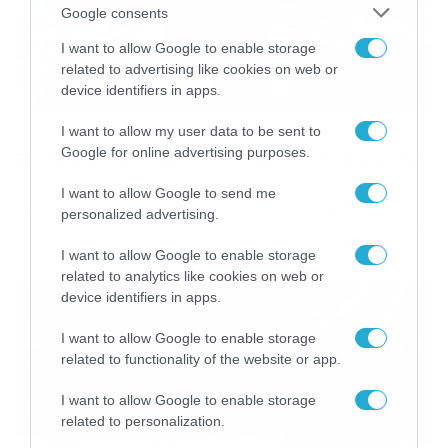
Google consents
I want to allow Google to enable storage
related to advertising like cookies on web or
device identifiers in apps.
12/12/2014
15:40
I want to allow my user data to be sent to
Google for online advertising purposes.
Ξέσπασε σε λυγμούς ο Γκαγιάρδο (video)
Η μητέρα του έφυγε από τη ζωή πριν από λίγες ημέρες
I want to allow Google to send me
και όπως ήταν φυσικό της αφιέρωσε την κατάκτηση του
personalized advertising.
Κόπα Σουνταμερικάνα με την φανέλα της Ρίβερ Πλέιτ Ο
λόγος για τον τεχνικό της Ρίβερ Μαρσέλο Γκαγιάρδο.
I want to allow Google to enable storage
Υπήρξε σπουδαίος ποδοσφαιριστής και πλέον είναι
related to analytics like cookies on web or
ανερχόμενος προπονητής. Πάνω από όλα όμως, ο
device identifiers in apps.
Μαρσέλο Γκαγιάρδο, είναι άνθρωπος και […]
I want to allow Google to enable storage
related to functionality of the website or app.
I want to allow Google to enable storage
related to personalization.