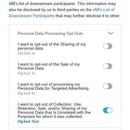
IAB’s list of downstream participants. This information may
also be disclosed by us to third parties on the
IAB’s List of
Downstream Participants
that may further disclose it to other
third parties.
Please note that this website/app uses one or more Google
Personal Data Processing Opt Outs
20/12/2014
12:19
services and may gather and store information including but
not limited to your visit or usage behaviour. You may click to
I want to opt-out of the Sharing of my
Ρίβερ: Θέλει Σαβιόλα
personal data.
grant or deny consent to Google and its third-party tags to
Opted In
Την επιστροφή του Χαβιέρ Σαβιόλα στο «Μονουμεντάλ»
use your data for below specified purposes in below Google
προσπαθεί να καταφέρει η Ρίβερ Πλέιτ, με τον
consent section.
I want to opt-out of the Sale of my
Αργεντινό να μην υπολογίζεται στη Βερόνα. Σύμφωνα με
Personal Data.
τα ιταλικά ΜΜΕ, οι «Μιγιονάριος» θέλουν να κάνουν
Opted In
ένα… χριστουγεννιάτικο δώρο στους οπαδούς τους, με
την επιστροφή του «κουνελιού», που είναι από τους
I want to opt-out of processing my
Personal Data for Targeted Advertising.
πλέον αγαπητούς παίκτες και φέρονται να έχουν ήδη
Opted In
κάνει […]
I want to opt-out of Collection, Use,
Retention, Sale, and/or Sharing of my
Personal Data that Is Unrelated with the
Purposes for which it was collected.
Opted Out