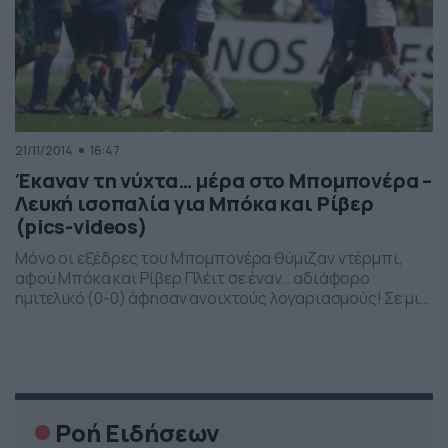
21/11/2014
16:47
Έκαναν τη νύχτα… μέρα στο Μπομπονέρα –
Λευκή ισοπαλία για Μπόκα και Ρίβερ
(pics-videos)
Μόνο οι εξέδρες του Μπομπονέρα θύμιζαν ντέρμπι,
αφού Μπόκα και Ρίβερ Πλέιτ σε έναν… αδιάφορο
ημιτελικό (0-0) άφησαν ανοιχτούς λογαριασμούς! Σε μια
εβδομάδα ο επαναληπτικός. Σε μία εκρηκτική
ατμόσφαιρα που δημιούργησαν οι περίπου 50.000
φίλαθλοι των γηπεδούχων, κλήθηκαν να «διδάξουν»
μπάλα οι δύο ιστορικές ομάδες. Ντέρμπι με πολλά
φάουλ, εννέα κίτρινες κάρτες, αλλά και κακό […]
Ροή Ειδήσεων