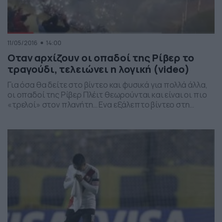
11/05/2016
14:00
Οταν αρχίζουν οι οπαδοί της Ρίβερ το
τραγούδι, τελειώνει η λογική (video)
Για όσα θα δείτε στο βίντεο και φυσικά για πολλά άλλα,
οι οπαδοί της Ρίβερ Πλέιτ θεωρούνται και είναι οι πιο
«τρελοί» στον πλανήτη… Ενα εξάλεπτο βίντεο στη
διάρκεια του οποίου κάνουν τη νύχτα μέρα και δεν
σταματούν… δευτερόλεπτο να τραγουδούν. Γιατί όταν
οι οπαδοί της Ρίβερ τραγουδούν, τελειώνει -απλά- η
ποδοσφαιρική λογική. Δείτε όσα […]