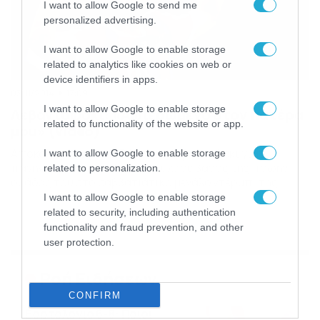
I want to allow Google to send me
personalized advertising.
I want to allow Google to enable storage
related to analytics like cookies on web or
device identifiers in apps.
03/11/2014
17:09
I want to allow Google to enable storage
Λεβαντόφσκι: «Αφιερωμένο στον πατέρα
related to functionality of the website or app.
μου» (video)
Αποκάλυψη από τον Ρόμπερτ Λεβαντόφσκι γιατί
I want to allow Google to enable storage
πανηγύρισε το γκολ που πέτυχε σε βάρος της πρώην
related to personalization.
ομάδας του στο σαββατιάτικο μεγάλο ντέρμπι της
Μπουντεσλίγκα. Ο Πολωνός διεθνής επιθετικός πέτυχε
I want to allow Google to enable storage
το πρώτο γκολ της Μπάγερν στο νικηφόρο 2-1 επί της
related to security, including authentication
Ντόρτμουντ και υποστηρίζει ότι ο πανηγυρισμός του
functionality and fraud prevention, and other
δεν έχει να κάνει με έλλειψη σεβασμό απέναντι στην
user protection.
ομάδα […]
Ροή Ειδήσεων
CONFIRM
Εορτολόγιο 6-8: Ποιοι