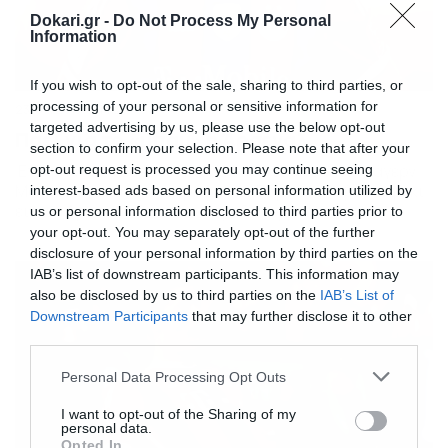
Dokari.gr -
Do Not Process My Personal
Information
If you wish to opt-out of the sale, sharing to third parties, or
processing of your personal or sensitive information for
23/07/2015
14:23
targeted advertising by us, please use the below opt-out
Πάει για το «μπαμ» η Άρσεναλ
section to confirm your selection. Please note that after your
Έτοιμη να καταθέσει επίσημη πρόταση στην Μπάγερν
opt-out request is processed you may continue seeing
Μονάχου για την μεταγραφή του Ρόμπερτ Λεβαντόφσκι
interest-based ads based on personal information utilized by
είναι η Άρσεναλ. Οι «κανονιέρηδες» βρίσκονται σε
us or personal information disclosed to third parties prior to
αναζήτηση ενός ποδοσφαιριστή που θα ηγηθεί των
your opt-out. You may separately opt-out of the further
επιθετικών προσπαθειών του «συγκροτήματος» του
disclosure of your personal information by third parties on the
Αρσέν Βενγκέρ και πρώτος στόχος είναι ο
IAB’s list of downstream participants. This information may
συμπατριώτης του Γάλλου τεχνικού, Καρίμ Μπενζεμά.
also be disclosed by us to third parties on the
IAB’s List of
Ωστόσο, η περίπτωσή του μόνο εύκολη δεν μπορεί να […]
Downstream Participants
that may further disclose it to other
third parties.
Please note that this website/app uses one or more Google
Personal Data Processing Opt Outs
services and may gather and store information including but
not limited to your visit or usage behaviour. You may click to
I want to opt-out of the Sharing of my
personal data.
grant or deny consent to Google and its third-party tags to
Opted In