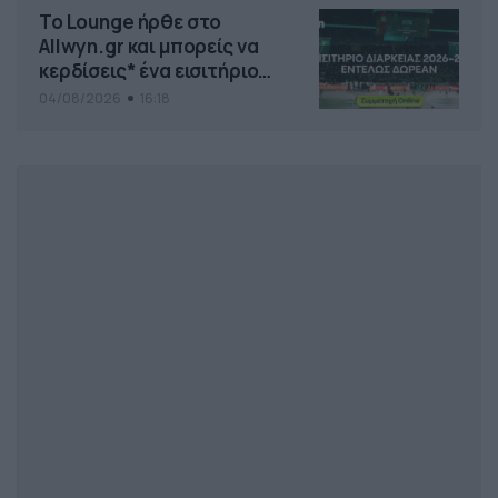
Το Lounge ήρθε στο
Allwyn.gr και μπορείς να
κερδίσεις* ένα εισιτήριο
διαρκείας του
04/08/2026
16:18
Παναθηναϊκού AKTOR