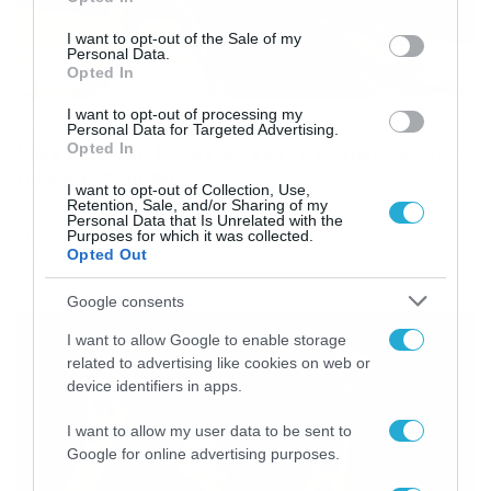
use your data for below specified purposes in below Google
consent section.
I want to opt-out of the Sale of my
Personal Data.
Opted In
I want to opt-out of processing my
14/07/2015
12:26
Personal Data for Targeted Advertising.
Μάντσεστερ Γιουνάιτεντ: Στο προσκήνιο
Opted In
ο Λεβαντόφσκι
I want to opt-out of Collection, Use,
Retention, Sale, and/or Sharing of my
Οι άνθρωποι της Μάντσεστερ Γιουνάιτεντ εξετάζουν
Personal Data that Is Unrelated with the
την περίπτωση του Μπάστιαν Σβαϊνστάιγκερ, τον
Purposes for which it was collected.
οποίο θέλουν να εντάξουν στο δυναμικό τους. Οι
Opted Out
«κόκκινοι» έχουν υψηλούς στόχους τη φετινή σεζόν.
Αρχικά θέλουν να διεκδικήσουν με αξιώσεις το
Google consents
πρωτάθλημα και παράλληλα να παρουσιάσουν ένα
I want to allow Google to enable storage
ανταγωνιστικό πρόσωπο στην Ευρώπη και το
Champions League του. Πριν από λίγες μέρες οι Άγγλοι
related to advertising like cookies on web or
[…]
device identifiers in apps.
I want to allow my user data to be sent to
Google for online advertising purposes.