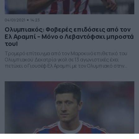
04/01/2021
14:23
Ολυμπιακός: Φοβερές επιδόσεις από τον
Ελ Αραμπί – Μόνο ο Λεβαντόφσκι μπροστά
του!
Τρομερό επίτευγμα από τον Μαροκινό επιθετικό του
Ολυμπιακού Δεκατρία γκολ σε 13 αγωνιστικές έχει
πετύχει ο Γιουσέφ Ελ Αραμπί με τον Ολυμπιακό στην
Super league. Μπροστά από τον Μαροκινό διεθνή
επιθετικό του Ολυμπιακού, στα 20 κορυφαία
πρωταθλήματα της Ευρώπης (σύμφωνα με την
κατάταξη της UEFA), βρίσκεται μόνο ο Ρόμπερτ
Λεβαντόφσκι με 19 γκολ σε 14 […]