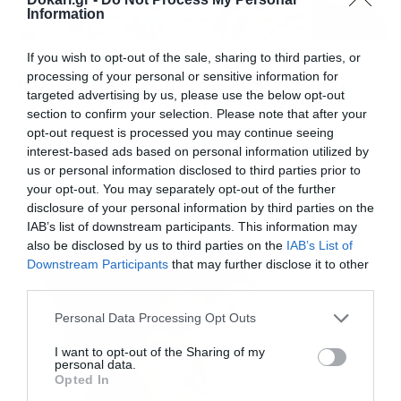
Information
If you wish to opt-out of the sale, sharing to third parties, or
28/11/2021
09:17
processing of your personal or sensitive information for
J2US: Απίστευτη αλλαγή, δείτε πώς είναι
targeted advertising by us, please use the below opt-out
ο Σαρμπέλ – Οργίασε τοTwitter (pics)
section to confirm your selection. Please note that after your
Σάββατο χθες και στον Alpha είχε J2US. Για ακόμα ένα
opt-out request is processed you may continue seeing
βράδυ οι συμμετέχοντες έδωσαν καλύτερό τους εαυτό
interest-based ads based on personal information utilized by
προσπαθώντας να αποσπάσουν την υψηλότερη
us or personal information disclosed to third parties prior to
βαθμολογία από την κριτική επιτροπή. Η βραδιά είχε
your opt-out. You may separately opt-out of the further
πολλές εκπλήξεις όπως και καλεσμένους, με έναν από
disclosure of your personal information by third parties on the
αυτούς να είναι ο Σαρμπέλ, ο οποίος υπήρξε ένας από
IAB’s list of downstream participants. This information may
τους αγαπημένους τραγουδιστές της προηγούμενης
also be disclosed by us to third parties on the
IAB’s List of
δεκαετίας. Ο […]
Downstream Participants
that may further disclose it to other
third parties.
Please note that this website/app uses one or more Google
Personal Data Processing Opt Outs
services and may gather and store information including but
not limited to your visit or usage behaviour. You may click to
I want to opt-out of the Sharing of my
personal data.
grant or deny consent to Google and its third-party tags to
Opted In
use your data for below specified purposes in below Google