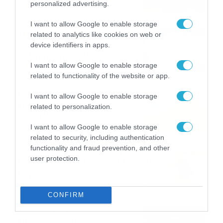
personalized advertising.
06/08/2026
08:05
I want to allow Google to enable storage
Το Release Athens
related to analytics like cookies on web or
Festival 2026 άφησε τις
device identifiers in apps.
καλύτερες μουσικές
αναμνήσεις
I want to allow Google to enable storage
05/08/2026
21:23
related to functionality of the website or app.
Καιρός: Σάκης Αρναούτογλου
I want to allow Google to enable storage
για την τάση έως της
related to personalization.
Παναγίας
04/08/2026
22:07
I want to allow Google to enable storage
related to security, including authentication
functionality and fraud prevention, and other
Καιρός: Κολυδάς για τάση
user protection.
15νθημέρου και ζέστη 8-10
Αυγούστου
04/08/2026
21:46
CONFIRM
Το Lounge ήρθε στο
Allwyn.gr και μπορείς να