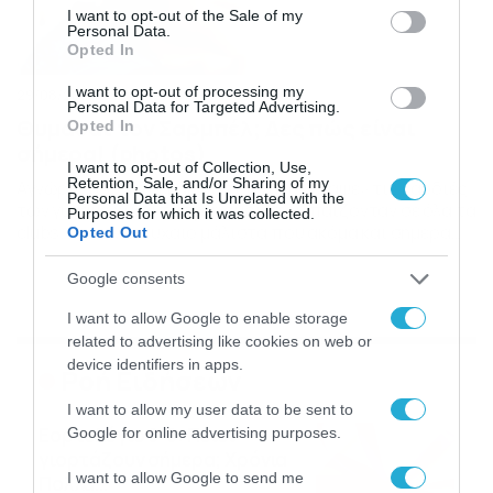
consent section.
I want to opt-out of the Sale of my
Personal Data.
Opted In
I want to opt-out of processing my
29/08/2019
12:44
Personal Data for Targeted Advertising.
Θυμάσαι τον Σαρμπέλ; Δες πώς είναι
Opted In
σήμερα! (photos)
I want to opt-out of Collection, Use,
Retention, Sale, and/or Sharing of my
Αγνώριστος! Τη δεκαετία του 2000 «έκαψε» τις καρδιές
Personal Data that Is Unrelated with the
των γυναικών και τα τραγούδια του παίζονταν σε όλα τα
Purposes for which it was collected.
clubs. Δεν είναι τυχαίο μάλιστα που ακόμα και σήμερα
Opted Out
θα ακούσεις κάποια από τα κομμάτια του την ώρα που
πίνεις το ποτό σου. Το 2007, ο Σαρμπέλ μας
Google consents
εκπροσώπησε στη Eurovision κερδίζοντας την 7η θέση
με το […]
I want to allow Google to enable storage
related to advertising like cookies on web or
device identifiers in apps.
Ροή Ειδήσεων
I want to allow my user data to be sent to
Εορτολόγιο 6-8: Ποιοι
Google for online advertising purposes.
γιορτάζουν σήμερα; Χρόνια
I want to allow Google to send me
Πολλά…