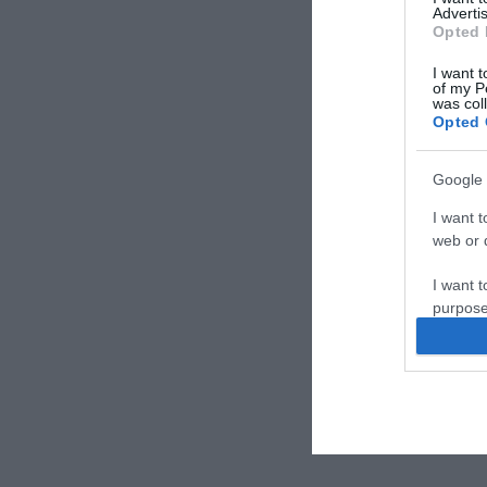
Advertis
Opted 
I want t
of my P
was col
Opted 
Google 
I want t
web or d
I want t
purpose
I want 
I want t
web or d
I want t