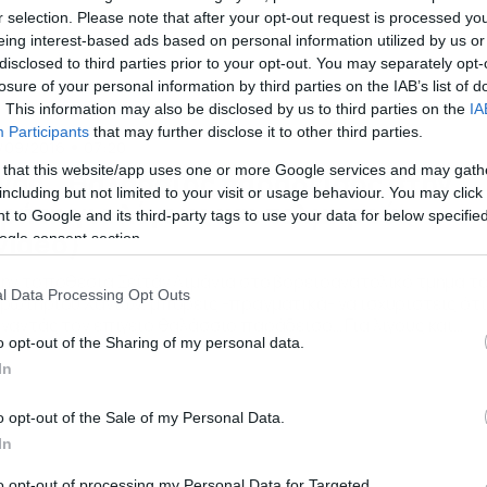
r selection. Please note that after your opt-out request is processed y
eing interest-based ads based on personal information utilized by us or
disclosed to third parties prior to your opt-out. You may separately opt-
losure of your personal information by third parties on the IAB’s list of
. This information may also be disclosed by us to third parties on the
IA
Participants
that may further disclose it to other third parties.
/09/2016
07:20
 that this website/app uses one or more Google services and may gath
νας… θαλάσσιος παράδεισος στην
including but not limited to your visit or usage behaviour. You may click 
ρήτη για λίγους και τολμηρούς
 to Google and its third-party tags to use your data for below specifi
video)
ogle consent section.
ην τοποθεσία Σεϊτάν Λιμάνια στο βορειοανατολικό τμήμα τ
l Data Processing Opt Outs
ρωτηρίου Χανίων, μπορείς -πραγματικά- να ισχυριστείς ότι
ναντάς τον επίγειο θαλάσσιο παράδεισο… Για λίγους και
o opt-out of the Sharing of my personal data.
λμηρούς που όμως, η όποια ταλαιπωρία, σε αποζημιώνει με
ν απίστευτα μοναδική εμπειρία. Ενα μόνο μικρό δείγμα στο
In
ντεο…
o opt-out of the Sale of my Personal Data.
In
to opt-out of processing my Personal Data for Targeted