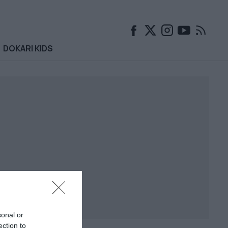
DOKARI KIDS
sonal or
ection to