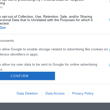
ing.
In
o opt-out of Collection, Use, Retention, Sale, and/or Sharing
ersonal Data that Is Unrelated with the Purposes for which it
lected.
Out
consents
o allow Google to enable storage related to advertising like cookies on
evice identifiers in apps.
o allow my user data to be sent to Google for online advertising
s.
CONFIRM
to allow Google to send me personalized advertising.
o allow Google to enable storage related to analytics like cookies on
Data Deletion
Data Access
Privacy Policy
evice identifiers in apps.
o allow Google to enable storage related to functionality of the website