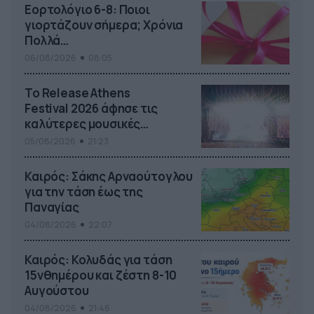
Εορτολόγιο 6-8: Ποιοι
γιορτάζουν σήμερα; Χρόνια
Πολλά…
06/08/2026
08:05
Το Release Athens
Festival 2026 άφησε τις
καλύτερες μουσικές
αναμνήσεις
05/08/2026
21:23
Καιρός: Σάκης Αρναούτογλου
για την τάση έως της
Παναγίας
04/08/2026
22:07
Καιρός: Κολυδάς για τάση
15νθημέρου και ζέστη 8-10
Αυγούστου
04/08/2026
21:46