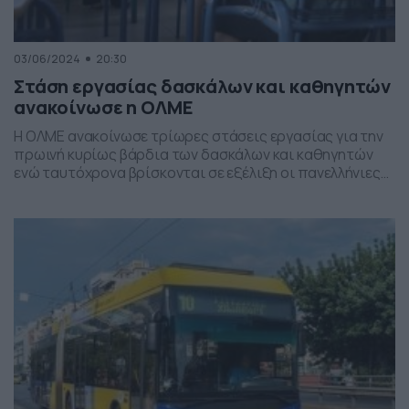
03/06/2024
20:30
Στάση εργασίας δασκάλων και καθηγητών
ανακοίνωσε η ΟΛΜΕ
Η ΟΛΜΕ ανακοίνωσε τρίωρες στάσεις εργασίας για την
πρωινή κυρίως βάρδια των δασκάλων και καθηγητών
ενώ ταυτόχρονα βρίσκονται σε εξέλιξη οι πανελλήνιες
2024. Συγκεκριμένα ο πρόεδρος της ΟΛΜΕ μιλώντας
στην ΕΡΤ, τόνισε ότι η απεργία δεν επηρεάζει τις
πανελλήνιες 2024. «Δεν υπάρχει κανένας κίνδυνος για
τις πανελλήνιες, καθώς οι στάσεις εργασίας αφορούν
ένα πάρα πολύ […]