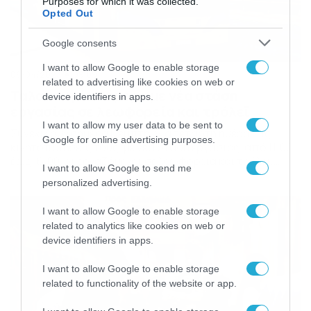
Purposes for which it was collected.
Opted Out
Google consents
I want to allow Google to enable storage
06/04/2023
09:09
related to advertising like cookies on web or
Ταλαιπωρία σήμερα με νέα στάση
device identifiers in apps.
εργασίας σε λεωφορεία και τρόλεϊ
I want to allow my user data to be sent to
Συνεχίζουν σήμερα Πέμπτη, για τέταρτη ημέρα, τις
Google for online advertising purposes.
κινητοποιήσεις τους, με νέα στάση εργασίας, από 11:00
έως 16:00, οι εργαζόμενοι σε λεωφορεία και τρόλεϊ,
I want to allow Google to send me
ζητώντας ασφαλείς και ποιοτικές δημόσιες μαζικές
personalized advertising.
μεταφορές. Τα τελευταία δρομολόγια αναμένεται να
αναχωρήσουν από τις αφετηρίες από τις 10:00 π.μ. ενώ
I want to allow Google to enable storage
η αποκατάσταση της κυκλοφορίας αναμένεται μετά τις
related to analytics like cookies on web or
17:00. Κανονικά θα κινούνται […]
device identifiers in apps.
I want to allow Google to enable storage
related to functionality of the website or app.