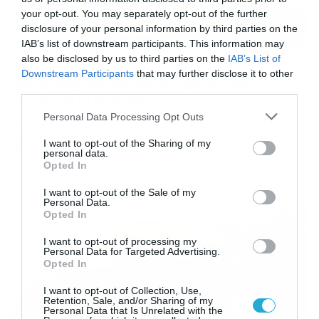
your opt-out. You may separately opt-out of the further
disclosure of your personal information by third parties on the
IAB’s list of downstream participants. This information may
also be disclosed by us to third parties on the
IAB’s List of
07/04/2023
08:57
Downstream Participants
that may further disclose it to other
Νέα στάση εργασίας σε τρόλεϊ και
third parties.
λεωφορεία σήμερα
Please note that this website/app uses one or more Google
Personal Data Processing Opt Outs
Για πέμπη συνεχή ημέρα οι εργαζόμενοι σε λεωφορεία
services and may gather and store information including but
και τρόλει θα τραβήξουν χειρόφρενα και θα
not limited to your visit or usage behaviour. You may click to
I want to opt-out of the Sharing of my
ακινητοποιήσουν τα Μέσα Μαζικής Μεταφοράς από τις
personal data.
grant or deny consent to Google and its third-party tags to
11 το πρωί έως τις 4 το απόγευμα. Το πάγιο αίτημά τους
Opted In
use your data for below specified purposes in below Google
είναι η διασφάλιση τη ασφάλειας των μεταφορών. Τα
consent section.
τελευταία πρωινά δρομολόγια αναμένεται να
I want to opt-out of the Sale of my
Personal Data.
αναχωρήσουν από τις αφετηρίες από τις 10:00 ενώ […]
Opted In
I want to opt-out of processing my
Personal Data for Targeted Advertising.
Opted In
I want to opt-out of Collection, Use,
Retention, Sale, and/or Sharing of my
Personal Data that Is Unrelated with the