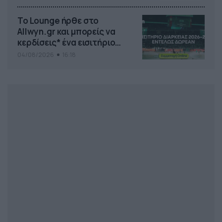
Το Lounge ήρθε στο
Allwyn.gr και μπορείς να
κερδίσεις* ένα εισιτήριο
διαρκείας του
04/08/2026
16:18
Παναθηναϊκού AKTOR