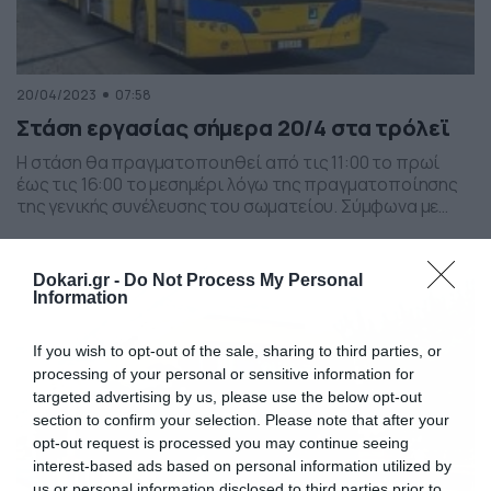
20/04/2023
07:58
Στάση εργασίας σήμερα 20/4 στα τρόλεϊ
Η στάση θα πραγματοποιηθεί από τις 11:00 το πρωί
έως τις 16:00 το μεσημέρι λόγω της πραγματοποίησης
της γενικής συνέλευσης του σωματείου. Σύμφωνα με
ανακοίνωση της Ένωσης Εργαζομένων ΗΛΠΑΠ, το
διοικητικό συμβούλιο αποφάσισε την πραγματοποίηση
της τρίτης εξ αναβολής γενικής συνέλευσης, στο
Dokari.gr -
Do Not Process My Personal
αμαξοστάσιο Αττικής, με θέματα τον οικονομικό και
Information
διοικητικό απολογισμό. Τα οχήματα αναμένεται να […]
If you wish to opt-out of the sale, sharing to third parties, or
processing of your personal or sensitive information for
targeted advertising by us, please use the below opt-out
section to confirm your selection. Please note that after your
opt-out request is processed you may continue seeing
interest-based ads based on personal information utilized by
us or personal information disclosed to third parties prior to