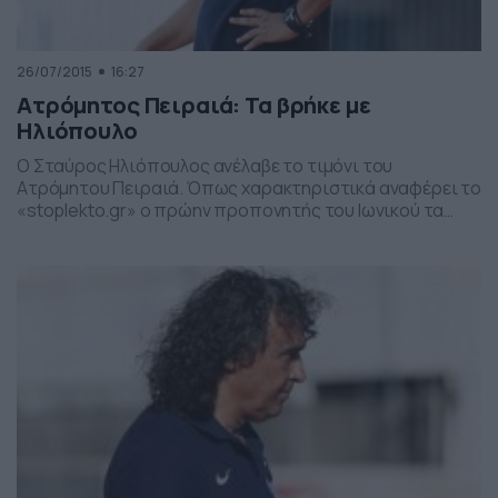
26/07/2015
16:27
Ατρόμητος Πειραιά: Τα βρήκε με
Ηλιόπουλο
Ο Σταύρος Ηλιόπουλος ανέλαβε το τιμόνι του
Ατρόμητου Πειραιά. Όπως χαρακτηριστικά αναφέρει το
«stoplekto.gr» ο πρώην προπονητής του Ιωνικού τα
βρήκε σε όλα με τη διοίκηση των Πειραιωτών και
οσονούπω αναμένεται εκείνος και οι παίκτες του να
σηκώσουν… μανίκια.Ο έμπειρος τεχνικός που θα ηγηθεί
της προσπάθειας των Καμινιωτών τη νέα αγωνιστική
περίοδο στο πρωτάθλημα της […]