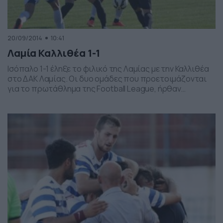
20/09/2014
10:41
Λαμία Καλλιθέα 1-1
Ισόπαλο 1-1 έληξε το φιλικό της Λαμίας με την Καλλιθέα
στο ΔΑΚ Λαμίας. Οι δυο ομάδες που προετοιμάζονται
για το πρωτάθλημα της Football League, ήρθαν
ισόπαλες χθες (19/09) σε αναναμέτρηση φιλικού
χαρακτήρα. Τόσο ο Μπάμπης Τεννές όσο και ο Σταύρος
Ηλιόπουλος χρησιμοποίησαν όλους τους παίκτες που
είχαν στη διάθεση τους, ενώ ντεμπούντο για τους
γηπεδούχος […]