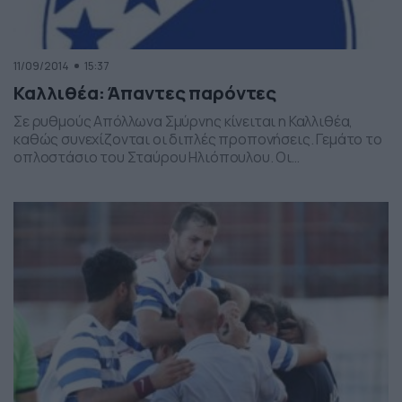
11/09/2014
15:37
Καλλιθέα: Άπαντες παρόντες
Σε ρυθμούς Απόλλωνα Σμύρνης κίνειται η Καλλιθέα,
καθώς συνεχίζονται οι διπλές προπονήσεις. Γεμάτο το
οπλοστάσιο του Σταύρου Ηλιόπουλου. Οι
«κυανόλευκοι» προετοιμάζονται για τη ρεβάνς με τον
Απόλλωνα Σμύρνης, που θα διεξαχθεί το ερχόμενο
Σάββατο (13/09 17:00). Η προετοιμασία είναι άκρως
απαιτητική, καθώς τις δυο τελευταίες μέρες γίνονται
διπλές προπονήσεις, μια κάθε πρωί και μια κάθε […]