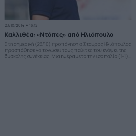
23/10/2014
16:12
Καλλιθέα: «Ντόπες» από Ηλιόπουλο
Στη σημερινή (23/10) προπόνηση ο Σταύρος Ηλιόπουλος
προσπάθησε να τονώσει τους παίκτες του ενόψει της
δύσκολης συνέχειας. Μια ημέρα μετά την ισοπαλία (1-1)
με τον Άλιμο στη Νέα Σμύρνη, το κλίμα στο στρατόπεδο
της αθηναϊκής ομάδας ήταν αρκετά βαρύ. Για αυτό το
λόγο, ο κόουτς των «κυανόλευκων» μίλησε στους
ποδοσφαιριστές του, επισημαίνοντας ότι ο δρόμος […]