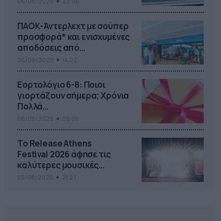
06/08/2026
22:00
ΠΑΟΚ-Άντερλεχτ με σούπερ
προσφορά* και ενισχυμένες
αποδόσεις από
το Pamestoixima.gr
06/08/2026
14:02
Εορτολόγιο 6-8: Ποιοι
γιορτάζουν σήμερα; Χρόνια
Πολλά…
06/08/2026
08:05
Το Release Athens
Festival 2026 άφησε τις
καλύτερες μουσικές
αναμνήσεις
05/08/2026
21:23