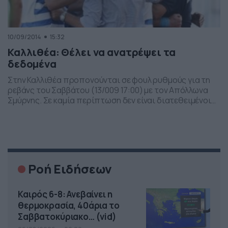
10/09/2014
15:32
Καλλιθέα: Θέλει να ανατρέψει τα
δεδομένα
Στην Καλλιθέα προπονούνται σε φουλ ρυθμούς για τη
ρεβάνς του Σαββάτου (13/009 17:00) με τον Απόλλωνα
Σμύρνης. Σε καμία περίπτωση δεν είναι διατεθειμένοι
να παραδώσουν τα όπλα. Το 1-1 του πρώτου αγώνα συν
το γεγονός ότι παίζει εκτός έδρας κόντρα σε μια
έμπειρη ομάδα, μπορεί να μειώνει κάπως τις
πιθανότητες πρόκρισης στους «32» για την […]
Ροή Ειδήσεων
Καιρός 6-8: Ανεβαίνει η
θερμοκρασία, 40άρια το
Σαββατοκύριακο… (vid)