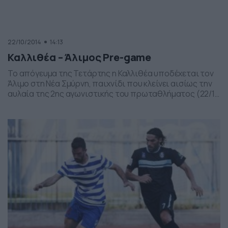
22/10/2014
14:13
Καλλιθέα – Άλιμος Pre-game
Το απόγευμα της Τετάρτης η Καλλιθέα υποδέχεται τον
Άλιμο στη Νέα Σμύρνη, παιχνίδι που κλείνει αισίως την
αυλαία της 2ης αγωνιστικής του πρωταθλήματος (22/10
16:00). Σήμερα ολοκληρώνεται η δεύτερη πράξη της
Football League με τον αγώνα της Καλλιθέας και του
Αλίμου στο γήπεδο του Πανιωνίου. Οι «κυανόλευκοι» θα
ψάξουν την πρώτη τους νίκη τη φετινή […]