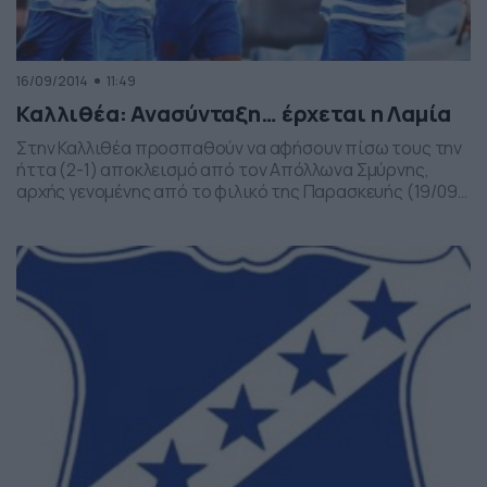
16/09/2014
11:49
Καλλιθέα: Ανασύνταξη… έρχεται η Λαμία
Στην Καλλιθέα προσπαθούν να αφήσουν πίσω τους την
ήττα (2-1) αποκλεισμό από τον Απόλλωνα Σμύρνης,
αρχής γενομένης από το φιλικό της Παρασκευής (19/09)
με τη Λαμία. Ο Σταύρος Ηλιόπουλος έστειλε στους
ποδοσφαιριστές του μήνυμα ανασύνταξης, μετά τον
αποκλεισμό από την «Ελαφρά Ταξιαρχία» για τους «32»
του θεσμού. Ο τεχνικός των «κυανόλευκων» δεν θέλει σε
καμία […]