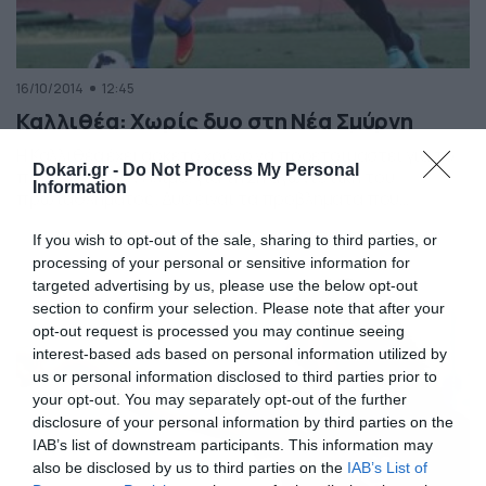
16/10/2014
12:45
Καλλιθέα: Χωρίς δυο στη Νέα Σμύρνη
Η Καλλιθέα έχει αρκετό χρόνο να προετοιμαστεί για το
Dokari.gr -
Do Not Process My Personal
παιχνίδι με τον Άλιμο, για τη 2η αγωνιστική του
Information
πρωταθλήματος. Δυο είναι τα προβλήματα που
καλείται να ξεπεράσει. Οι «κυανόλευκοι» έχουν αφήσει
πίσω τους την ήττα (2-0) από τον Ηρακλή Ψαχνών στο
If you wish to opt-out of the sale, sharing to third parties, or
ματς της πρεμιέρας και θέλουν οπωσδήποτε το
processing of your personal or sensitive information for
τρίποντο προκειμένου να καλύψουν όσο πιο νωρίς […]
targeted advertising by us, please use the below opt-out
section to confirm your selection. Please note that after your
opt-out request is processed you may continue seeing
interest-based ads based on personal information utilized by
us or personal information disclosed to third parties prior to
your opt-out. You may separately opt-out of the further
disclosure of your personal information by third parties on the
IAB’s list of downstream participants. This information may
also be disclosed by us to third parties on the
IAB’s List of