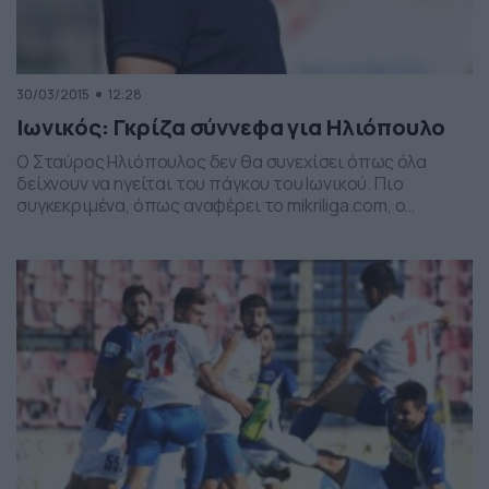
30/03/2015
12:28
Ιωνικός: Γκρίζα σύννεφα για Ηλιόπουλο
Ο Σταύρος Ηλιόπουλος δεν θα συνεχίσει όπως όλα
δείχνουν να ηγείται του πάγκου του Ιωνικού. Πιο
συγκεκριμένα, όπως αναφέρει το mikriliga.com, ο
έμπειρος τεχνικός υπέβαλλε την παραίτησή του μετά
την εκτός έδρας ήττα (2-1) από τον Αστέρα Βάρης, μια
απόφαση που αναμένεται να γίνει αποδεκτή και από τη
διοίκηση των Νικαιωτών. Μέσα στις επόμενες ώρες […]