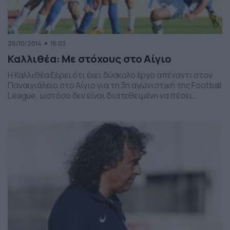
26/10/2014
18:03
Καλλιθέα: Με στόχους στο Αίγιο
Η Καλλιθέα ξέρει ότι έχει δύσκολο έργο απέναντι στον
Παναιγιάλειο στο Αίγιο για τη 3η αγωνιστική της Football
League, ωστόσο δεν είναι διατεθειμένη να πέσει
αμαχητί. Οι «κυανόλευκοι» θα προσπαθήσουν να
πάρουν βαθμούς ή βαθμό κόντρα σε μια από τις
ποιοτικότερες ομάδες του ομίλου, τον Παναιγιάλειο,
προκειμένου να ξεκολλήσουν από τις τελευταίες θέσεις
του βαθμολογικού […]