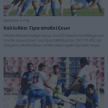
08/11/2014
17:19
Καλλιθέα: Ώρα αποδείξεων
Η Καλλιθέα κοντράρεται με τον ΑΟ Χανιά στο Μάλεμε για
την 5η αγωνιστική του πρωταθλήματος (9/11 15:00), σε
ένα ματς αποδείξεων. Η αθηναϊκή ομάδα βρίσκεται με
την πλάτη στον τοίχο, αφού έπειτα από τέσσερις
αγωνιστικές έχει μαζέψει μόλις ένα βαθμό. Οι
«κυανόλευκοι» γνωρίζουν ότι έχουν δύσκολο έργο
απέναντι στους Κρητικούς, αλλά θα τα παίξουν όλα […]