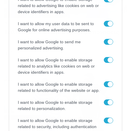
related to advertising like cookies on web or
device identifiers in apps.
30/09/2014
17:58
I want to allow my user data to be sent to
Google for online advertising purposes.
Καλλίθεα: Από αύριο στις προπονήσεις
Ο Σταύρος Ηλιόπουλος χορήγησε ρεπό στους παίκτες
I want to allow Google to send me
του για σήμερα Τρίτη (30/09). Την ευκαιρία να πάρουν
personalized advertising.
πολύτιμες ανάσες είχαν σήμερα οι ποδοσφαιριστές της
Καλλιθέας, έπειτα από απόφαση του τεχνικού των
I want to allow Google to enable storage
«κυανόλευκων». Το επόμενο προγραμματισμένο
related to analytics like cookies on web or
ραντεβού είναι για αύριο Τετάρτη (1/10). Ωστόσο η
device identifiers in apps.
αθηναϊκή ομάδα βρίσκεται σε αναζήτηση αντιπάλου για
φιλικό μέσα στο ερχόμενο Σαββατοκύριακο, αλλά […]
I want to allow Google to enable storage
related to functionality of the website or app.
I want to allow Google to enable storage
related to personalization.
I want to allow Google to enable storage
related to security, including authentication