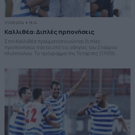
17/09/2014
15:14
Καλλιθέα: Διπλές πρπονήσεις
Στην Καλλιθέα πραγματοποιούνται διπλές
προπονήσεις πάντα υπό τις οδηγίες του Σταύρου
Ηλιόπουλου. Το πρόγραμμα της Τετάρτης (17/09)
περιελάμβανε μια πρωινή προπόνηση ενώ το απόγευμα
της ίδιας ημέρας θα πραγματοποιηθεί και η δεύτερη. Οι
«κυανόλευκοι» έχουν αφήσει πίσω τους την ήττα από το
Φωστήρα για το Κύπελλο και πλέον στρέφονται στο
πρωτάθλημα, το οποίο αρχίζει σε […]