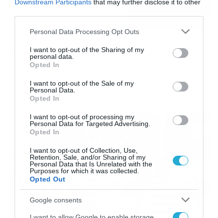
Downstream Participants
that may further disclose it to other
third parties.
Please note that this website/app uses one or more Google
Personal Data Processing Opt Outs
13/10/2014
13:17
services and may gather and store information including but
not limited to your visit or usage behaviour. You may click to
I want to opt-out of the Sharing of my
Ηλιόπουλος: «Τα λάθη πληρώνονται»
personal data.
grant or deny consent to Google and its third-party tags to
Opted In
Ο Σταύρος Ηλιόπουλος παραδέχτηκε πως κάθε λάθος
use your data for below specified purposes in below Google
έχει και το τίμημα του σε αυτή την κατηγορία,
consent section.
I want to opt-out of the Sale of my
υποστηρίζοντας ότι χρόνο με τον χρόνο η Καλλιθέα θα
Personal Data.
γίνεται όλο και καλύτερη. Αναλυτικά τα όσα είπε αμέσως
Opted In
μετά την ήττα (2-0) από τον Ηρακλή Ψαχνών: «Πρέπει να
καταλάβουμε γρήγορα ότι τα λάθη πληρώνονται σε αυτή
I want to opt-out of processing my
Personal Data for Targeted Advertising.
την κατηγορία. Πρέπει […]
Opted In
I want to opt-out of Collection, Use,
Retention, Sale, and/or Sharing of my
Personal Data that Is Unrelated with the
Purposes for which it was collected.
Opted Out
Google consents
I want to allow Google to enable storage