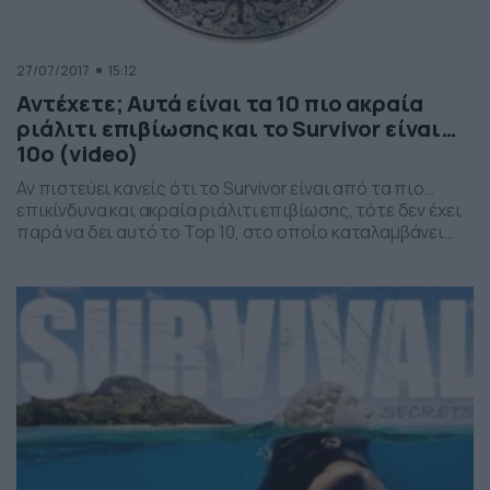
27/07/2017
15:12
Αντέχετε; Αυτά είναι τα 10 πιο ακραία
ριάλιτι επιβίωσης και το Survivor είναι…
10ο (video)
Αν πιστεύει κανείς ότι το Survivor είναι από τα πιο…
επικίνδυνα και ακραία ριάλιτι επιβίωσης, τότε δεν έχει
παρά να δει αυτό το Top 10, στο οποίο καταλαμβάνει
μόλις την 10η θέση. Και όποιος τολμήσει να φέρει στην
Ελλάδα το Winter, που δικαιωματικά κατακτά την
πρωτιά, θα… σηκώσει όλο το χαρτί της τηλεοπτικής
αγοράς. Το […]