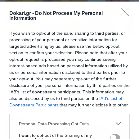
Dokari.gr -
Do Not Process My Personal
Information
If you wish to opt-out of the sale, sharing to third parties, or
processing of your personal or sensitive information for
09/07/2017
09:09
targeted advertising by us, please use the below opt-out
Οι αποκαλύψεις του Φουρθιώτη για το
section to confirm your selection. Please note that after your
Survival και το μυθικό έπαθλο των
opt-out request is processed you may continue seeing
250.000 ευρώ (video)
interest-based ads based on personal information utilized by
us or personal information disclosed to third parties prior to
Τι είπε ο Μένιος Φουρθιώτης για το Survival Secrets
your opt-out. You may separately opt-out of the further
που έρχεται στην τηλεόραση του Ε και θα κάνει
disclosure of your personal information by third parties on the
πλουσιότερο τον νικητή του κατά… 250.000 ευρώ;
IAB’s list of downstream participants. This information may
Πρόκειται, πράγματι, για το πιο μεγάλο έπαθλο που θα
δοθεί σε ελληνικό ριάλιτι, με τον Μένιο Φουρθιώτη να
also be disclosed by us to third parties on the
IAB’s List of
ρίχνει και τις… σπόντες του προς την πλευρά του ΣΚΑΪ
Downstream Participants
that may further disclose it to other
και του […]
third parties.
Please note that this website/app uses one or more Google
Personal Data Processing Opt Outs
services and may gather and store information including but
not limited to your visit or usage behaviour. You may click to
I want to opt-out of the Sharing of my