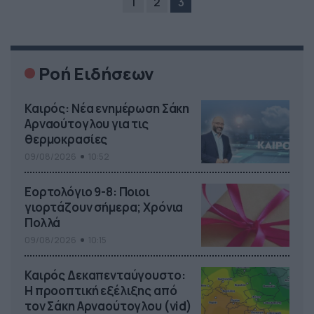
1
2
3
Ροή Ειδήσεων
Καιρός: Νέα ενημέρωση Σάκη
Αρναούτογλου για τις
θερμοκρασίες
09/08/2026
10:52
Εορτολόγιο 9-8: Ποιοι
γιορτάζουν σήμερα; Χρόνια
Πολλά
09/08/2026
10:15
Καιρός Δεκαπενταύγουστο:
Η προοπτική εξέλιξης από
τον Σάκη Αρναούτογλου (vid)