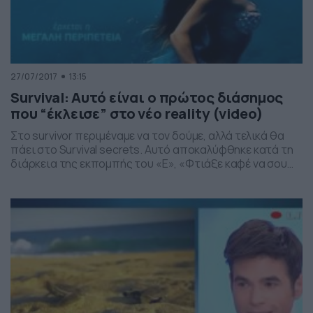
27/07/2017
13:15
Survival: Αυτό είναι ο πρώτος διάσημος
που “έκλεισε” στο νέο reality (video)
Στο survivor περιμέναμε να τον δούμε, αλλά τελικά θα
πάει στο Survival secrets. Αυτό αποκαλύφθηκε κατά τη
διάρκεια της εκπομπής του «Ε», «Φτιάξε καφέ να σου
πω». Κατά τη διάρκεια συζήτησης στον αέρα της
εκπομπής και ενώ το πάνελ συζητούσε για το ποιοι
διάσημοι θα μπουν στο Nomads, ακούστηκε το όνομα
του Γιώργου Μανίκα. Ομως, […]