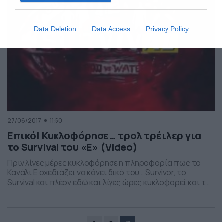
Data Deletion
Data Access
Privacy Policy
27/06/2017
11:50
Επικό! Κυκλοφόρησε… τρολ τρέιλερ για
το Survival του «Ε» (Video)
Πριν λίγες μέρες κυκλοφόρησε η πληροφορία πως το
Κανάλι Ε σχεδιάζει να κάνει δικό του… Survivor, το
Survival και πλέον εδώ και λίγες ώρες κυκλοφορεί και το
πρώτο… τρολ – τρέιλερ, όπως αυτό ετοιμάστηκε από
την παραγωγή της εκπομπής Rodeo, του… ΣΚΑΪ. Δείτε το
βίντεο, είναι πραγματικά απολαυστικό… Μένει να δούμε
ποια θα είναι η […]