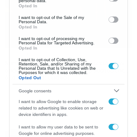
personal data.
grant or deny consent to Google and its third-party tags to
Opted In
use your data for below specified purposes in below Google
consent section.
I want to opt-out of the Sale of my
Personal Data.
Opted In
I want to opt-out of processing my
Personal Data for Targeted Advertising.
Opted In
07/07/2017
17:14
I want to opt-out of Collection, Use,
Survival Secrets: Ονόματα… φωτιά στην
Retention, Sale, and/or Sharing of my
Personal Data that Is Unrelated with the
ομάδα των Διασήμων και παρουσιαστής…
Purposes for which it was collected.
όλα τα λεφτά; (video)
Opted Out
Αποφασισμένος να… τινάξει το Survivor στον αέρα είναι
Google consents
ο Μένιος Φουρθιώτης, σκέψεις να δοθεί έπαθλο
200.000 ευρώ στον νικητή του Survival Secrets. Η
I want to allow Google to enable storage
διαρροή για τα πρώτα ονόματα από την ομάδα των
related to advertising like cookies on web or
Διασήμων και η πρόταση στον Ψινάκη για την
device identifiers in apps.
παρουσίαση του ριάλιτι. Σύμφωνα με όσα ειπώθηκαν
στην εκπομπή του Καναλιού Ε «Φτιάξε καφέ να […]
I want to allow my user data to be sent to
Google for online advertising purposes.