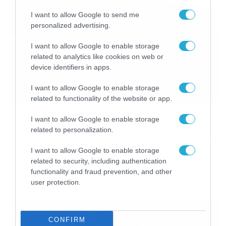
I want to allow Google to send me
personalized advertising.
I want to allow Google to enable storage
related to analytics like cookies on web or
device identifiers in apps.
I want to allow Google to enable storage
related to functionality of the website or app.
05/07/2017
14:43
I want to allow Google to enable storage
Survival Secrets: Ερχεται… επίσημα στο
related to personalization.
Κανάλι Ε. Ποια θα το παρουσιάζει; (video)
I want to allow Google to enable storage
Το Survivor… φεύγει (προσωρινά) το… Survival Secrets
related to security, including authentication
έρχεται, από το Κανάλι Ε, που θα επιχειρήσει να κάνει τη
functionality and fraud prevention, and other
δική του παραγωγή, σε μια από τις πολλές εξωτικές
user protection.
παραλίες που διαθέτει η Ελλάδα. Ανακοινώθηκε και
επίσημα ο… ερχομός του νέου ριάλιτι επιβίωσης.
Φημολογείται, εντόνως μάλιστα, τα τελευταία 24ωρα
ότι έχει γίνει επίσημη πρόταση για την παρουσίαση […]
CONFIRM