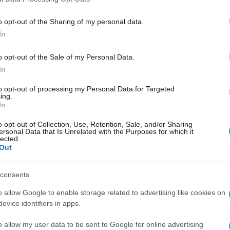
αρμπρίζ την ώρα που οδηγούσε
o opt-out of the Sharing of my personal data.
video)
In
χεροί στην ατυχία τους… Τη λαχτάρα της ζωή της έπαθε μία
ηγός τη στιγμή που οδηγούσε, με τον αδερφό της να κάθεται
o opt-out of the Sale of my Personal Data.
ο δίπλα κάθισμα. Ενώ κινούνταν με το όχημα σε δρόμο στη
In
orgia των ΗΠΑ, ξαφνικά έσκασε με τεράστια δύναμη κάτι στο
ρμπρίζ, κάνοντας τρύπα. Κλείστε τη διαμονή σας για τις
to opt-out of processing my Personal Data for Targeted
λοκαιρινές σας διακοπές […]
ing.
In
o opt-out of Collection, Use, Retention, Sale, and/or Sharing
/04/2017
11:00
ersonal Data that Is Unrelated with the Purposes for which it
lected.
υνοδηγός σέρνει το καρότσι από το
Out
μάξι στο δρόμο και εξοργίζει (video
consents
ίστευτο θράσος και συμπεριφορά δύο οδηγών προς το παι
υς. Η αστυνομία σταμάτησε το αυτοκίνητο ύστερα από
o allow Google to enable storage related to advertising like cookies on
κετές αναφορές, που είχαν γίνει για αυτό το περιστατικό αλ
evice identifiers in apps.
λικά το καρότσι δεν είχε μέσα παιδί.
o allow my user data to be sent to Google for online advertising