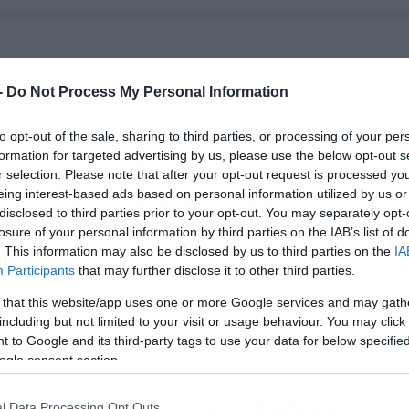
-
Do Not Process My Personal Information
/01/2021
21:42
to opt-out of the sale, sharing to third parties, or processing of your per
πίστευτο περιστατικό στο Ράλι
formation for targeted advertising by us, please use the below opt-out s
τακάρ! Παράτησε τον συνοδηγό του
r selection. Please note that after your opt-out request is processed y
eing interest-based ads based on personal information utilized by us or
τη μέση του πουθενά (photos)
disclosed to third parties prior to your opt-out. You may separately opt-
losure of your personal information by third parties on the IAB’s list of
αν τα νεύρα ξεπερνούν την… κοινή λογική πίσω από το τιμόν
. This information may also be disclosed by us to third parties on the
IA
 αγώνες του Ράλι Ντακάρ είναι πολύ δύσκολοι και απαιτητικο
 τους οδηγούς να κάποια στιγμή να φτάνουν στα όριά τους.
Participants
that may further disclose it to other third parties.
λά αυτό που έγινε φέτος δεν συμβαίνει συχνά. Στο UTV με το
 that this website/app uses one or more Google services and may gath
ιθμό 438η η κατάσταση ήταν ιδιαίτερα τεταμένη και στην 11η
including but not limited to your visit or usage behaviour. You may click 
δική… […]
 to Google and its third-party tags to use your data for below specifi
ogle consent section.
/06/2020
06:16
πίστευτο: Δείτε τι καρφώθηκε στο
l Data Processing Opt Outs