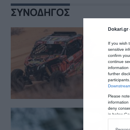
ΣΥΝΟΔΗΓΟΣ
Dokari.gr 
17
If you wish 
Α
sensitive in
Ν
confirm you
continue se
σ
information 
further disc
Ότ
participants
Οι
με
Downstream 
Αλ
Please note
αρ
information 
ει
deny consent
in below Go
15
Α
Persona