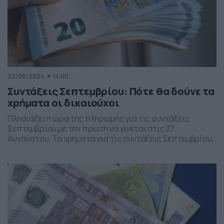
22/08/2024
14:00
Συντάξεις Σεπτεμβρίου: Πότε θα δούνε τα
χρήματα οι δικαιούχοι
Πλησιάζει η ώρα της πληρωμής για τις συντάξεις
Σεπτεμβρίου με την πρώτη να γίνεται στις 27
Αυγούστου. Τα χρήματα για τις συντάξεις Σεπτεμβρίου
θα πιστωθούν στα ΑΤΜ από την προηγούμενη το
απόγευμα, όπως συνήθως. Συγκεκριμένα: – Την τέταρτη
τελευταία εργάσιμη ημέρα του προηγούμενου μήνα θα
καταβάλλονται οι συντάξεις των τέως Ταμείων Μη
Μισθωτών [ΟΓΑ, ΟΑΕΕ, […]