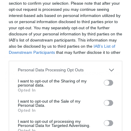
section to confirm your selection. Please note that after your
opt-out request is processed you may continue seeing
interest-based ads based on personal information utilized by
us or personal information disclosed to third parties prior to
your opt-out. You may separately opt-out of the further
disclosure of your personal information by third parties on the
IAB’s list of downstream participants. This information may
also be disclosed by us to third parties on the
IAB’s List of
Downstream Participants
that may further disclose it to other
third parties.
12/08/2024
13:10
Please note that this website/app uses one or more Google
Personal Data Processing Opt Outs
Αυξήσεις για τους συνταξιούχους- Ποιοι
services and may gather and store information including but
είναι δικαιούχοι
not limited to your visit or usage behaviour. You may click to
I want to opt-out of the Sharing of my
personal data.
grant or deny consent to Google and its third-party tags to
Αυξήσεις για τους συνταξιούχους καθώς οκτώ
Opted In
use your data for below specified purposes in below Google
κατηγορίες εργαζομένων σε πρώην ΔΕΚΟ και τράπεζες,
consent section.
αυτοαπασχολούμενοι, καθώς και όσοι είναι
I want to opt-out of the Sale of my
Personal Data.
ασφαλισμένοι παράλληλα σε δύο Ταμεία, θα έχουν
Opted In
αυξήσεις που μπορεί να φτάσουν έως και το 80%. Οι
συγκεκριμένες αυξήσεις προκύπτουν λόγω της
I want to opt-out of processing my
προσαύξησης που δικαιούνται εξαιτίας των αυξημένων
Personal Data for Targeted Advertising.
εισφορών που είχαν καταβάλει στο παρελθόν. Οι
Opted In