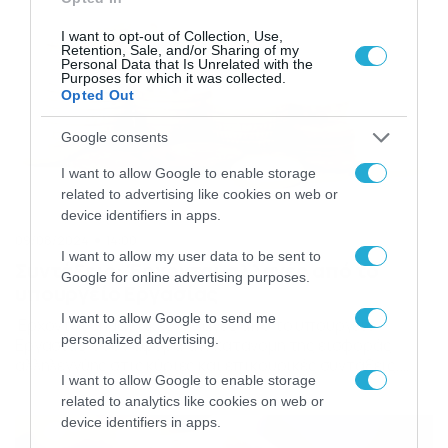
ασφαλισμένοι που […]
I want to opt-out of Collection, Use,
Retention, Sale, and/or Sharing of my
Personal Data that Is Unrelated with the
Purposes for which it was collected.
Opted Out
Google consents
I want to allow Google to enable storage
related to advertising like cookies on web or
device identifiers in apps.
09/08/2024
14:00
I want to allow my user data to be sent to
Συντάξεις: Έρχονται αλλαγές από το
Google for online advertising purposes.
υπουργείο Εργασίας
I want to allow Google to send me
Έρχονται σημαντικές αλλαγές από το υπουργείο
personalized advertising.
Εργασίας όσον αφορά την κατανομή της εισφοράς
αλληλεγγύης στις κύριες και επικουρικές συντάξεις,
I want to allow Google to enable storage
έτσι ώστε να αποτραπεί η εξάντληση των αυξήσεων
related to analytics like cookies on web or
των συντάξεων. Συγκεκριμένα η εισφορά αλληλεγγύης,
device identifiers in apps.
κυμαίνεται από 3% έως 14%, και επιβαρύνει σήμερα
περίπου 400.000 συνταξιούχους, που λαμβάνουν