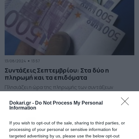
13/08/2024
13:57
Συντάξεις Σεπτεμβρίου: Στα δύο η
πληρωμή και τα επιδόματα
Πλησιάζει η ώρα της πληρωμής των συντάξεων
Σεπτεμβρίου καθώς στις 29 Αυγούστου θα γίνει η
καταβολή των συντάξεων για το Δημόσιο, το ΙΚΑ, το ΝΑΤ
Dokari.gr -
Do Not Process My Personal
και ΚΕΑΝ-ΕΤΑΠ-ΜΜΕ -ΕΤΑΤ-ΔΕΗ-προσωπικό Ένοπλων
Information
Δυνάμεων, Σωμάτων Ασφαλείας-Πυροσβεστικού
Σώματος, όπως και οι επικουρικές συντάξεις του
If you wish to opt-out of the sale, sharing to third parties, or
Δημοσίου. Την αμέσως επόμενη, στις 30 Αυγούστου, θα
processing of your personal or sensitive information for
πληρωθούν και οι συντάξεις για τους ανασφάλιστους
targeted advertising by us, please use the below opt-out
υπερήλικους […]