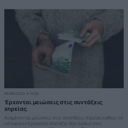
καταβληθούν από τις 28 Σεπτεμβρίου, με τα χρήματα να
πιστώνονται στους λογαριασμούς των δικαιούχων από
το απόγευμα της 27ης Αυγούστου. Αναλυτικά οι
ημερομηνίες πληρωμής για τις συντάξεις Σεπτεμβρίου
είναι οι εξής: Δευτέρα 28 Αυγούστου 2023: […]
05/08/2024
13:00
Έρχονται μειώσεις στις συντάξεις
χηρείας
Αναμένονται μειώσεις στις συντάξεις χηρείας καθώς το
υπουργείο Εργασίας εξετάζει δύο λύσεις στις