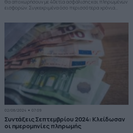
θα αποχωρήσουν με 40ετία ασφάλισης και πληρωμένων
εισφορών. Συγκεκριμένα όσο περισσότερα χρόνια
εξασφαλίζει κανείς μέσα στη δεκαετία 30,1-40 έτη
ασφάλισης τόσο μεγαλύτερη θα είναι και η σύνταξη που
θα λάβει. Για τη συνταξιοδότηση λόγω γήρατος το
δικαίωμα συνταξιοδότησης δίνεται με τη συμπλήρωση
των ελάχιστων απαιτούμενων από τη […]
02/08/2024
07:09
Συντάξεις Σεπτεμβρίου 2024: Κλείδωσαν
οι ημερομηνίες πληρωμής