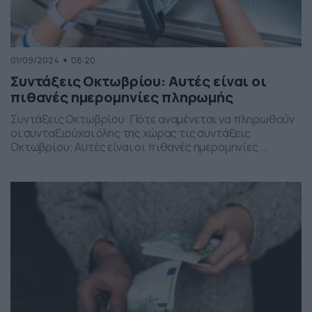
01/09/2024
08:20
Συντάξεις Οκτωβρίου: Αυτές είναι οι
πιθανές ημερομηνίες πληρωμής
Συντάξεις Οκτωβρίου: Πότε αναμένεται να πληρωθούν
οι συνταξιούχοι όλης της χώρας τις συντάξεις
Οκτωβρίου; Αυτές είναι οι πιθανές ημερομηνίες.
Υπενθυμίζουμε πως ως ημερομηνία καταβολής των
μηνιαίων κύριων συντάξεων του ΕΦΚΑ ορίζεται: α) Για
τους μισθωτούς η προτελευταία εργάσιμη ημέρα του
προηγούμενου μήνα β) Για τους μη μισθωτούς η τέταρτη
τελευταία εργάσιμη ημέρα του προηγούμενου μήνα […]