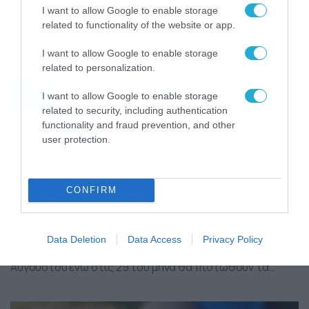
μηνιαίες αποδοχές άνω των 1.400 ευρώ για κύρια
I want to allow Google to enable storage
σύνταξη […]
related to functionality of the website or app.
I want to allow Google to enable storage
related to personalization.
I want to allow Google to enable storage
related to security, including authentication
functionality and fraud prevention, and other
user protection.
08/08/2024
14:00
CONFIRM
Συντάξεις Σεπτεμβρίου: Πότε η πληρωμή
και τα επιδόματα
Σε σχεδόν δύο βδομάδες θα γίνουν οι πληρωμές για τις
Data Deletion
Data Access
Privacy Policy
συντάξεις του Σεπτεμβρίου και συγκεκριμένα στις 27
Αυγούστου ενώ στις 29 του μήνα θα πιστωθούν τα
επιδόματα του ΟΠΕΚΑ, λίγο πιο νωρίς από ότι συνήθως.
Οι πληρωμές των 17 επιδομάτων για χιλιάδες
δικαιούχους έχουν οριστεί για το Σάββατο 31