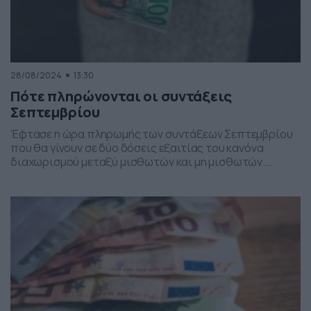
28/08/2024
13:30
Πότε πληρώνονται οι συντάξεις
Σεπτεμβρίου
Έφτασε η ώρα πληρωμής των συντάξεων Σεπτεμβρίου
που θα γίνουν σε δύο δόσεις εξαιτίας του κανόνα
διαχωρισμού μεταξύ μισθωτών και μη μισθωτών.
Σήμερα θα καταβληθούν οι συντάξεις των τέως ταμείων
μη μισθωτών (ΟΓΑ, ΟΑΕΕ, ΕΤΑΑ) και οι συντάξεις ΟΠΣ-
ΕΦΚΑ για όσους είναι συνταξιούχοι από 1.1.2017 και
έπειτα (ν.4387/2016) και όλες οι επικουρικές συντάξεις
του ιδιωτικού τομέα […]