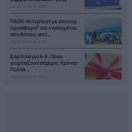
06/08/2026
22:00
ΠΑΟΚ-Άντερλεχτ με σούπερ
προσφορά* και ενισχυμένες
αποδόσεις από
το Pamestoixima.gr
06/08/2026
14:02
Εορτολόγιο 6-8: Ποιοι
γιορτάζουν σήμερα; Χρόνια
Πολλά…
06/08/2026
08:05