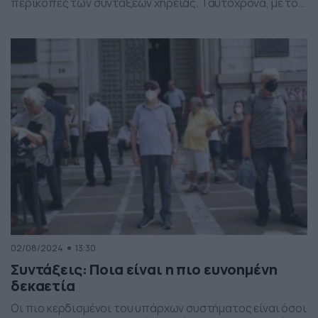
περικοπές των συντάξεων χηρείας. Ταυτόχρονα, με το
υπό κατάρτιση νέο ασφαλιστικό νομοσχέδιο, που θα
κατατεθεί το φθινόπωρο στη Βουλή, πρόκειται να
έρθουν και άλλες τέσσερις αλλαγές στις συντάξεις και
το ασφαλιστικό σύστημα. Αναλυτικά οι δύο προτάσεις
που εξετάζονται: Η πρώτη πρόταση επιτρέπει […]
02/08/2024
13:30
Συντάξεις: Ποια είναι η πιο ευνοημένη
δεκαετία
Οι πιο κερδισμένοι του υπάρχων συστήματος είναι όσοι