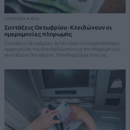
02/09/2024
15:54
Συντάξεις Οκτωβρίου: Κλειδώνουν οι
ημερομηνίες πληρωμής
Συντάξεις Οκτωβρίου: Αυτές είναι οι επικρατέστερες
ημερομηνίες που θα κλειδώσουν για την πληρωμή των
συντάξεων Οκτωβρίου. Υπενθυμίζουμε πως ως
ημερομηνία καταβολής των μηνιαίων κύριων συντάξεων
του ΕΦΚΑ ορίζεται: α) Για τους μισθωτούς η
προτελευταία εργάσιμη ημέρα του προηγούμενου μήνα
β) Για τους μη μισθωτούς η τέταρτη τελευταία εργάσιμη
ημέρα του προηγούμενου μήνα Σε εξαιρετικές
περιπτώσεις […]