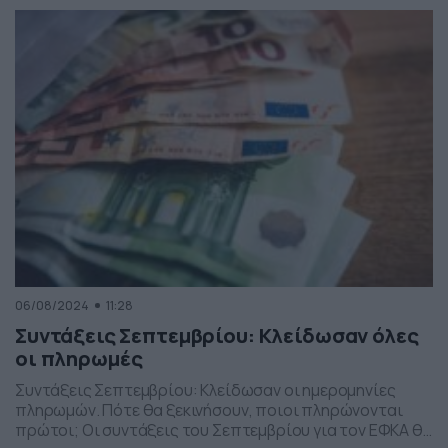
σύνταξη λόγω γήρατος διαμορφώθηκε τον Ιούνιο στα
816,95 ευρώ, λίγο πιο αυξημένη από τα 816 ευρώ του
Μαΐου. Η μέση σύνταξη χηρείας ανήλθε στα 495,24 […]
06/08/2024
11:28
Συντάξεις Σεπτεμβρίου: Κλείδωσαν όλες
οι πληρωμές
Συντάξεις Σεπτεμβρίου: Κλείδωσαν οι ημερομηνίες
πληρωμών. Πότε θα ξεκινήσουν, ποιοι πληρώνονται
πρώτοι; Οι συντάξεις του Σεπτεμβρίου για τον ΕΦΚΑ θα