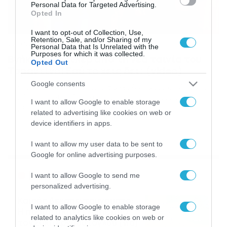
Personal Data for Targeted Advertising.
Opted In
I want to opt-out of Collection, Use,
Retention, Sale, and/or Sharing of my
22/03/2019
17:11
Personal Data that Is Unrelated with the
Purposes for which it was collected.
Βγήκε το τρέιλερ από τη νέα ταινία του
Opted Out
Ταραντίνο! Εσύ το χεις δει; (video)
Google consents
Η 9η ταινία του Ταραντίνo θα χει Αλ Πατσίνο, Μπράντ
Πιτ, Ντι Κάπριο, Μάργκοτ Ρόμπι Στην 9η ταινία του
I want to allow Google to enable storage
Ταραντίνο θα συμμετέχουν μεγάλοι «αστέρες» της
related to advertising like cookies on web or
βιομηχανίας του Hollywood! Ο Ντι Κάπριο, θα υποδυθεί
device identifiers in apps.
τον Κλιφ Ντάλτον, πρώην αστέρα γουέστερν, που
προσπαθεί να επιστρέψει στο Χόλιγουντ, ενώ ο Μπραντ
I want to allow my user data to be sent to
ο Πιτ τον Κλιφ Μπουθ, τον κασκαντέρ […]
Google for online advertising purposes.
Ροή Ειδήσεων
I want to allow Google to send me
personalized advertising.
Καιρός Δεκαπενταύγουστο:
I want to allow Google to enable storage
Η προοπτική εξέλιξης από
related to analytics like cookies on web or
τον Σάκη Αρναούτογλου (vid)