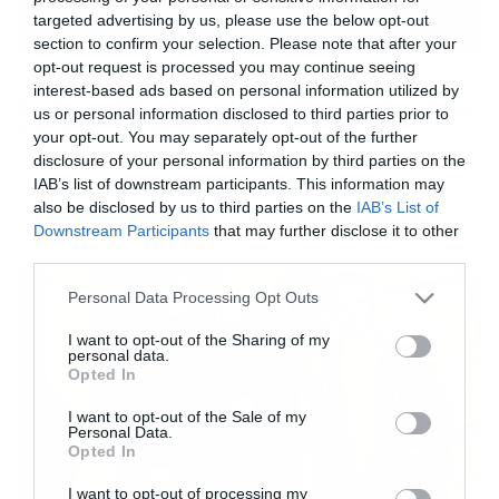
targeted advertising by us, please use the below opt-out
section to confirm your selection. Please note that after your
opt-out request is processed you may continue seeing
15/08/2020
20:49
interest-based ads based on personal information utilized by
Ανακαλύφθηκε χαμένο video game με τους
us or personal information disclosed to third parties prior to
Ταραντίνο και Άνιστον
your opt-out. You may separately opt-out of the further
disclosure of your personal information by third parties on the
Ανακαλύφθηκε ξανά ένα χαμένο βιντεοπαιχνίδι με
IAB’s list of downstream participants. This information may
πρωταγωνιστές τους Κουέντιν Ταραντίνο και Τζένιφερ
also be disclosed by us to third parties on the
IAB’s List of
Άνιστον. Το Steven Spielberg’s Director’s Chair
κυκλοφόρησε το 1996 ως παιχνίδι προσομοίωσης σε
Downstream Participants
that may further disclose it to other
CD-ROM που επινοήθηκε από τις Knowledge Adventure
third parties.
και DreamWorks Interactive. Επέτρεπε στους παίκτες να
Please note that this website/app uses one or more Google
δημιουργήσουν τη δική τους ταινία χρησιμοποιώντας
Personal Data Processing Opt Outs
services and may gather and store information including but
διαθέσιμα βίντεο, ενώ ο σκηνοθέτης Στίβεν Σπίλμπεργκ
not limited to your visit or usage behaviour. You may click to
I want to opt-out of the Sharing of my
προσέφερε χρήσιμες συμβουλές […]
personal data.
grant or deny consent to Google and its third-party tags to
Opted In
use your data for below specified purposes in below Google
consent section.
I want to opt-out of the Sale of my
Personal Data.
Opted In
I want to opt-out of processing my