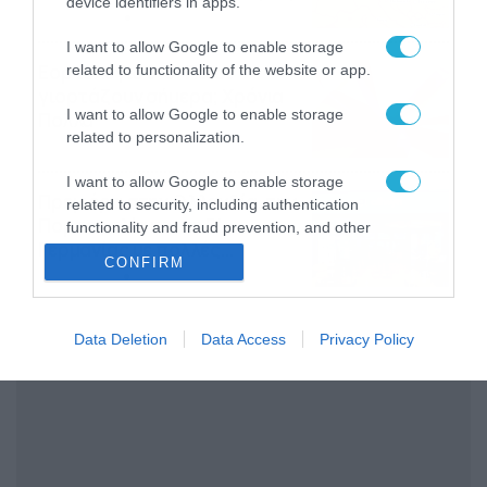
device identifiers in apps.
08/08/2026
08:51
I want to allow Google to enable storage
Εορτολόγιο 8-8: Ποιοι
related to functionality of the website or app.
γιορτάζουν σήμερα; Χρόνια
I want to allow Google to enable storage
Πολλά
related to personalization.
08/08/2026
08:25
I want to allow Google to enable storage
Πρεμιέρα στην Ολλανδία, την
related to security, including authentication
Πορτογαλία και τη Β’
functionality and fraud prevention, and other
Γερμανίας με πολλές
user protection.
CONFIRM
στοιχηματικές επιλογές από
07/08/2026
16:41
το ΠΑΜΕ ΣΤΟΙΧΗΜΑ
Data Deletion
Data Access
Privacy Policy